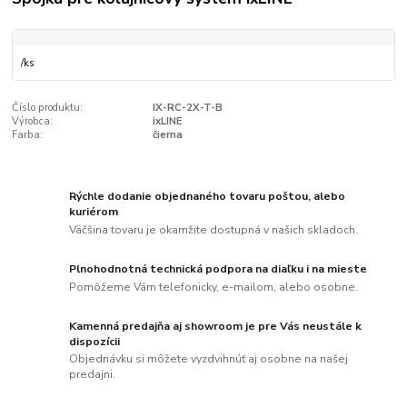
/
ks
Číslo produktu:
IX-RC-2X-T-B
Výrobca:
ixLINE
Farba:
čierna
Rýchle dodanie objednaného tovaru poštou, alebo
kuriérom
Väčšina tovaru je okamžite dostupná v našich skladoch.
Plnohodnotná technická podpora na diaľku i na mieste
Pomôžeme Vám telefonicky, e-mailom, alebo osobne.
Kamenná predajňa aj showroom je pre Vás neustále k
dispozícii
Objednávku si môžete vyzdvihnúť aj osobne na našej
predajni.