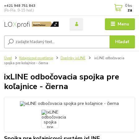
0
ks
+421 948 751 843
za
(Po-Pia, 9-15 hod.)
Menu
Hľadať
Úvod
Koľajnicové osvetlenie
Doplnky ixLINE
ixLINE odbočovacia
spojka pre koľajnice - čierna
ixLINE odbočovacia spojka pre
koľajnice - čierna
Spojka pre koľajnicový systém ixLINE