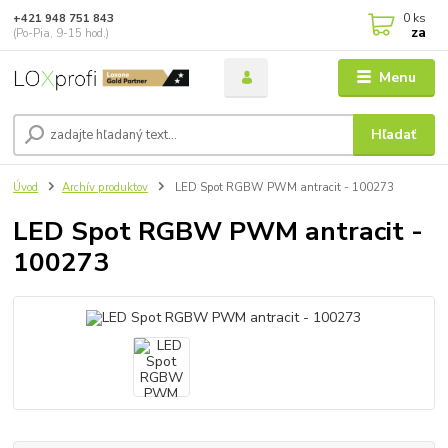
0
ks
+421 948 751 843
za
(Po-Pia, 9-15 hod.)
Menu
Hľadať
Úvod
Archív produktov
LED Spot RGBW PWM antracit - 100273
LED Spot RGBW PWM antracit -
100273