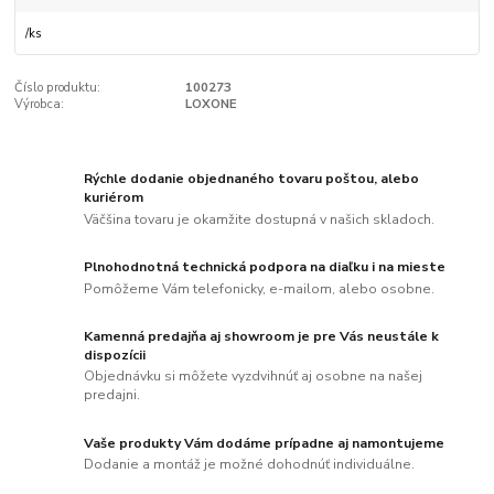
/
ks
Číslo produktu:
100273
Výrobca:
LOXONE
Rýchle dodanie objednaného tovaru poštou, alebo
kuriérom
Väčšina tovaru je okamžite dostupná v našich skladoch.
Plnohodnotná technická podpora na diaľku i na mieste
Pomôžeme Vám telefonicky, e-mailom, alebo osobne.
Kamenná predajňa aj showroom je pre Vás neustále k
dispozícii
Objednávku si môžete vyzdvihnúť aj osobne na našej
predajni.
Vaše produkty Vám dodáme prípadne aj namontujeme
Dodanie a montáž je možné dohodnúť individuálne.