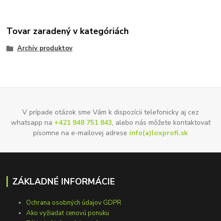
Tovar zaradený v kategóriách
Archív produktov
V prípade otázok sme Vám k dispozícii telefonicky aj cez
whatsapp na
+421 948 751 843
, alebo nás môžete kontaktovať
písomne na e-mailovej adrese
info(a)loxprofi.sk
ZÁKLADNÉ INFORMÁCIE
Ochrana osobných údajov GDPR
Ako vyžiadať cenovú ponuku