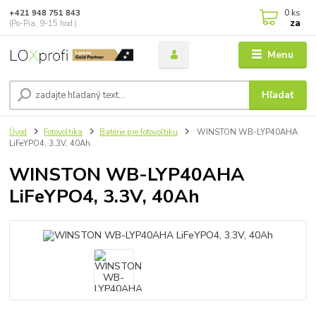
0
ks
+421 948 751 843
za
(Po-Pia, 9-15 hod.)
Menu
Hľadať
Úvod
Fotovoltika
Batérie pre fotovoltiku
WINSTON WB-LYP40AHA
LiFeYPO4, 3.3V, 40Ah
WINSTON WB-LYP40AHA
LiFeYPO4, 3.3V, 40Ah