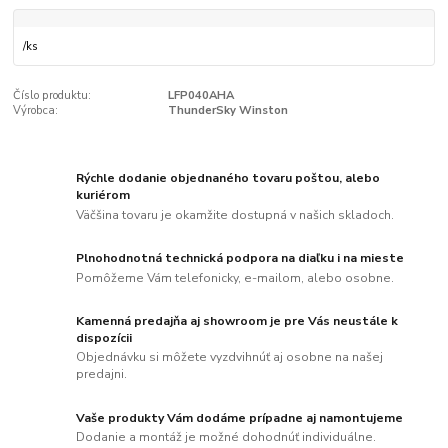
/
ks
Číslo produktu:
LFP040AHA
Výrobca:
ThunderSky Winston
Rýchle dodanie objednaného tovaru poštou, alebo
kuriérom
Väčšina tovaru je okamžite dostupná v našich skladoch.
Plnohodnotná technická podpora na diaľku i na mieste
Pomôžeme Vám telefonicky, e-mailom, alebo osobne.
Kamenná predajňa aj showroom je pre Vás neustále k
dispozícii
Objednávku si môžete vyzdvihnúť aj osobne na našej
predajni.
Vaše produkty Vám dodáme prípadne aj namontujeme
Dodanie a montáž je možné dohodnúť individuálne.