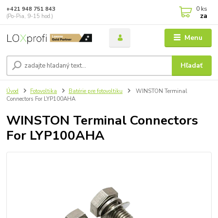
0
ks
+421 948 751 843
za
(Po-Pia, 9-15 hod.)
Menu
Hľadať
Úvod
Fotovoltika
Batérie pre fotovoltiku
WINSTON Terminal
Connectors For LYP100AHA
WINSTON Terminal Connectors
For LYP100AHA