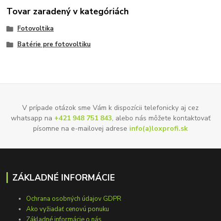
Tovar zaradený v kategóriách
Fotovoltika
Batérie pre fotovoltiku
V prípade otázok sme Vám k dispozícii telefonicky aj cez
whatsapp na
+421 948 751 843
, alebo nás môžete kontaktovať
písomne na e-mailovej adrese
info(a)loxprofi.sk
ZÁKLADNÉ INFORMÁCIE
Ochrana osobných údajov GDPR
Ako vyžiadať cenovú ponuku
Základné informácie o nás