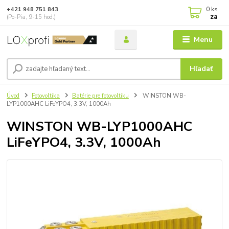
0
ks
+421 948 751 843
za
(Po-Pia, 9-15 hod.)
Menu
Hľadať
Úvod
Fotovoltika
Batérie pre fotovoltiku
WINSTON WB-
LYP1000AHC LiFeYPO4, 3.3V, 1000Ah
WINSTON WB-LYP1000AHC
LiFeYPO4, 3.3V, 1000Ah