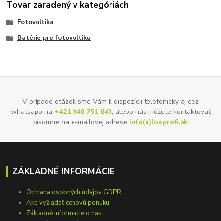
Tovar zaradený v kategóriách
Fotovoltika
Batérie pre fotovoltiku
V prípade otázok sme Vám k dispozícii telefonicky aj cez
whatsapp na
+421 948 751 843
, alebo nás môžete kontaktovať
písomne na e-mailovej adrese
info(a)loxprofi.sk
ZÁKLADNÉ INFORMÁCIE
Ochrana osobných údajov GDPR
Ako vyžiadať cenovú ponuku
Základné informácie o nás