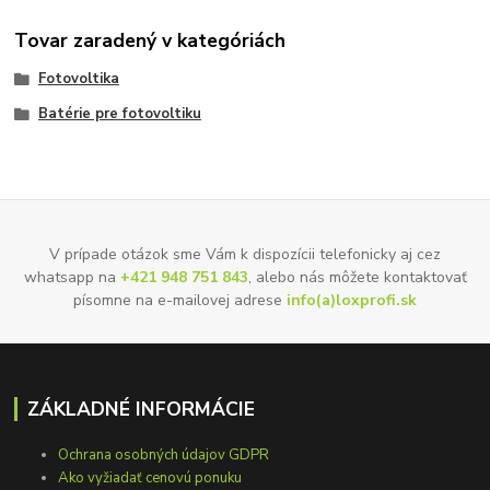
Tovar zaradený v kategóriách
Fotovoltika
Batérie pre fotovoltiku
V prípade otázok sme Vám k dispozícii telefonicky aj cez
whatsapp na
+421 948 751 843
, alebo nás môžete kontaktovať
písomne na e-mailovej adrese
info(a)loxprofi.sk
ZÁKLADNÉ INFORMÁCIE
Ochrana osobných údajov GDPR
Ako vyžiadať cenovú ponuku