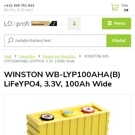
0
ks
+421 948 751 843
za
(Po-Pia, 9-15 hod.)
Menu
Hľadať
Úvod
Fotovoltika
Batérie pre fotovoltiku
WINSTON WB-
LYP100AHA(B) LiFeYPO4, 3.3V, 100Ah Wide
WINSTON WB-LYP100AHA(B)
LiFeYPO4, 3.3V, 100Ah Wide