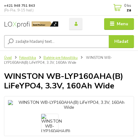
0
ks
+421 948 751 843
za
(Po-Pia, 9-15 hod.)
Menu
Hľadať
Úvod
Fotovoltika
Batérie pre fotovoltiku
WINSTON WB-
LYP160AHA(B) LiFeYPO4, 3.3V, 160Ah Wide
WINSTON WB-LYP160AHA(B)
LiFeYPO4, 3.3V, 160Ah Wide