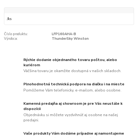
/
ks
Číslo produktu:
LFP160AHA-B
Výrobca:
ThunderSky Winston
Rýchle dodanie objednaného tovaru poštou, alebo
kuriérom
Väčšina tovaru je okamžite dostupná v našich skladoch.
Plnohodnotná technická podpora na diaľku i na mieste
Pomôžeme Vám telefonicky, e-mailom, alebo osobne.
Kamenná predajňa aj showroom je pre Vás neustále k
dispozícii
Objednávku si môžete vyzdvihnúť aj osobne na našej
predajni.
Vaše produkty Vám dodáme prípadne aj namontujeme