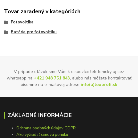
Tovar zaradený v kategóriách
Fotovoltika
Batérie pre fotovoltiku
V prípade otázok sme Vám k dispozícii telefonicky aj cez
whatsapp na
+421 948 751 843
, alebo nás môžete kontaktovať
písomne na e-mailovej adrese
info(a)loxprofi.sk
ZÁKLADNÉ INFORMÁCIE
Ochrana osobných údajov GDPR
Ako vyžiadať cenovú ponuku