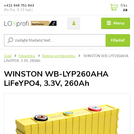
0
ks
+421 948 751 843
za
(Po-Pia, 9-15 hod.)
Menu
Hľadať
Úvod
Fotovoltika
Batérie pre fotovoltiku
WINSTON WB-LYP260AHA
LiFeYPO4, 3.3V, 260Ah
WINSTON WB-LYP260AHA
LiFeYPO4, 3.3V, 260Ah