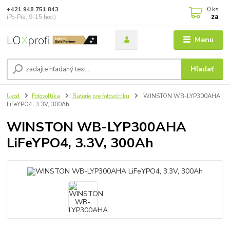
0
ks
+421 948 751 843
za
(Po-Pia, 9-15 hod.)
Menu
Hľadať
Úvod
Fotovoltika
Batérie pre fotovoltiku
WINSTON WB-LYP300AHA
LiFeYPO4, 3.3V, 300Ah
WINSTON WB-LYP300AHA
LiFeYPO4, 3.3V, 300Ah