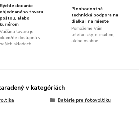
Rýchle dodanie
Plnohodnotná
objednaného tovaru
technická podpora na
poštou, alebo
diaľku i na mieste
kuriérom
Pomôžeme Vám
Väčšina tovaru je
telefonicky, e-mailom,
okamžite dostupná v
alebo osobne.
našich skladoch.
zaradený v kategóriách
oltika
Batérie pre fotovoltiku