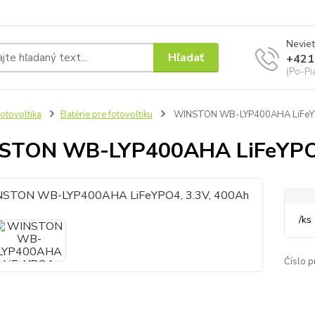
Neviet
Hľadať
+421
(Po-Pi
otovoltika
Batérie pre fotovoltiku
WINSTON WB-LYP400AHA LiFeYP
STON WB-LYP400AHA LiFeYPO4
/
ks
Číslo p