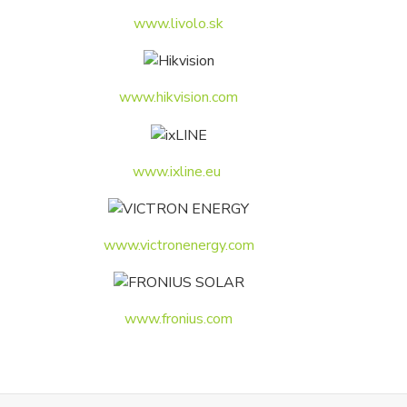
www.livolo.sk
www.hikvision.com
www.ixline.eu
www.victronenergy.com
www.fronius.com