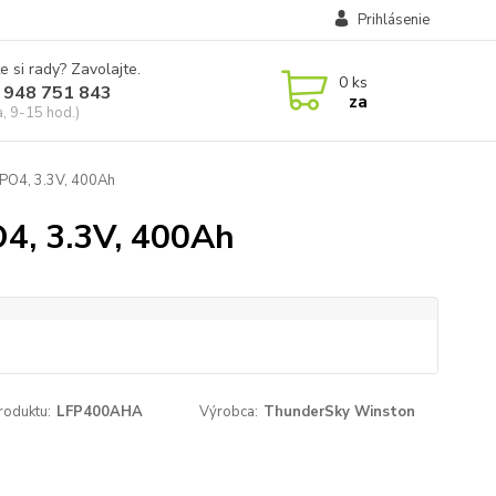
Prihlásenie
e si rady? Zavolajte.
0
ks
 948 751 843
za
a, 9-15 hod.)
O4, 3.3V, 400Ah
, 3.3V, 400Ah
roduktu:
LFP400AHA
Výrobca:
ThunderSky Winston