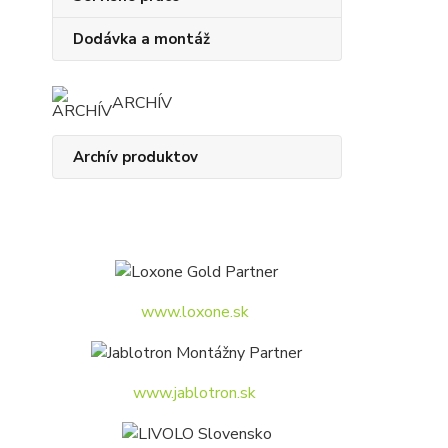
Dodávka a montáž
ARCHÍV
Archív produktov
www.loxone.sk
www.jablotron.sk