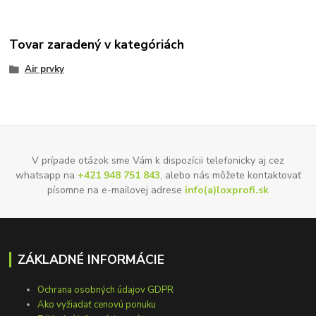
Tovar zaradený v kategóriách
Air prvky
V prípade otázok sme Vám k dispozícii telefonicky aj cez
whatsapp na
+421 948 751 843
, alebo nás môžete kontaktovať
písomne na e-mailovej adrese
info(a)loxprofi.sk
ZÁKLADNÉ INFORMÁCIE
Ochrana osobných údajov GDPR
Ako vyžiadať cenovú ponuku