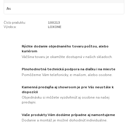
/
ks
Číslo produktu:
100213
Výrobca:
LOXONE
Rýchle dodanie objednaného tovaru poštou, alebo
kuriérom
Väčšina tovaru je okamžite dostupná v našich skladoch.
Plnohodnotná technická podpora na diaľku i na mieste
Pomôžeme Vám telefonicky, e-mailom, alebo osobne.
Kamenná predajňa aj showroom je pre Vás neustále k
dispozícii
Objednávku si môžete vyzdvihnúť aj osobne na našej
predajni.
Vaše produkty Vám dodáme prípadne aj namontujeme
Dodanie a montáž je možné dohodnúť individuálne.