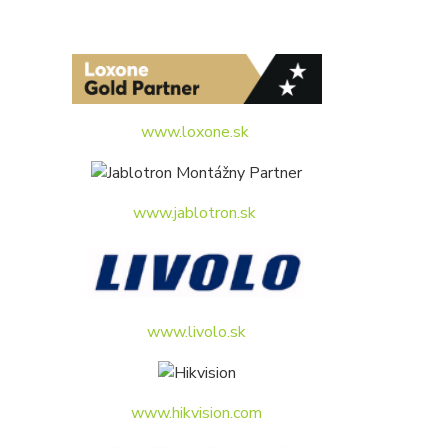
www.loxone.sk
www.jablotron.sk
www.livolo.sk
www.hikvision.com