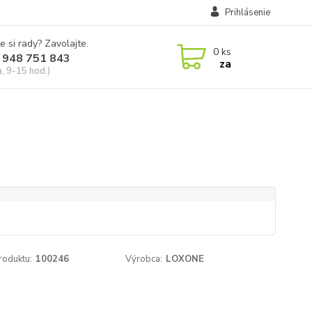
Prihlásenie
e si rady? Zavolajte.
0
ks
 948 751 843
za
a, 9-15 hod.)
roduktu:
100246
Výrobca:
LOXONE