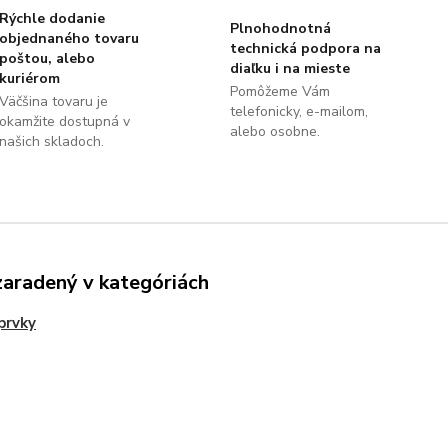
Rýchle dodanie
Plnohodnotná
objednaného tovaru
technická podpora na
poštou, alebo
diaľku i na mieste
kuriérom
Pomôžeme Vám
Väčšina tovaru je
telefonicky, e-mailom,
okamžite dostupná v
alebo osobne.
našich skladoch.
zaradený v kategóriách
prvky