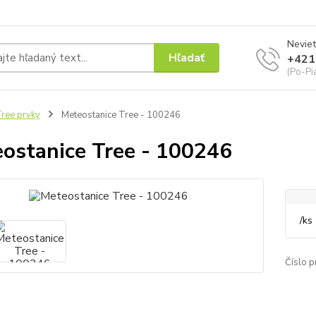
Neviet
Hľadať
+421
(Po-Pi
ree prvky
Meteostanice Tree - 100246
ostanice Tree - 100246
/
ks
Číslo p