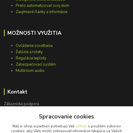
Prečo automatizovať svoj dom
Zaujímavé články a informácie
MOŽNOSTI VYUŽITIA
Ovládanie osvetlenia
Žalúzie a rolety
Regulácia teploty
Zabezpečovací systém
Multiroom audio
Kontakt
Zákaznícka podpora
+421 948 751 843
Spracovanie cookies
(Po-Pia, 9-15 hod.)
Náš e-shop a partneri potrebujú Váš
súhlas
s použitím súborov
info@loxprofi.sk
cookies, aby Vám mohli zobrazovať informácie týkajúce sa Vašich