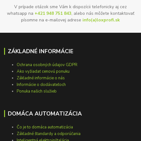
V prípade otázok sme Vám k dispozícii telefonicky aj cez
whatsapp na
+421 948 751 843
, alebo nás môžete kontaktovať
písomne na e-mailovej adrese
info(a)loxprofi.sk
ZÁKLADNÉ INFORMÁCIE
Ochrana osobných údajov GDPR
Ako vyžiadať cenovú ponuku
Základné informácie o nás
Informácie o dodávateľoch
Ponuka našich služieb
DOMÁCA AUTOMATIZÁCIA
Čo je to domáca automatizácia
Základné štandardy a odporúčania
Inteligentná elektroinštalácia