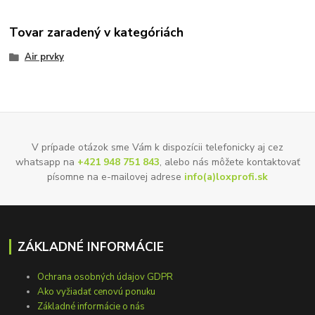
Tovar zaradený v kategóriách
Air prvky
V prípade otázok sme Vám k dispozícii telefonicky aj cez
whatsapp na
+421 948 751 843
, alebo nás môžete kontaktovať
písomne na e-mailovej adrese
info(a)loxprofi.sk
ZÁKLADNÉ INFORMÁCIE
Ochrana osobných údajov GDPR
Ako vyžiadať cenovú ponuku
Základné informácie o nás