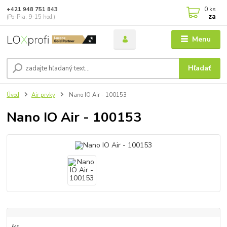
0
ks
+421 948 751 843
za
(Po-Pia, 9-15 hod.)
Menu
Hľadať
Úvod
Air prvky
Nano IO Air - 100153
Nano IO Air - 100153
/
ks