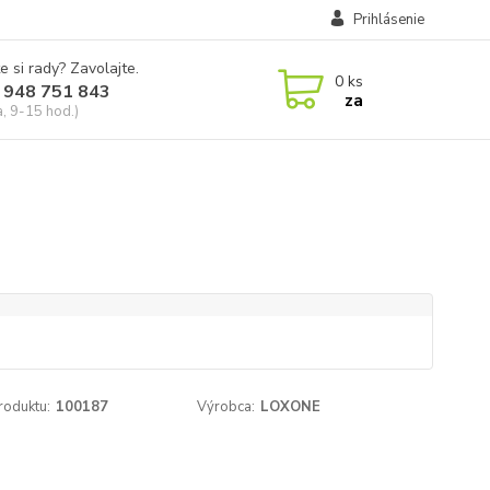
Prihlásenie
e si rady? Zavolajte.
0
ks
 948 751 843
za
a, 9-15 hod.)
roduktu:
100187
Výrobca:
LOXONE