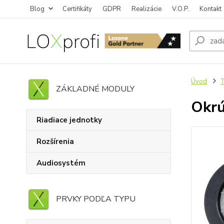
Blog
Certifikáty
GDPR
Realizácie
V.O.P.
Kontakt
Úvod
T
ZÁKLADNÉ MODULY
Okrú
Riadiace jednotky
Rozšírenia
Audiosystém
PRVKY PODĽA TYPU