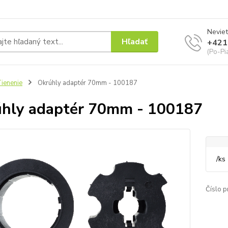
Neviet
Hľadať
+421
(Po-Pi
ienenie
Okrúhly adaptér 70mm - 100187
hly adaptér 70mm - 100187
/
ks
Číslo p