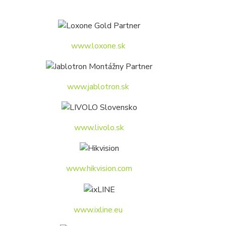
www.loxone.sk
www.jablotron.sk
www.livolo.sk
www.hikvision.com
www.ixline.eu