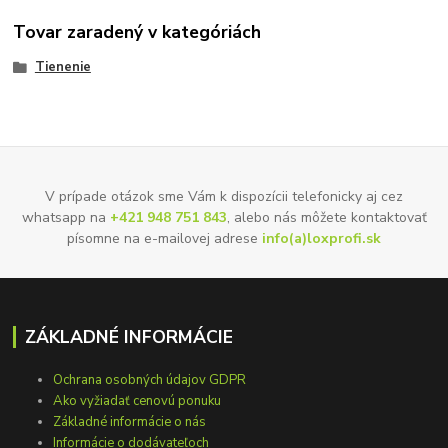
Tovar zaradený v kategóriách
Tienenie
V prípade otázok sme Vám k dispozícii telefonicky aj cez
whatsapp na
+421 948 751 843
, alebo nás môžete kontaktovať
písomne na e-mailovej adrese
info(a)loxprofi.sk
ZÁKLADNÉ INFORMÁCIE
Ochrana osobných údajov GDPR
Ako vyžiadať cenovú ponuku
Základné informácie o nás
Informácie o dodávateľoch