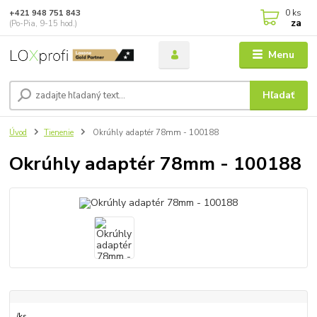
0
ks
+421 948 751 843
za
(Po-Pia, 9-15 hod.)
Menu
Hľadať
Úvod
Tienenie
Okrúhly adaptér 78mm - 100188
Okrúhly adaptér 78mm - 100188
/
ks