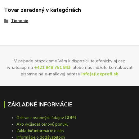
Tovar zaradený v kategóriách
Tienenie
V prípade otázok sme Vám k dispozícii telefonicky aj cez
whatsapp na
+421 948 751 843
, alebo nás môžete kontaktovať
písomne na e-mailovej adrese
info(a)loxprofi.sk
ZÁKLADNÉ INFORMÁCIE
Ochrana osobných údajov GDPR
Ako vyžiadať cenovú ponuku
Základné informácie o nás
Informácie o dodávateľoch