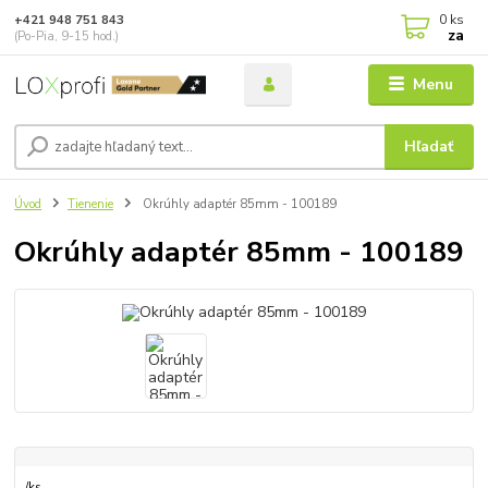
0
ks
+421 948 751 843
za
(Po-Pia, 9-15 hod.)
Menu
Hľadať
Úvod
Tienenie
Okrúhly adaptér 85mm - 100189
Okrúhly adaptér 85mm - 100189
/
ks