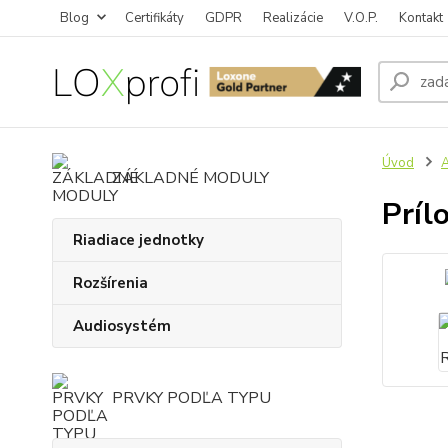
Blog
Certifikáty
GDPR
Realizácie
V.O.P.
Kontakt
Úvod
A
ZÁKLADNÉ MODULY
Príl
Riadiace jednotky
Rozšírenia
Audiosystém
PRVKY PODĽA TYPU