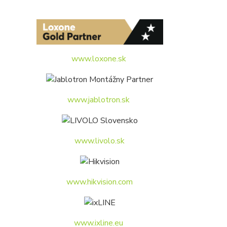
www.loxone.sk
www.jablotron.sk
www.livolo.sk
www.hikvision.com
www.ixline.eu