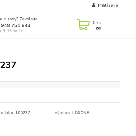
Prihlásenie
e si rady? Zavolajte.
0
ks
 948 751 843
za
a, 9-15 hod.)
0237
roduktu:
100237
Výrobca:
LOXONE