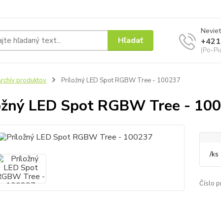
Neviet
Hľadať
+421
(Po-Pi
rchív produktov
Príložný LED Spot RGBW Tree - 100237
ožný LED Spot RGBW Tree - 10
/
ks
Číslo p