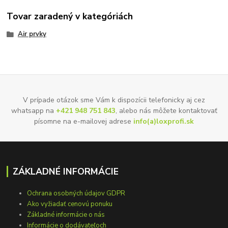
Tovar zaradený v kategóriách
Air prvky
V prípade otázok sme Vám k dispozícii telefonicky aj cez
whatsapp na
+421 948 751 843
, alebo nás môžete kontaktovať
písomne na e-mailovej adrese
info(a)loxprofi.sk
ZÁKLADNÉ INFORMÁCIE
Ochrana osobných údajov GDPR
Ako vyžiadať cenovú ponuku
Základné informácie o nás
Informácie o dodávateľoch