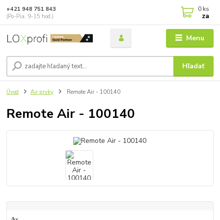
0
ks
+421 948 751 843
za
(Po-Pia, 9-15 hod.)
Menu
Hľadať
Úvod
Air prvky
Remote Air - 100140
Remote Air - 100140
/
ks