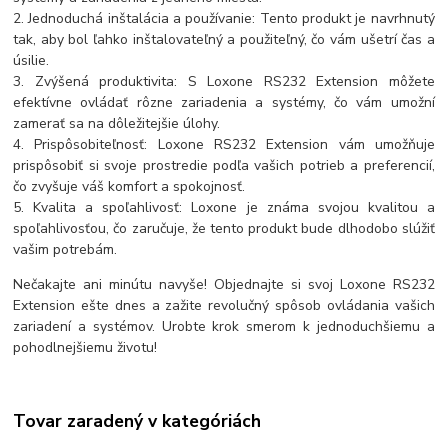
2. Jednoduchá inštalácia a používanie: Tento produkt je navrhnutý
tak, aby bol ľahko inštalovateľný a použiteľný, čo vám ušetrí čas a
úsilie.
3. Zvýšená produktivita: S Loxone RS232 Extension môžete
efektívne ovládať rôzne zariadenia a systémy, čo vám umožní
zamerať sa na dôležitejšie úlohy.
4. Prispôsobiteľnosť: Loxone RS232 Extension vám umožňuje
prispôsobiť si svoje prostredie podľa vašich potrieb a preferencií,
čo zvyšuje váš komfort a spokojnosť.
5. Kvalita a spoľahlivosť: Loxone je známa svojou kvalitou a
spoľahlivosťou, čo zaručuje, že tento produkt bude dlhodobo slúžiť
vašim potrebám.
Nečakajte ani minútu navyše! Objednajte si svoj Loxone RS232
Extension ešte dnes a zažite revolučný spôsob ovládania vašich
zariadení a systémov. Urobte krok smerom k jednoduchšiemu a
pohodlnejšiemu životu!
Tovar zaradený v kategóriách