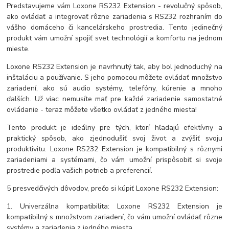
Predstavujeme vám Loxone RS232 Extension - revolučný spôsob,
ako ovládať a integrovať rôzne zariadenia s RS232 rozhraním do
vášho domáceho či kancelárskeho prostredia. Tento jedinečný
produkt vám umožní spojiť svet technológií a komfortu na jednom
mieste.
Loxone RS232 Extension je navrhnutý tak, aby bol jednoduchý na
inštaláciu a používanie. S jeho pomocou môžete ovládať množstvo
zariadení, ako sú audio systémy, telefóny, kúrenie a mnoho
ďalších. Už viac nemusíte mať pre každé zariadenie samostatné
ovládanie - teraz môžete všetko ovládať z jedného miesta!
Tento produkt je ideálny pre tých, ktorí hľadajú efektívny a
praktický spôsob, ako zjednodušiť svoj život a zvýšiť svoju
produktivitu. Loxone RS232 Extension je kompatibilný s rôznymi
zariadeniami a systémami, čo vám umožní prispôsobiť si svoje
prostredie podľa vašich potrieb a preferencií.
5 presvedčivých dôvodov, prečo si kúpiť Loxone RS232 Extension:
1. Univerzálna kompatibilita: Loxone RS232 Extension je
kompatibilný s množstvom zariadení, čo vám umožní ovládať rôzne
systémy a zariadenia z jedného miesta.