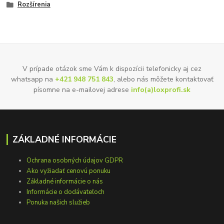
Rozšírenia
V prípade otázok sme Vám k dispozícii telefonicky aj cez
whatsapp na
+421 948 751 843
, alebo nás môžete kontaktovať
písomne na e-mailovej adrese
info(a)loxprofi.sk
ZÁKLADNÉ INFORMÁCIE
Ochrana osobných údajov GDPR
Ako vyžiadať cenovú ponuku
Základné informácie o nás
Informácie o dodávateľoch
Ponuka našich služieb