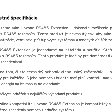
tné špecifikácie
ujeme vám Loxone RS485 Extension - dokonalé rozšírenie p
í s RS485 rozhraním. Tento produkt je navrhnutý tak, aby vám 
matizácie, ventilácie, prístupových systémov a mnohých ďalších za
S485 Extension je jednoduché na inštaláciu a použitie. Stač
a s RS485 rozhraním. Tento produkt je ideálny pre domácnosti 
 zariadeniami.
 na tom, či ste technický odborník alebo úplný začiatočník - 
ný pre každého. S jeho pomocou budete mať plnú kontrolu nad v
a energiu na ich manuálne ovládanie.
čivých odrážok s najväčšími výhodami produktu:
rzálna kompatibilita: Loxone RS485 Extension je kompatibilný 
rôzne zariadenia pomocou jedného systému.