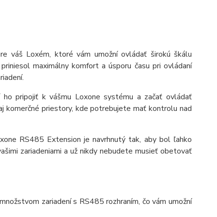
re váš Loxém, ktoré vám umožní ovládať širokú škálu
priniesol maximálny komfort a úsporu času pri ovládaní
riadení.
í ho pripojiť k vášmu Loxone systému a začať ovládať
aj komerčné priestory, kde potrebujete mať kontrolu nad
Loxone RS485 Extension je navrhnutý tak, aby bol ľahko
ašimi zariadeniami a už nikdy nebudete musieť obetovať
s množstvom zariadení s RS485 rozhraním, čo vám umožní