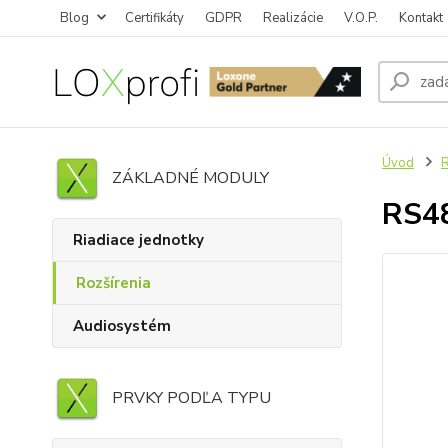
Blog
Certifikáty
GDPR
Realizácie
V.O.P.
Kontakt
Úvod
R
ZÁKLADNÉ MODULY
RS48
Riadiace jednotky
Rozšírenia
Audiosystém
PRVKY PODĽA TYPU