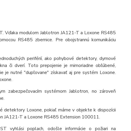
1T. Vďaka modulom Jablotron JA121-T a Loxone RS485
mocou RS485 zbernice. Pre obojstrannú komunikáciu
noduchých periférií, ako pohybové detektory, dymové
kna či dverí. Toto prepojenie je mimoriadne obľúbené,
ie je nutné "dupľovane" získavať aj pre systém Loxone.
oxone.
lnym zabezpečovacím systémom Jablotron, no zároveň
ne.
ové detektory Loxone, pokiaľ máme v objekte k dispozícii
tron JA121-T a Loxone RS485 Extension 100011.
ST vyhlási poplach, odošle informácie o požiari na