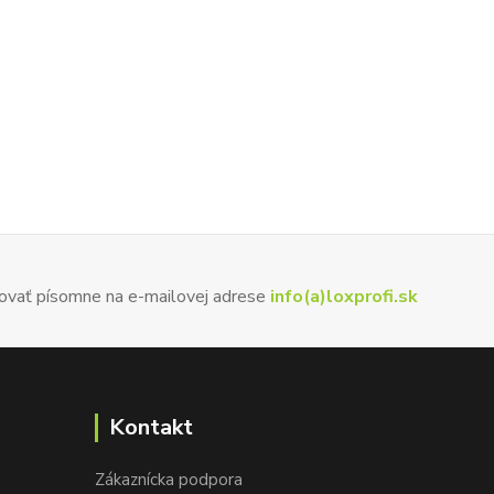
ovať písomne na e-mailovej adrese
info(a)loxprofi.sk
Kontakt
Zákaznícka podpora