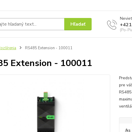
Neviet
Hľadať
+421
(Po-Pi
ozšírenia
RS485 Extension - 100011
5 Extension - 100011
Predst
pre vá
RS485 
maximá
ventil
/
ks