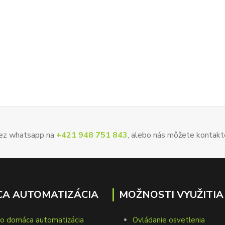
 cez whatsapp na
+421 948 751 843
, alebo nás môžete kontakt
A AUTOMATIZÁCIA
MOŽNOSTI VYUŽITIA
to domáca automatizácia
Ovládanie osvetlenia