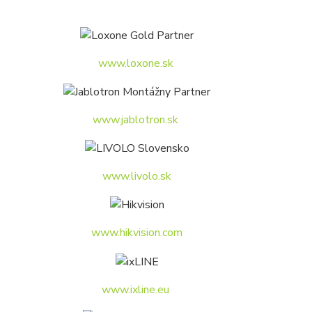
www.loxone.sk
www.jablotron.sk
www.livolo.sk
www.hikvision.com
www.ixline.eu