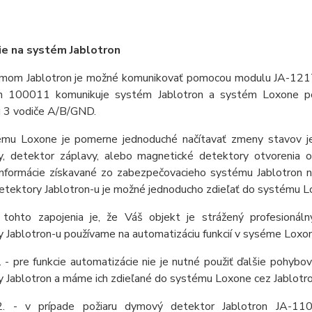
ie na systém Jablotron
mom Jablotron je možné komunikovať pomocou modulu JA-12
n 100011 komunikuje systém Jablotron a systém Loxone po
ú 3 vodiče A/B/GND.
mu Loxone je pomerne jednoduché načítavať zmeny stavov jed
y, detektor záplavy, alebo magnetické detektory otvorenia o
informácie získavané zo zabezpečovacieho systému Jablotron n
etektory Jablotron-u je možné jednoducho zdieľať do systému L
tohto zapojenia je, že Váš objekt je strážený profesioná
 Jablotron-u používame na automatizáciu funkcií v syséme Loxo
. - pre funkcie automatizácie nie je nutné použiť ďalšie pohyb
y Jablotron a máme ich zdieľané do systému Loxone cez Jablo
2. - v prípade požiaru dymový detektor Jablotron JA-110