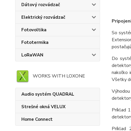
Dátový rozvádzač
Elektrický rozvádzač
Pripojen
Fotovoltika
So systé
Extensio
Fototermika
postačuj
LoRaWAN
Do systé
detektor
nakoľko 
WORKS WITH LOXONE
Všetky d
Výhodou 
Audio systém QUADRAL
detektory
Strešné okná VELUX
Príklad 1
detektor
Home Connect
Príklad 