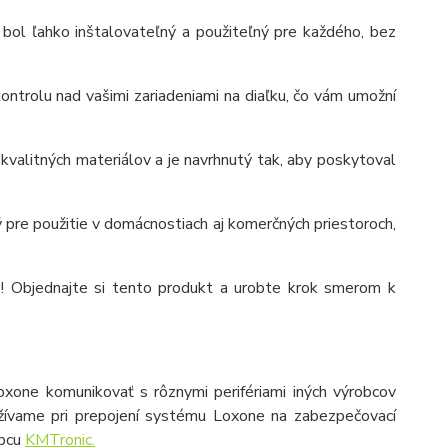
y bol ľahko inštalovateľný a použiteľný pre každého, bez
trolu nad vašimi zariadeniami na diaľku, čo vám umožní
kvalitných materiálov a je navrhnutý tak, aby poskytoval
 pre použitie v domácnostiach aj komerčných priestoroch,
! Objednajte si tento produkt a urobte krok smerom k
ne komunikovať s rôznymi perifériami iných výrobcov
žívame pri prepojení systému Loxone na zabezpečovací
obcu
KMTronic.