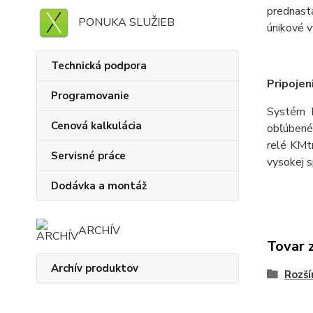
prednasta
PONUKA SLUŽIEB
únikové v
Technická podpora
Pripojen
Programovanie
Systém L
Cenová kalkulácia
obľúbené 
relé KMtr
Servisné práce
vysokej sp
Dodávka a montáž
ARCHÍV
Tovar 
Archív produktov
Rozší