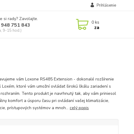
Prihlásenie
e si rady? Zavolajte.
0
ks
 948 751 843
za
a, 9-15 hod.)
avujeme vám Loxone RS485 Extension - dokonalé rozšírenie
š Loxém, ktoré vám umožní ovládať širokú škálu zariadení s
rozhraním. Tento produkt je navrhnutý tak, aby vám priniesol
lny komfort a úsporu času pri ovládaní vašej klimatizácie,
ácie, prístupových systémov a mnoh...
celý popis