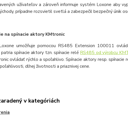
vených užívateľov a zároveň informuje systém Loxone aby vypol 
ýchody, prípadne rozsvietil svetlá a zabezpečil bezpečný únik 
ie na spínacie aktory KMtronic
oxone umožňuje pomocou RS485 Extension 100011 ovládanie 
patria spínacie aktory tzn. spínacie relé
RS485 od výrobcu KMTr
onic ovládať rýchlo a spoľahlivo. Spínacie aktory resp. spínacie
oľahlivosti, dlhej životnosti a priaznivej cene.
zaradený v kategóriách
renia