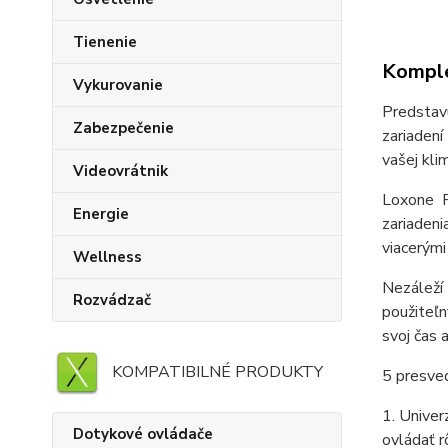
Tienenie
Komple
Vykurovanie
Predstav
Zabezpečenie
zariaden
vašej kli
Videovrátnik
Loxone R
Energie
zariadeni
viacerými
Wellness
Nezáleží
Rozvádzač
použiteľ
svoj čas 
KOMPATIBILNÉ PRODUKTY
5 presved
1. Unive
Dotykové ovládače
ovládať 