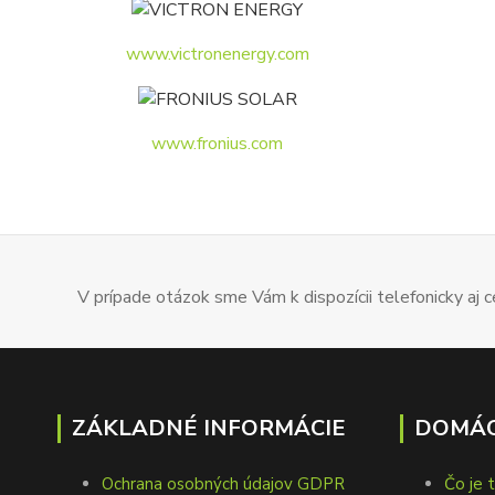
www.victronenergy.com
www.fronius.com
V prípade otázok sme Vám k dispozícii telefonicky aj
ZÁKLADNÉ INFORMÁCIE
DOMÁC
Ochrana osobných údajov GDPR
Čo je 