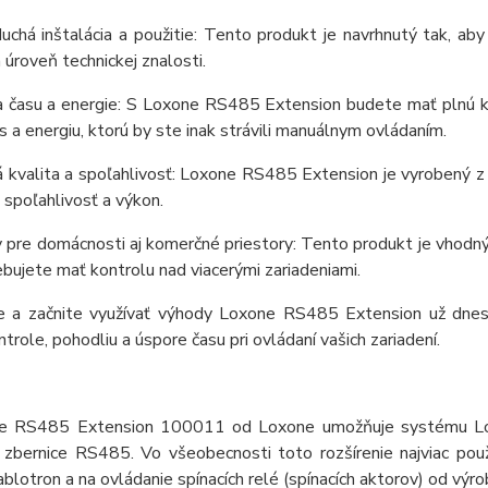
uchá inštalácia a použitie: Tento produkt je navrhnutý tak, ab
 úroveň technickej znalosti.
a času a energie: S Loxone RS485 Extension budete mať plnú kon
as a energiu, ktorú by ste inak strávili manuálnym ovládaním.
 kvalita a spoľahlivosť: Loxone RS485 Extension je vyrobený z 
spoľahlivosť a výkon.
y pre domácnosti aj komerčné priestory: Tento produkt je vhodný
bujete mať kontrolu nad viacerými zariadeniami.
e a začnite využívať výhody Loxone RS485 Extension už dnes
ntrole, pohodliu a úspore času pri ovládaní vašich zariadení.
ie RS485 Extension 100011 od Loxone umožňuje systému Loxo
zbernice RS485. Vo všeobecnosti toto rozšírenie najviac pou
blotron a na ovládanie spínacích relé (spínacích aktorov) od výr