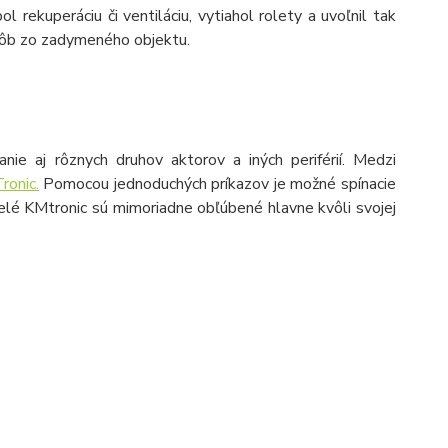
rekuperáciu či ventiláciu, vytiahol rolety a uvoľnil tak
osôb zo zadymeného objektu.
aj rôznych druhov aktorov a iných periférií. Medzi
onic.
Pomocou jednoduchých príkazov je možné spínacie
 relé KMtronic sú mimoriadne obľúbené hlavne kvôli svojej