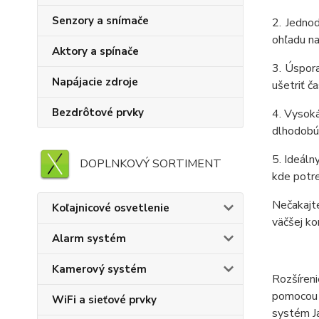
Senzory a snímače
2. Jednod
ohľadu na
Aktory a spínače
3. Úspor
Napájacie zdroje
ušetriť č
Bezdrôtové prvky
4. Vysoká
dlhodobú 
5. Ideáln
DOPLNKOVÝ SORTIMENT
kde potre
Nečakajt
Koľajnicové osvetlenie
väčšej ko
Alarm systém
Kamerový systém
Rozšíren
pomocou 
WiFi a sieťové prvky
systém Ja