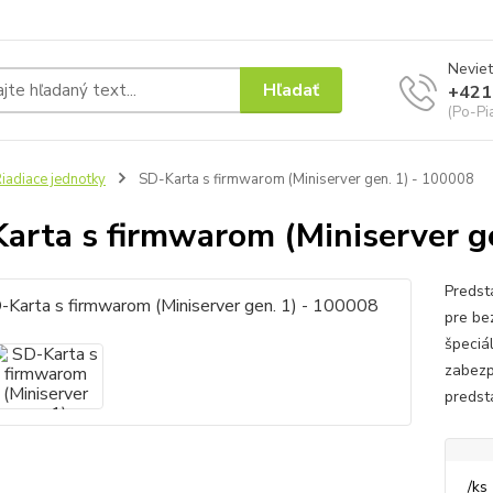
Neviet
Hľadať
+421
(Po-Pi
iadiace jednotky
SD-Karta s firmwarom (Miniserver gen. 1) - 100008
arta s firmwarom (Miniserver g
Predst
pre be
špeciá
zabezp
predst
/
ks