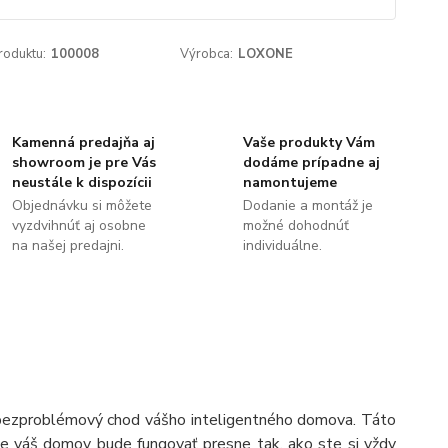
roduktu:
100008
Výrobca:
LOXONE
Kamenná predajňa aj
Vaše produkty Vám
showroom je pre Vás
dodáme prípadne aj
neustále k dispozícii
namontujeme
Objednávku si môžete
Dodanie a montáž je
vyzdvihnúť aj osobne
možné dohodnúť
na našej predajni.
individuálne.
bezproblémový chod vášho inteligentného domova. Táto
 že váš domov bude fungovať presne tak, ako ste si vždy