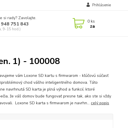
Prihlásenie
e si rady? Zavolajte.
0
ks
 948 751 843
za
a, 9-15 hod.)
en. 1) - 100008
avujeme vám Loxone SD kartu s firmwarom - kľúčovú súčasť
zproblémový chod vášho inteligentného domova. Táto
lne navrhnutá SD karta je plná výhod a funkcií, ktoré
ečia, že váš domov bude fungovať presne tak, ako ste si vždy
avovali. Loxone SD karta s firmwarom je navrhn...
celý popis