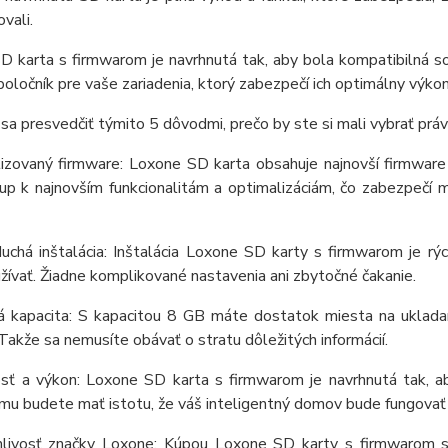
ovali.
D karta s firmwarom je navrhnutá tak, aby bola kompatibilná so
poločník pre vaše zariadenia, ktorý zabezpečí ich optimálny výkon
sa presvedčiť týmito 5 dôvodmi, prečo by ste si mali vybrať pr
lizovaný firmware: Loxone SD karta obsahuje najnovší firmware
up k najnovším funkcionalitám a optimalizáciám, čo zabezpečí m
uchá inštalácia: Inštalácia Loxone SD karty s firmwarom je rýc
žívať. Žiadne komplikované nastavenia ani zbytočné čakanie.
á kapacita: S kapacitou 8 GB máte dostatok miesta na ukladan
akže sa nemusíte obávať o stratu dôležitých informácií.
osť a výkon: Loxone SD karta s firmwarom je navrhnutá tak, ab
mu budete mať istotu, že váš inteligentný domov bude fungovať
hlivosť značky Loxone: Kúpou Loxone SD karty s firmwarom si