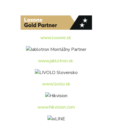
www.loxone.sk
www.jablotron.sk
www.livolo.sk
www.hikvision.com