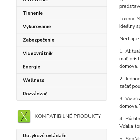
predstav
Tienenie
Loxone S
ideálny s
Vykurovanie
Nechajte 
Zabezpečenie
1. Aktua
Videovrátnik
mať príst
domova.
Energie
2. Jednod
Wellness
začať pou
Rozvádzač
3. Vysok
domova. T
KOMPATIBILNÉ PRODUKTY
4. Rýchl
Vďaka to
Dotykové ovládače
5. Spoľa