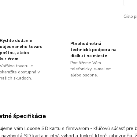
Číslo p
Rýchle dodanie
Plnohodnotná
objednaného tovaru
technická podpora na
poštou, alebo
diaľku i na mieste
kuriérom
Pomôžeme Vám
Väčšina tovaru je
telefonicky, e-mailom,
okamžite dostupná v
alebo osobne.
našich skladoch.
tné špecifikácie
ujeme vám Loxone SD kartu s firmwarom - kľúčovú súčasť pre 
 navrhnutá SD karta je plná výhod a funkcií, ktoré zabezpečia,