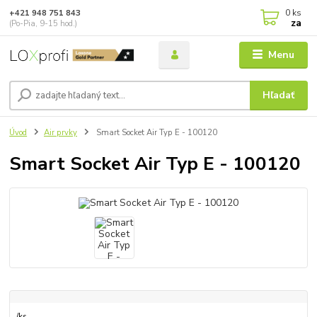
0
ks
+421 948 751 843
za
(Po-Pia, 9-15 hod.)
Menu
Hľadať
Úvod
Air prvky
Smart Socket Air Typ E - 100120
Smart Socket Air Typ E - 100120
/
ks