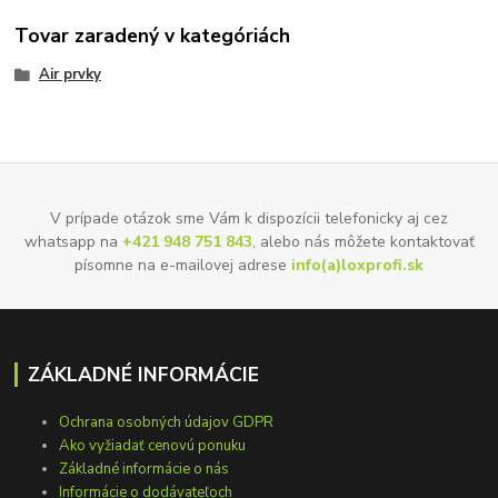
Tovar zaradený v kategóriách
Air prvky
V prípade otázok sme Vám k dispozícii telefonicky aj cez
whatsapp na
+421 948 751 843
, alebo nás môžete kontaktovať
písomne na e-mailovej adrese
info(a)loxprofi.sk
ZÁKLADNÉ INFORMÁCIE
Ochrana osobných údajov GDPR
Ako vyžiadať cenovú ponuku
Základné informácie o nás
Informácie o dodávateľoch