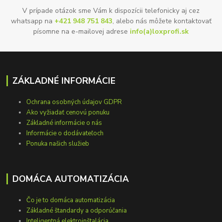
V prípade otázok sme Vám k dispozícii telefonicky aj cez
whatsapp na
+421 948 751 843
, alebo nás môžete kontaktovať
písomne na e-mailovej adrese
info(a)loxprofi.sk
ZÁKLADNÉ INFORMÁCIE
Ochrana osobných údajov GDPR
Ako vyžiadať cenovú ponuku
Základné informácie o nás
Informácie o dodávateľoch
Ponuka našich služieb
DOMÁCA AUTOMATIZÁCIA
Čo je to domáca automatizácia
Základné štandardy a odporúčania
Inteligentná elektroinštalácia