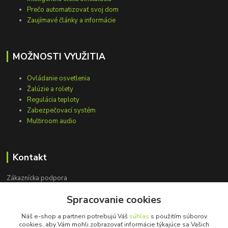
Prečo automatizovať svoj dom
Zaujímavé články a informácie
MOŽNOSTI VYUŽITIA
Ovládanie osvetlenia
Žalúzie a rolety
Regulácia teploty
Zabezpečovací systém
Multiroom audio
Kontakt
Zákaznícka podpora
+421 948 751 843
Spracovanie cookies
(Po-Pia, 9-15 hod.)
Náš e-shop a partneri potrebujú Váš
súhlas
s použitím súborov
info@loxprofi.sk
cookies, aby Vám mohli zobrazovať informácie týkajúce sa Vašich