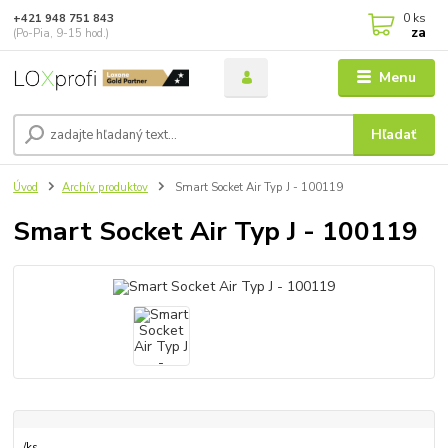
0
ks
+421 948 751 843
za
(Po-Pia, 9-15 hod.)
Menu
Hľadať
Úvod
Archív produktov
Smart Socket Air Typ J - 100119
Smart Socket Air Typ J - 100119
/
ks