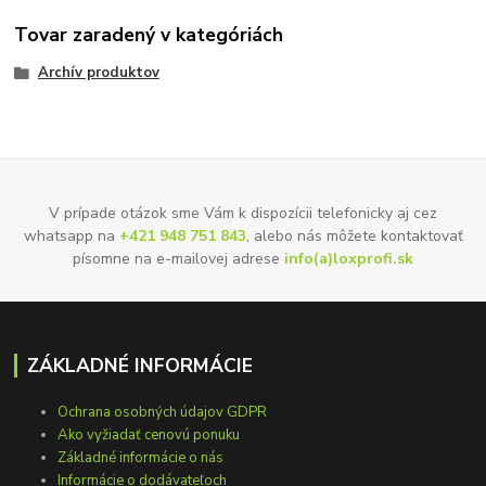
Tovar zaradený v kategóriách
Archív produktov
V prípade otázok sme Vám k dispozícii telefonicky aj cez
whatsapp na
+421 948 751 843
, alebo nás môžete kontaktovať
písomne na e-mailovej adrese
info(a)loxprofi.sk
ZÁKLADNÉ INFORMÁCIE
Ochrana osobných údajov GDPR
Ako vyžiadať cenovú ponuku
Základné informácie o nás
Informácie o dodávateľoch