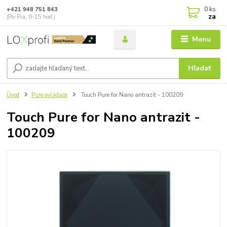
0
ks
+421 948 751 843
za
(Po-Pia, 9-15 hod.)
Menu
Hľadať
Úvod
Pure ovládače
Touch Pure for Nano antrazit - 100209
Touch Pure for Nano antrazit -
100209