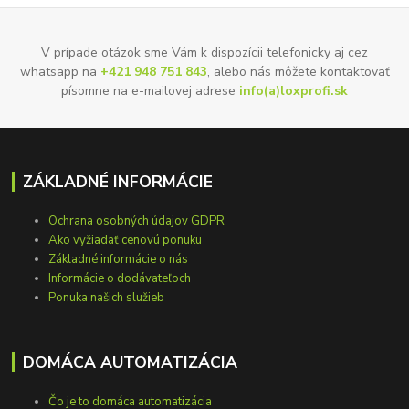
V prípade otázok sme Vám k dispozícii telefonicky aj cez
whatsapp na
+421 948 751 843
, alebo nás môžete kontaktovať
písomne na e-mailovej adrese
info(a)loxprofi.sk
ZÁKLADNÉ INFORMÁCIE
Ochrana osobných údajov GDPR
Ako vyžiadať cenovú ponuku
Základné informácie o nás
Informácie o dodávateľoch
Ponuka našich služieb
DOMÁCA AUTOMATIZÁCIA
Čo je to domáca automatizácia