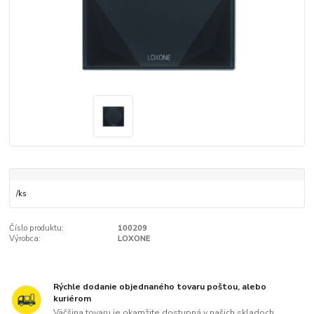
/
ks
Číslo produktu:
100209
Výrobca:
LOXONE
Rýchle dodanie objednaného tovaru poštou, alebo
kuriérom
Väčšina tovaru je okamžite dostupná v našich skladoch.