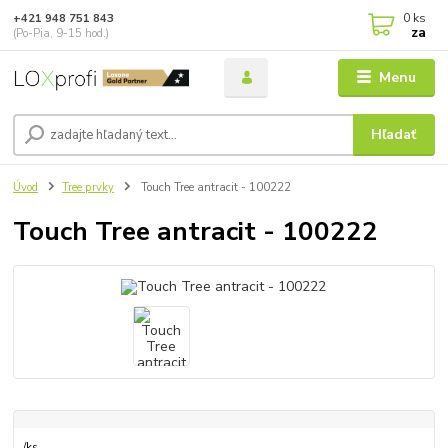
0
ks
+421 948 751 843
za
(Po-Pia, 9-15 hod.)
Menu
Hľadať
Úvod
Tree prvky
Touch Tree antracit - 100222
Touch Tree antracit - 100222
/
ks