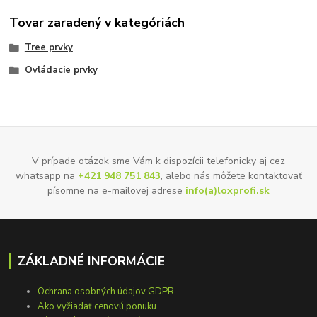
Tovar zaradený v kategóriách
Tree prvky
Ovládacie prvky
V prípade otázok sme Vám k dispozícii telefonicky aj cez
whatsapp na
+421 948 751 843
, alebo nás môžete kontaktovať
písomne na e-mailovej adrese
info(a)loxprofi.sk
ZÁKLADNÉ INFORMÁCIE
Ochrana osobných údajov GDPR
Ako vyžiadať cenovú ponuku