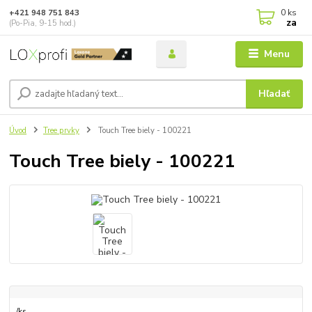
0
ks
+421 948 751 843
za
(Po-Pia, 9-15 hod.)
Menu
Hľadať
Úvod
Tree prvky
Touch Tree biely - 100221
Touch Tree biely - 100221
/
ks