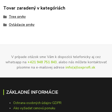
Tovar zaradený v kategóriách
Tree prvky
Ovládacie prvky
V prípade otázok sme Vám k dispozícii telefonicky aj cez
whatsapp na
+421 948 751 843
, alebo nás môžete kontaktovať
písomne na e-mailovej adrese
info(a)loxprofi.sk
ZÁKLADNÉ INFORMÁCIE
Ochrana osobných údajov GDPR
Ako vyžiadať cenovú ponuku