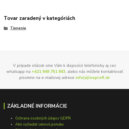
Tovar zaradený v kategóriách
Tienenie
V prípade otázok sme Vám k dispozícii telefonicky aj cez
whatsapp na
+421 948 751 843
, alebo nás môžete kontaktovať
písomne na e-mailovej adrese
info(a)loxprofi.sk
ZÁKLADNÉ INFORMÁCIE
Ochrana osobných údajov GDPR
Ako vyžiadať cenovú ponuku