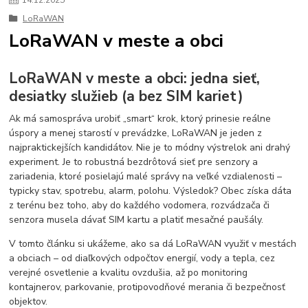
14
.
12
.
2025
LoRaWAN
LoRaWAN v meste a obci
LoRaWAN v meste a obci: jedna sieť,
desiatky služieb (a bez SIM kariet)
Ak má samospráva urobiť „smart“ krok, ktorý prinesie reálne
úspory a menej starostí v prevádzke, LoRaWAN je jeden z
najpraktickejších kandidátov. Nie je to módny výstrelok ani drahý
experiment. Je to robustná bezdrôtová sieť pre senzory a
zariadenia, ktoré posielajú malé správy na veľké vzdialenosti –
typicky stav, spotrebu, alarm, polohu. Výsledok? Obec získa dáta
z terénu bez toho, aby do každého vodomera, rozvádzača či
senzora musela dávať SIM kartu a platiť mesačné paušály.
V tomto článku si ukážeme, ako sa dá LoRaWAN využiť v mestách
a obciach – od diaľkových odpočtov energií, vody a tepla, cez
verejné osvetlenie a kvalitu ovzdušia, až po monitoring
kontajnerov, parkovanie, protipovodňové merania či bezpečnosť
objektov.