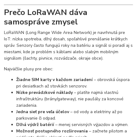
Prečo LoRaWAN dáva
samospráve zmysel
LoRaWAN (Long Range Wide Area Network) je navrhnutá pre
IoT: nízka spotreba, dlhý dosah, spoľahlivé prenášanie krátkych
správ. Senzory často fungujú roky na batériu a signál si poradí aj s
miestami, kde je problém s káblami alebo slabým mobilným
signálom (šachty, pivnice, rozvádzače, okraje obce).
Najväčšie plusy pre obec:
Žiadne SIM karty v každom zariadení
– obrovská úspora
pri desiatkach až stovkách senzorov.
Nízke prevádzkové náklady
– platíte najmä vlastnú
infraštruktúru (brány/gateway), nie paušály za koncové
zariadenia.
Jedna sieť pre veľa účelov
– od vody a elektriny až po
parkovanie či odpad.
Dlhá výdrž batérií
– menej servisných výjazdov a výmen.
Možnosť postupného rozširovania
– začnete pilotom a