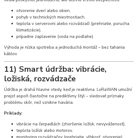
otvorenie dverí alebo okien,
pohyb v technických miestnostiach,
teplota v serverovni alebo rozvádzači (prehriatie, porucha
klimatizácie),
prípadne zaplavenie (voda na podlahe).
Výhoda je nízka spotreba a jednoduchá montáž – bez ťahania
káblov.
11) Smart údržba: vibrácie,
ložiská, rozvádzače
Údržba je drahá hlavne vtedy, keď je reaktívna. LoRaWAN umožní
prejsť aspoň čiastočne na prediktívny štýl – sledovať príznaky
problému skôr, než vznikne havária.
Príklady:
vibrácie na čerpadlách (zhoršenie ložísk, nevyváženosť),
teplota ložísk alebo motorov,
monitoring rozvádzačov (prehriatie, vlhkosť, otvorenie).