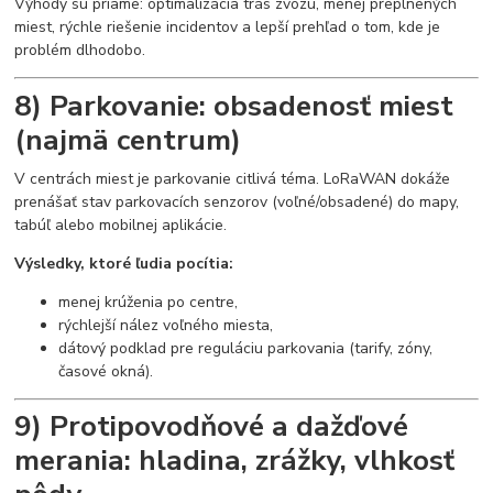
Výhody sú priame: optimalizácia trás zvozu, menej preplnených
miest, rýchle riešenie incidentov a lepší prehľad o tom, kde je
problém dlhodobo.
8) Parkovanie: obsadenosť miest
(najmä centrum)
V centrách miest je parkovanie citlivá téma. LoRaWAN dokáže
prenášať stav parkovacích senzorov (voľné/obsadené) do mapy,
tabúľ alebo mobilnej aplikácie.
Výsledky, ktoré ľudia pocítia:
menej krúženia po centre,
rýchlejší nález voľného miesta,
dátový podklad pre reguláciu parkovania (tarify, zóny,
časové okná).
9) Protipovodňové a dažďové
merania: hladina, zrážky, vlhkosť