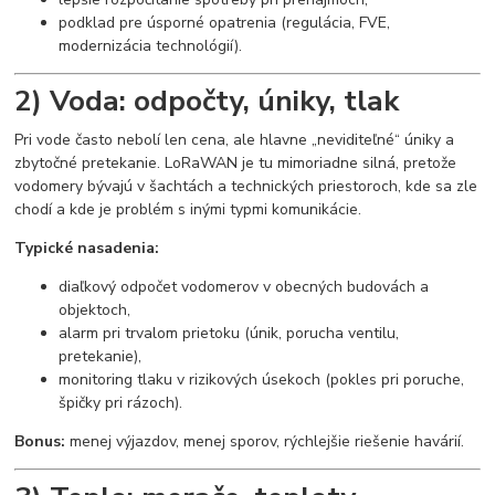
podklad pre úsporné opatrenia (regulácia, FVE,
modernizácia technológií).
2) Voda: odpočty, úniky, tlak
Pri vode často nebolí len cena, ale hlavne „neviditeľné“ úniky a
zbytočné pretekanie. LoRaWAN je tu mimoriadne silná, pretože
vodomery bývajú v šachtách a technických priestoroch, kde sa zle
chodí a kde je problém s inými typmi komunikácie.
Typické nasadenia:
diaľkový odpočet vodomerov v obecných budovách a
objektoch,
alarm pri trvalom prietoku (únik, porucha ventilu,
pretekanie),
monitoring tlaku v rizikových úsekoch (pokles pri poruche,
špičky pri rázoch).
Bonus:
menej výjazdov, menej sporov, rýchlejšie riešenie havárií.