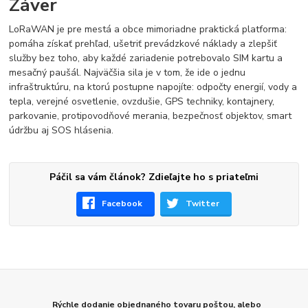
Záver
LoRaWAN je pre mestá a obce mimoriadne praktická platforma:
pomáha získať prehľad, ušetriť prevádzkové náklady a zlepšiť
služby bez toho, aby každé zariadenie potrebovalo SIM kartu a
mesačný paušál. Najväčšia sila je v tom, že ide o jednu
infraštruktúru, na ktorú postupne napojíte: odpočty energií, vody a
tepla, verejné osvetlenie, ovzdušie, GPS techniky, kontajnery,
parkovanie, protipovodňové merania, bezpečnosť objektov, smart
údržbu aj SOS hlásenia.
Páčil sa vám článok? Zdieľajte ho s priateľmi
Facebook
Twitter
Rýchle dodanie objednaného tovaru poštou, alebo