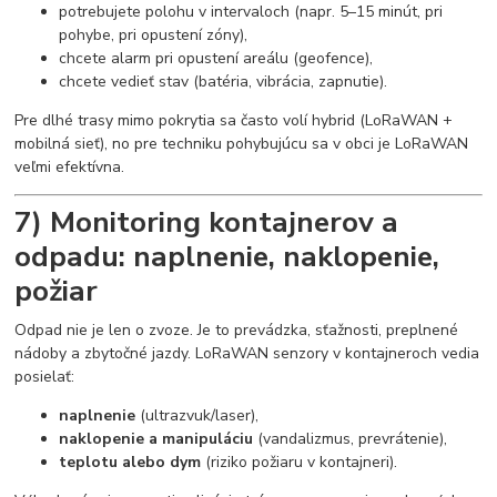
potrebujete polohu v intervaloch (napr. 5–15 minút, pri
pohybe, pri opustení zóny),
chcete alarm pri opustení areálu (geofence),
chcete vedieť stav (batéria, vibrácia, zapnutie).
Pre dlhé trasy mimo pokrytia sa často volí hybrid (LoRaWAN +
mobilná sieť), no pre techniku pohybujúcu sa v obci je LoRaWAN
veľmi efektívna.
7) Monitoring kontajnerov a
odpadu: naplnenie, naklopenie,
požiar
Odpad nie je len o zvoze. Je to prevádzka, sťažnosti, preplnené
nádoby a zbytočné jazdy. LoRaWAN senzory v kontajneroch vedia
posielať:
naplnenie
(ultrazvuk/laser),
naklopenie a manipuláciu
(vandalizmus, prevrátenie),
teplotu alebo dym
(riziko požiaru v kontajneri).