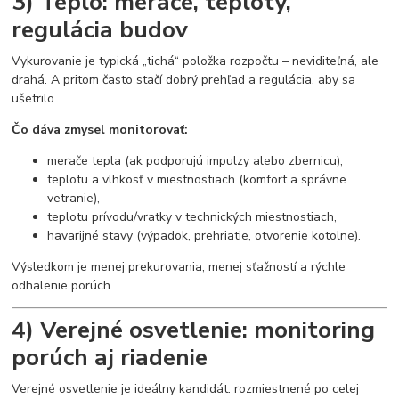
3) Teplo: merače, teploty,
regulácia budov
Vykurovanie je typická „tichá“ položka rozpočtu – neviditeľná, ale
drahá. A pritom často stačí dobrý prehľad a regulácia, aby sa
ušetrilo.
Čo dáva zmysel monitorovať:
merače tepla (ak podporujú impulzy alebo zbernicu),
teplotu a vlhkosť v miestnostiach (komfort a správne
vetranie),
teplotu prívodu/vratky v technických miestnostiach,
havarijné stavy (výpadok, prehriatie, otvorenie kotolne).
Výsledkom je menej prekurovania, menej sťažností a rýchle
odhalenie porúch.
4) Verejné osvetlenie: monitoring
porúch aj riadenie
Verejné osvetlenie je ideálny kandidát: rozmiestnené po celej