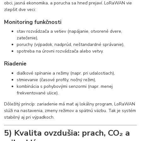
obci, jasná ekonomika, a porucha sa hneď prejaví. LoRaWAN vie
zlepšiť dve veci:
Monitoring funkčnosti
stav rozvádzača a vetiev (napájanie, otvorené dvere,
zatečenie),
poruchy (výpadok, nadprúd, neštandardné správanie),
spotreba na úrovni rozvádzača alebo vetvy.
Riadenie
diaľkové spínanie a režimy (napr. pri udalostiach),
stmievanie (časové profily, nočný režim),
kombinácia s pohybovými senzormi (napr. menej
frekventované ulice).
Dôležitý princíp: zariadenie má mať aj lokálny program, LoRaWAN
slúži na nastavenia, zmeny režimov a spätnú väzbu. Tak je systém
stabilný aj pri výpadkoch.
5) Kvalita ovzdušia: prach, CO₂ a