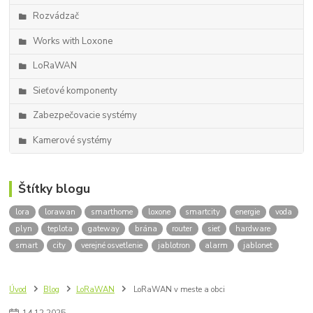
Rozvádzač
Works with Loxone
LoRaWAN
Sieťové komponenty
Zabezpečovacie systémy
Kamerové systémy
Štítky blogu
lora
lorawan
smarthome
loxone
smartcity
energie
voda
plyn
teplota
gateway
brána
router
sieť
hardware
smart
city
verejné osvetlenie
jablotron
alarm
jablonet
Úvod
Blog
LoRaWAN
LoRaWAN v meste a obci