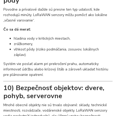
pôdy
Povodne a prívalové dažde sú presne ten typ udalostí, kde
rozhodujú minúty. LoRaWAN senzory môžu pomôcť ako lokálne
„včasné varovanie“.
Čo sa dá merať:
hladina vody v kritických miestach,
zrážkomery,
vlhkosť pôdy (riziko podmáčania, zosuvov, lokálnych
záplav).
Systém vie poslať alarm pri prekročení prahu, automaticky
informovať údržbu alebo krízový štáb a zároveň ukladať históriu
pre plánovanie opatrení.
10) Bezpečnosť objektov: dvere,
pohyb, serverovne
Mnohé obecné objekty nie sú trvalo obývané: sklady, technické
miestnosti, rozvádzače, vodárenské objekty. LoRaWAN senzory
vedia poskytnúť jednoduchú, ale účinnú vrstvu bezpečnosti: