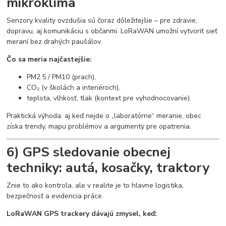
mikroklíma
Senzory kvality ovzdušia sú čoraz dôležitejšie – pre zdravie,
dopravu, aj komunikáciu s občanmi. LoRaWAN umožní vytvoriť sieť
meraní bez drahých paušálov.
Čo sa meria najčastejšie:
PM2.5 / PM10 (prach),
CO₂ (v školách a interiéroch),
teplota, vlhkosť, tlak (kontext pre vyhodnocovanie).
Praktická výhoda: aj keď nejde o „laboratórne“ meranie, obec
získa trendy, mapu problémov a argumenty pre opatrenia.
6) GPS sledovanie obecnej
techniky: autá, kosačky, traktory
Znie to ako kontrola, ale v realite je to hlavne logistika,
bezpečnosť a evidencia práce.
LoRaWAN GPS trackery dávajú zmysel, keď: