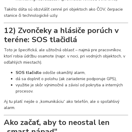
Takéto dáta sú obzvlášť cenné pri objektoch ako ČOV, čerpacie
stanice či technologické uzly.
12) Zvončeky a hlásiče porúch v
teréne: SOS tlačidlá
Toto je špecifická, ale užitočná oblasť – najmä pre pracovníkov,
ktorí robia údržbu osamote (napr. v noci, pri vodných objektoch, v
odľahlých miestach).
SOS tlačidlo
odošle okamžitý alarm,
dá sa doplniť o polohu (ak zariadenie podporuje GPS),
využitie je skôr výnimočné a závisí od pokrytia a interných
procesov.
Aj tu platí: nejde o „komunikáciu“ ako telefón, ale o spoľahlivý
alarm.
Ako začať, aby to neostal len
„smart nápad“