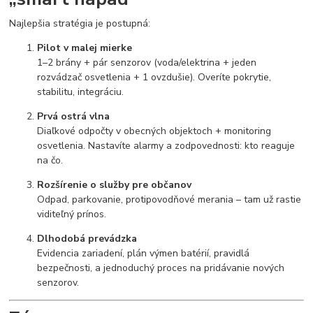
Najlepšia stratégia je postupná:
Pilot v malej mierke
1–2 brány + pár senzorov (voda/elektrina + jeden
rozvádzač osvetlenia + 1 ovzdušie). Overíte pokrytie,
stabilitu, integráciu.
Prvá ostrá vlna
Diaľkové odpočty v obecných objektoch + monitoring
osvetlenia. Nastavíte alarmy a zodpovednosti: kto reaguje
na čo.
Rozšírenie o služby pre občanov
Odpad, parkovanie, protipovodňové merania – tam už rastie
viditeľný prínos.
Dlhodobá prevádzka
Evidencia zariadení, plán výmen batérií, pravidlá
bezpečnosti, a jednoduchý proces na pridávanie nových
senzorov.