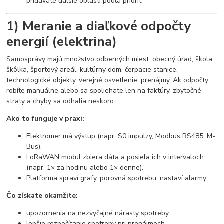
pridávate ďalšie oblasti podľa priorít.
1) Meranie a diaľkové odpočty
energií (elektrina)
Samosprávy majú množstvo odberných miest: obecný úrad, škola,
škôlka, športový areál, kultúrny dom, čerpacie stanice,
technologické objekty, verejné osvetlenie, prenájmy. Ak odpočty
robíte manuálne alebo sa spoliehate len na faktúry, zbytočné
straty a chyby sa odhalia neskoro.
Ako to funguje v praxi:
Elektromer má výstup (napr. S0 impulzy, Modbus RS485, M-
Bus).
LoRaWAN modul zbiera dáta a posiela ich v intervaloch
(napr. 1× za hodinu alebo 1× denne).
Platforma spraví grafy, porovná spotrebu, nastaví alarmy.
Čo získate okamžite:
upozornenia na nezvyčajné nárasty spotreby,
lepšie rozpočítanie spotreby pri prenájmoch,