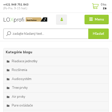
0
ks
+421 948 751 843
za
(Po-Pia, 9-15 hod.)
Menu
Hľadať
Kategórie blogu
Riadiace jednotky
Rozšírenia
Audiosystém
Tree prvky
Air prvky
Pure ovládače