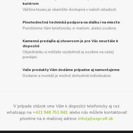
kuriérom
Väčšina tovaru je okamžite dostupná v našich skladoch.
Plnohodnotná technická podpora na diaľku i na mieste
Pomôžeme Vám telefonicky, e-mailom, alebo osobne.
Kamenná predajňa aj showroom je pre Vás neustále k
dispozícii
Objednávku si môžete vyzdvihnúť aj osobne na našej
predajni.
Vaše produkty Vám dodáme prípadne aj namontujeme
Dodanie a montáž je možné dohodnúť individuálne.
V prípade otázok sme Vám k dispozícii telefonicky aj cez
whatsapp na
+421 948 751 843
, alebo nás môžete kontaktovať
písomne na e-mailovej adrese
info(a)loxprofi.sk