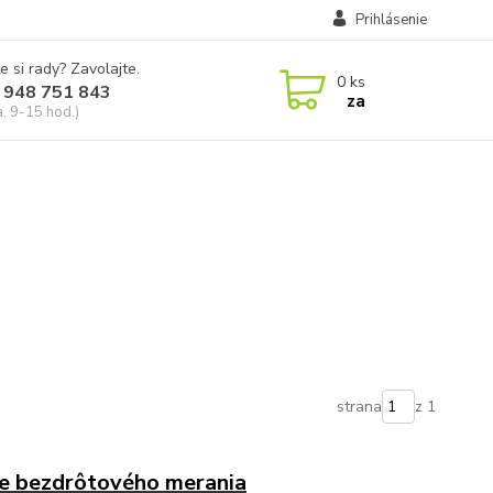
Prihlásenie
e si rady? Zavolajte.
0
ks
 948 751 843
za
a, 9-15 hod.)
strana
z 1
e bezdrôtového merania