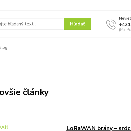
Neviet
Hľadať
+421
(Po-Pi
Blog
ovšie články
LoRaWAN brány – srdc