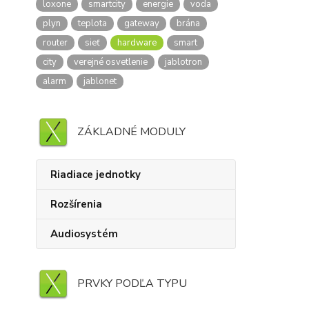
loxone
smartcity
energie
voda
plyn
teplota
gateway
brána
router
sieť
hardware
smart
city
verejné osvetlenie
jablotron
alarm
jablonet
ZÁKLADNÉ MODULY
Riadiace jednotky
Rozšírenia
Audiosystém
PRVKY PODĽA TYPU