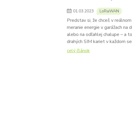
01
.
03
.
2023
LoRaWAN
Predstav si, že chceš v reálnom
meranie energie v garážach na 
alebo na odľahlej chalupe – a t
drahých SIM kariet v každom se
celý článok