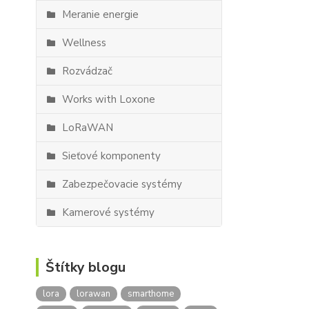
Meranie energie
Wellness
Rozvádzač
Works with Loxone
LoRaWAN
Sieťové komponenty
Zabezpečovacie systémy
Kamerové systémy
Štítky blogu
lora
lorawan
smarthome