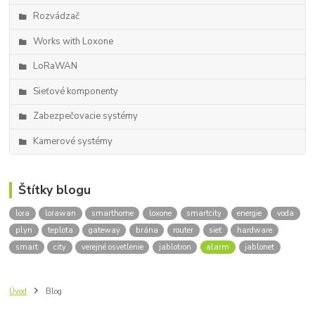
Rozvádzač
Works with Loxone
LoRaWAN
Sieťové komponenty
Zabezpečovacie systémy
Kamerové systémy
Štítky blogu
lora
lorawan
smarthome
loxone
smartcity
energie
voda
plyn
teplota
gateway
brána
router
sieť
hardware
smart
city
verejné osvetlenie
jablotron
alarm
jablonet
Úvod
Blog