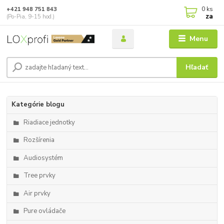
0
ks
+421 948 751 843
za
(Po-Pia, 9-15 hod.)
Menu
Hľadať
Kategórie blogu
Riadiace jednotky
Rozšírenia
Audiosystém
Tree prvky
Air prvky
Pure ovládače