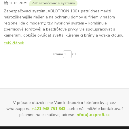
10
.
01
.
2025
Zabezpečovacie systémy
Zabezpečovací systém JABLOTRON 100+ patrí dnes medzi
najrozšírenejšie riešenia na ochranu domov aj firiem v našom
regióne. Ide o moderný, tzv. hybridný systém – kombinuje
zbernicové (drôtové) a bezdrôtové prvky, vie spolupracovať s
kamerami, dokáže ovládať svetlá, kúrenie či brány a vďaka cloudu.
celý článok
strana
z 1
V prípade otázok sme Vám k dispozícii telefonicky aj cez
whatsapp na
+421 948 751 843
, alebo nás môžete kontaktovať
písomne na e-mailovej adrese
info(a)loxprofi.sk