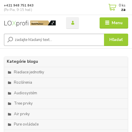
0
ks
+421 948 751 843
za
(Po-Pia, 9-15 hod.)
Menu
Hľadať
Kategórie blogu
Riadiace jednotky
Rozšírenia
Audiosystém
Tree prvky
Air prvky
Pure ovládače