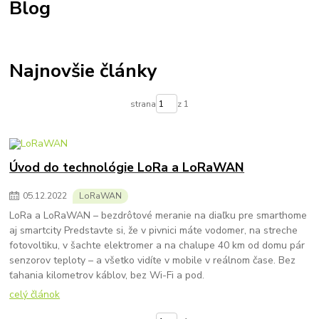
Blog
Najnovšie články
strana
z 1
Úvod do technológie LoRa a LoRaWAN
05
.
12
.
2022
LoRaWAN
LoRa a LoRaWAN – bezdrôtové meranie na diaľku pre smarthome
aj smartcity Predstavte si, že v pivnici máte vodomer, na streche
fotovoltiku, v šachte elektromer a na chalupe 40 km od domu pár
senzorov teploty – a všetko vidíte v mobile v reálnom čase. Bez
ťahania kilometrov káblov, bez Wi-Fi a pod.
celý článok