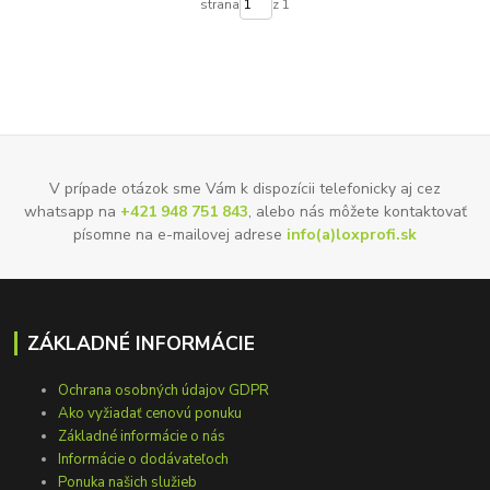
strana
z 1
V prípade otázok sme Vám k dispozícii telefonicky aj cez
whatsapp na
+421 948 751 843
, alebo nás môžete kontaktovať
písomne na e-mailovej adrese
info(a)loxprofi.sk
ZÁKLADNÉ INFORMÁCIE
Ochrana osobných údajov GDPR
Ako vyžiadať cenovú ponuku
Základné informácie o nás
Informácie o dodávateľoch
Ponuka našich služieb