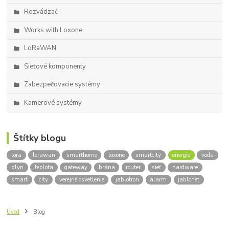
Rozvádzač
Works with Loxone
LoRaWAN
Sieťové komponenty
Zabezpečovacie systémy
Kamerové systémy
Štítky blogu
lora
lorawan
smarthome
loxone
smartcity
energie
voda
plyn
teplota
gateway
brána
router
sieť
hardware
smart
city
verejné osvetlenie
jablotron
alarm
jablonet
Úvod
Blog