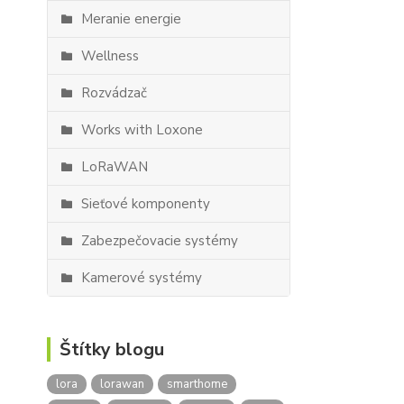
Meranie energie
Wellness
Rozvádzač
Works with Loxone
LoRaWAN
Sieťové komponenty
Zabezpečovacie systémy
Kamerové systémy
Štítky blogu
lora
lorawan
smarthome