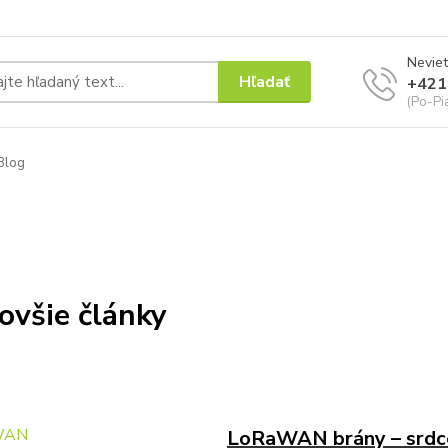
Neviet
Hľadať
+421
(Po-Pi
Blog
ovšie články
LoRaWAN brány – srdc