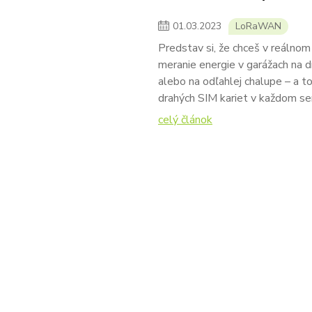
01
.
03
.
2023
LoRaWAN
Predstav si, že chceš v reálnom
meranie energie v garážach na 
alebo na odľahlej chalupe – a t
drahých SIM kariet v každom se
celý článok