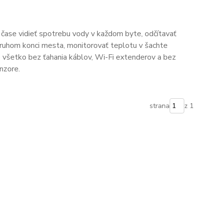
 čase vidieť spotrebu vody v každom byte, odčítavať
druhom konci mesta, monitorovať teplotu v šachte
o všetko bez ťahania káblov, Wi-Fi extenderov a bez
nzore.
strana
z 1