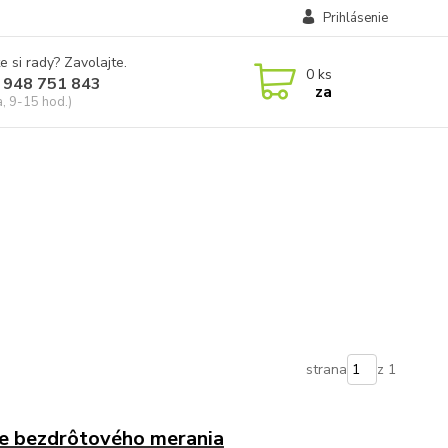
Prihlásenie
e si rady? Zavolajte.
0
ks
 948 751 843
za
a, 9-15 hod.)
strana
z 1
e bezdrôtového merania