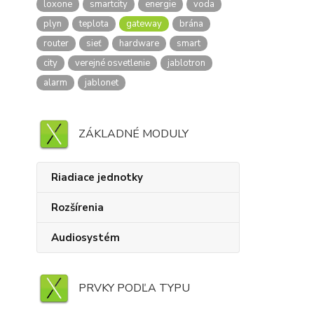
loxone
smartcity
energie
voda
plyn
teplota
gateway
brána
router
sieť
hardware
smart
city
verejné osvetlenie
jablotron
alarm
jablonet
ZÁKLADNÉ MODULY
Riadiace jednotky
Rozšírenia
Audiosystém
PRVKY PODĽA TYPU