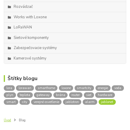
Rozvádzač
Works with Loxone
LoRaWAN
Sieťové komponenty
Zabezpečovacie systémy
Kamerové systémy
Štítky blogu
lora
lorawan
smarthome
loxone
smartcity
energie
voda
plyn
teplota
gateway
brána
router
sieť
hardware
smart
city
verejné osvetlenie
jablotron
alarm
jablonet
Úvod
Blog