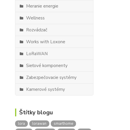
Meranie energie
Wellness
Rozvádzač
Works with Loxone
LoRaWAN
Sieťové komponenty
Zabezpečovacie systémy
Kamerové systémy
Štítky blogu
lora
lorawan
smarthome