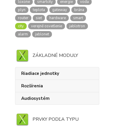
loxone
smartcity
energie
voda
plyn
teplota
gateway
brána
router
sieť
hardware
smart
city
verejné osvetlenie
jablotron
alarm
jablonet
ZÁKLADNÉ MODULY
Riadiace jednotky
Rozšírenia
Audiosystém
PRVKY PODĽA TYPU