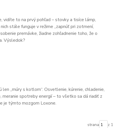
 vidíte to na prvý pohľad – stovky a tisíce lámp,
 nich stále funguje v režime „zapnúť pri zotmení,
spôsobenie premávke, žiadne zohľadnenie toho, že o
na. Výsledok?
len „múry s kotlom“. Osvetlenie, kúrenie, chladenie,
, meranie spotreby energií – to všetko sa dá riadiť z
de je týmto mozgom Loxone.
strana
z 1