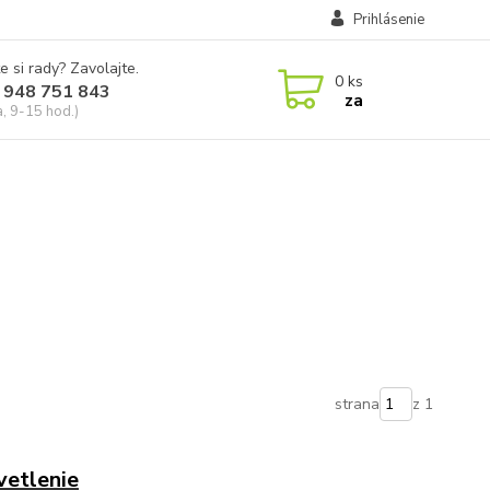
Prihlásenie
e si rady? Zavolajte.
0
ks
 948 751 843
za
a, 9-15 hod.)
strana
z 1
etlenie