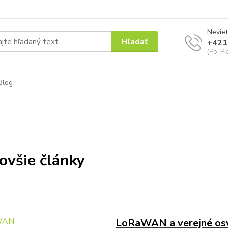
Neviet
Hľadať
+421
(Po-Pi
Blog
ovšie články
LoRaWAN a verejné osv