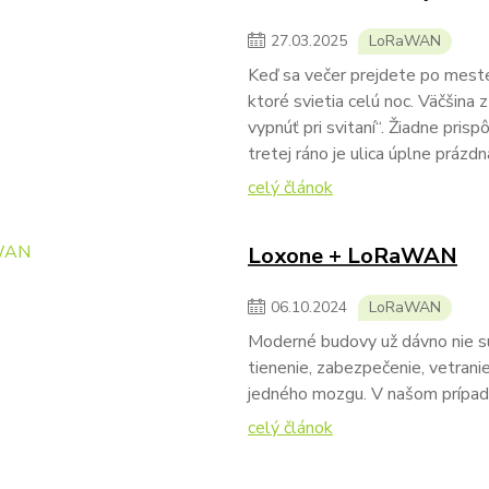
27
.
03
.
2025
LoRaWAN
Keď sa večer prejdete po meste,
ktoré svietia celú noc. Väčšina z
vypnúť pri svitaní“. Žiadne pri
tretej ráno je ulica úplne prázd
celý článok
Loxone + LoRaWAN
06
.
10
.
2024
LoRaWAN
Moderné budovy už dávno nie sú 
tienenie, zabezpečenie, vetranie
jedného mozgu. V našom prípa
celý článok