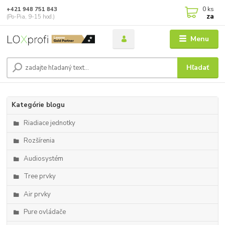
0
ks
+421 948 751 843
za
(Po-Pia, 9-15 hod.)
Menu
Hľadať
Kategórie blogu
Riadiace jednotky
Rozšírenia
Audiosystém
Tree prvky
Air prvky
Pure ovládače