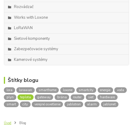
Rozvádzač
Works with Loxone
LoRaWAN
Sieťové komponenty
Zabezpečovacie systémy
Kamerové systémy
Štítky blogu
lora
lorawan
smarthome
loxone
smartcity
energie
voda
plyn
teplota
gateway
brána
router
sieť
hardware
smart
city
verejné osvetlenie
jablotron
alarm
jablonet
Úvod
Blog