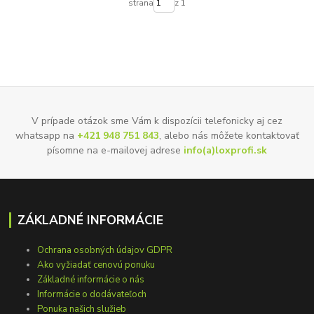
strana
z 1
V prípade otázok sme Vám k dispozícii telefonicky aj cez
whatsapp na
+421 948 751 843
, alebo nás môžete kontaktovať
písomne na e-mailovej adrese
info(a)loxprofi.sk
ZÁKLADNÉ INFORMÁCIE
Ochrana osobných údajov GDPR
Ako vyžiadať cenovú ponuku
Základné informácie o nás
Informácie o dodávateľoch
Ponuka našich služieb