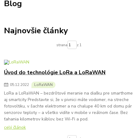
Blog
Najnovšie články
strana
z 1
Úvod do technológie LoRa a LoRaWAN
05
.
12
.
2022
LoRaWAN
LoRa a LoRaWAN – bezdrôtové meranie na diaľku pre smarthome
aj smartcity Predstavte si, že v pivnici máte vodomer, na streche
fotovoltiku, v šachte elektromer a na chalupe 40 km od domu pár
senzorov teploty – a všetko vidíte v mobile v reálnom čase. Bez
ťahania kilometrov káblov, bez Wi-Fi a pod.
celý článok