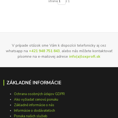
strana
z 1
V prípade otázok sme Vám k dispozícii telefonicky aj cez
whatsapp na
+421 948 751 843
, alebo nás môžete kontaktovať
písomne na e-mailovej adrese
info(a)loxprofi.sk
ZÁKLADNÉ INFORMÁCIE
Ochrana osobných údajov GDPR
Ako vyžiadať cenovú ponuku
Základné informácie o nás
Informácie o dodávateľoch
Ponuka našich služieb