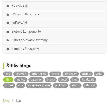
Rozvádzač
Works with Loxone
LoRaWAN
Sieťové komponenty
Zabezpečovacie systémy
Kamerové systémy
Štítky blogu
lora
lorawan
smarthome
loxone
smartcity
energie
voda
plyn
teplota
gateway
brána
router
sieť
hardware
smart
city
verejné osvetlenie
jablotron
alarm
jablonet
Úvod
Blog