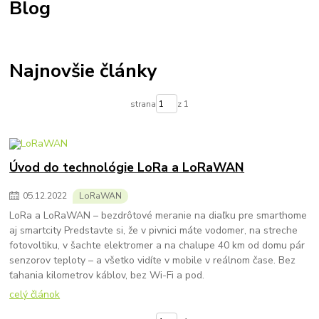
Blog
Najnovšie články
strana
z 1
Úvod do technológie LoRa a LoRaWAN
05
.
12
.
2022
LoRaWAN
LoRa a LoRaWAN – bezdrôtové meranie na diaľku pre smarthome
aj smartcity Predstavte si, že v pivnici máte vodomer, na streche
fotovoltiku, v šachte elektromer a na chalupe 40 km od domu pár
senzorov teploty – a všetko vidíte v mobile v reálnom čase. Bez
ťahania kilometrov káblov, bez Wi-Fi a pod.
celý článok