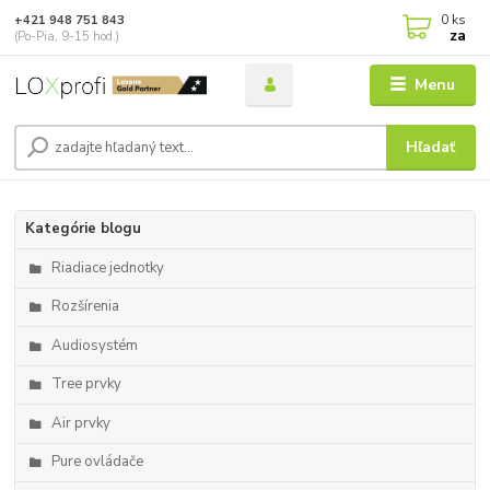
0
ks
+421 948 751 843
za
(Po-Pia, 9-15 hod.)
Menu
Hľadať
Kategórie blogu
Riadiace jednotky
Rozšírenia
Audiosystém
Tree prvky
Air prvky
Pure ovládače