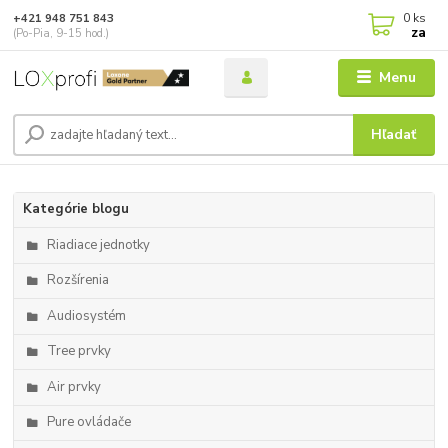
0
ks
+421 948 751 843
za
(Po-Pia, 9-15 hod.)
Menu
Hľadať
Kategórie blogu
Riadiace jednotky
Rozšírenia
Audiosystém
Tree prvky
Air prvky
Pure ovládače