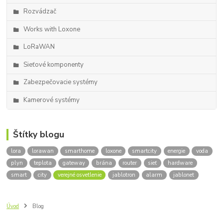
Rozvádzač
Works with Loxone
LoRaWAN
Sieťové komponenty
Zabezpečovacie systémy
Kamerové systémy
Štítky blogu
lora
lorawan
smarthome
loxone
smartcity
energie
voda
plyn
teplota
gateway
brána
router
sieť
hardware
smart
city
verejné osvetlenie
jablotron
alarm
jablonet
Úvod
Blog