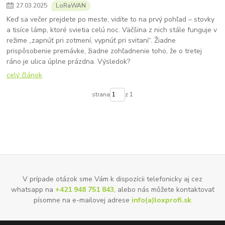
27
.
03
.
2025
LoRaWAN
Keď sa večer prejdete po meste, vidíte to na prvý pohľad – stovky
a tisíce lámp, ktoré svietia celú noc. Väčšina z nich stále funguje v
režime „zapnúť pri zotmení, vypnúť pri svitaní“. Žiadne
prispôsobenie premávke, žiadne zohľadnenie toho, že o tretej
ráno je ulica úplne prázdna. Výsledok?
celý článok
strana
z 1
V prípade otázok sme Vám k dispozícii telefonicky aj cez
whatsapp na
+421 948 751 843
, alebo nás môžete kontaktovať
písomne na e-mailovej adrese
info(a)loxprofi.sk