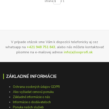
strana
z 1
V prípade otázok sme Vám k dispozícii telefonicky aj cez
whatsapp na
+421 948 751 843
, alebo nás môžete kontaktovať
písomne na e-mailovej adrese
info(a)loxprofi.sk
ZÁKLADNÉ INFORMÁCIE
Ochrana osobných údajov GDPR
Ako vyžiadať cenovú ponuku
Základné informácie o nás
Informácie o dodávateľoch
Ponuka našich služieb