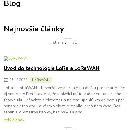
Blog
Najnovšie články
strana
z 1
Úvod do technológie LoRa a LoRaWAN
05
.
12
.
2022
LoRaWAN
LoRa a LoRaWAN – bezdrôtové meranie na diaľku pre smarthome
aj smartcity Predstavte si, že v pivnici máte vodomer, na streche
fotovoltiku, v šachte elektromer a na chalupe 40 km od domu pár
senzorov teploty – a všetko vidíte v mobile v reálnom čase. Bez
ťahania kilometrov káblov, bez Wi-Fi a pod.
celý článok