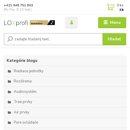
0
ks
+421 948 751 843
za
(Po-Pia, 9-15 hod.)
Menu
Hľadať
Kategórie blogu
Riadiace jednotky
Rozšírenia
Audiosystém
Tree prvky
Air prvky
Pure ovládače