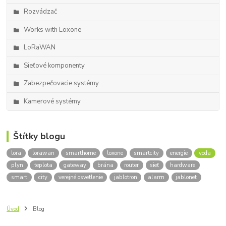
Rozvádzač
Works with Loxone
LoRaWAN
Sieťové komponenty
Zabezpečovacie systémy
Kamerové systémy
Štítky blogu
lora
lorawan
smarthome
loxone
smartcity
energie
voda
plyn
teplota
gateway
brána
router
sieť
hardware
smart
city
verejné osvetlenie
jablotron
alarm
jablonet
Úvod
Blog