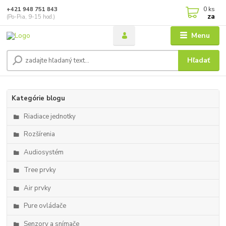
0
ks
+421 948 751 843
za
(Po-Pia, 9-15 hod.)
Menu
Hľadať
Kategórie blogu
Riadiace jednotky
Rozšírenia
Audiosystém
Tree prvky
Air prvky
Pure ovládače
Senzory a snímače