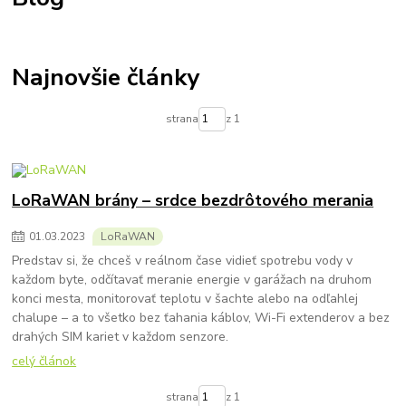
Najnovšie články
strana
z 1
LoRaWAN brány – srdce bezdrôtového merania
01
.
03
.
2023
LoRaWAN
Predstav si, že chceš v reálnom čase vidieť spotrebu vody v
každom byte, odčítavať meranie energie v garážach na druhom
konci mesta, monitorovať teplotu v šachte alebo na odľahlej
chalupe – a to všetko bez ťahania káblov, Wi-Fi extenderov a bez
drahých SIM kariet v každom senzore.
celý článok
strana
z 1