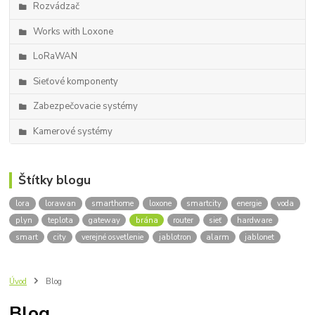
Rozvádzač
Works with Loxone
LoRaWAN
Sieťové komponenty
Zabezpečovacie systémy
Kamerové systémy
Štítky blogu
lora
lorawan
smarthome
loxone
smartcity
energie
voda
plyn
teplota
gateway
brána
router
sieť
hardware
smart
city
verejné osvetlenie
jablotron
alarm
jablonet
Úvod
Blog
Blog