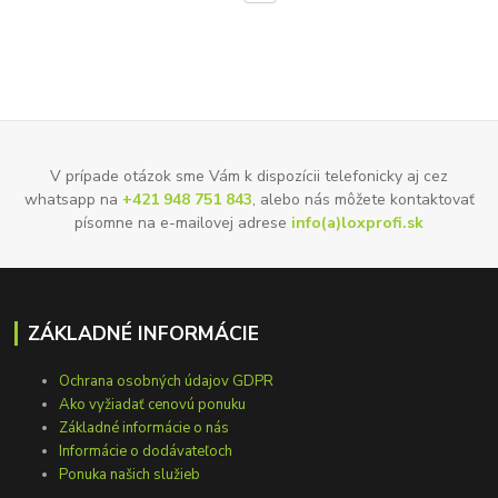
V prípade otázok sme Vám k dispozícii telefonicky aj cez
whatsapp na
+421 948 751 843
, alebo nás môžete kontaktovať
písomne na e-mailovej adrese
info(a)loxprofi.sk
ZÁKLADNÉ INFORMÁCIE
Ochrana osobných údajov GDPR
Ako vyžiadať cenovú ponuku
Základné informácie o nás
Informácie o dodávateľoch
Ponuka našich služieb