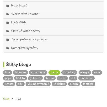
Rozvádzač
Works with Loxone
LoRaWAN
Sieťové komponenty
Zabezpečovacie systémy
Kamerové systémy
Štítky blogu
lora
lorawan
smarthome
loxone
smartcity
energie
voda
plyn
teplota
gateway
brána
router
sieť
hardware
smart
city
verejné osvetlenie
jablotron
alarm
jablonet
Úvod
Blog