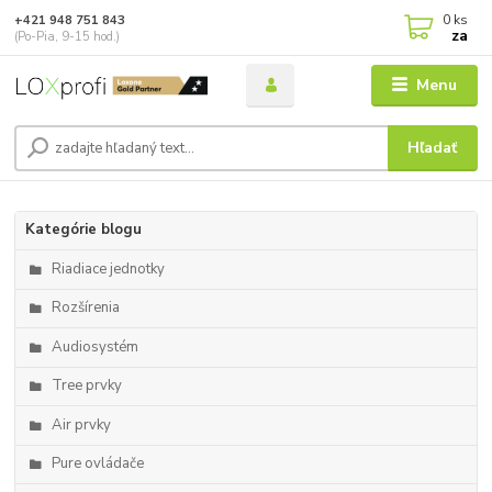
0
ks
+421 948 751 843
za
(Po-Pia, 9-15 hod.)
Menu
Hľadať
Kategórie blogu
Riadiace jednotky
Rozšírenia
Audiosystém
Tree prvky
Air prvky
Pure ovládače