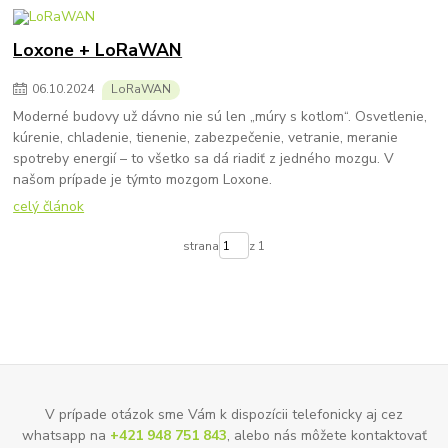
Loxone + LoRaWAN
06
.
10
.
2024
LoRaWAN
Moderné budovy už dávno nie sú len „múry s kotlom“. Osvetlenie,
kúrenie, chladenie, tienenie, zabezpečenie, vetranie, meranie
spotreby energií – to všetko sa dá riadiť z jedného mozgu. V
našom prípade je týmto mozgom Loxone.
celý článok
strana
z 1
V prípade otázok sme Vám k dispozícii telefonicky aj cez
whatsapp na
+421 948 751 843
, alebo nás môžete kontaktovať