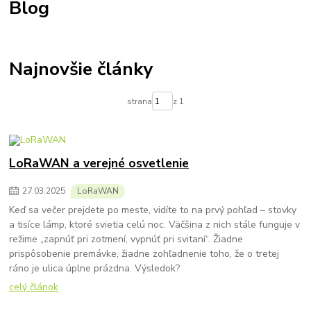
Blog
Najnovšie články
strana
z 1
LoRaWAN a verejné osvetlenie
27
.
03
.
2025
LoRaWAN
Keď sa večer prejdete po meste, vidíte to na prvý pohľad – stovky
a tisíce lámp, ktoré svietia celú noc. Väčšina z nich stále funguje v
režime „zapnúť pri zotmení, vypnúť pri svitaní“. Žiadne
prispôsobenie premávke, žiadne zohľadnenie toho, že o tretej
ráno je ulica úplne prázdna. Výsledok?
celý článok