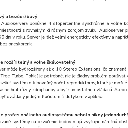
vý a bezúdržbový
 Audioservera ponúkne 4 stopercentne synchrónne a voľne ko
 miestností s rovnakým či rôznym zdrojom zvuku. Audioserver p
5 dní v roku. Server je tiež veľmi energeticky efektívny a naprí
 bez oneskorenia.
ne rozšíriteľný a voľne škálovateľný
ver môže byť rozšírený až o 10 Stereo Extensions, čo znamená
 Tree Turbo. Pokiaľ je potrebné, nie je žiadny problém používa
ozšíriť systém o ľubovoľný počet reproduktorov, ktoré je možné
asne hrať rôzny zdroj hudby a byť samostatne ovládaná. Aleb
 byť ovládaný jedným tlačidlom či dotykom v aplikácii.
ie profesionálneho audiosystému nebolo nikdy jednoduch
zované systémy na ozvučenie budov majú zvyčajne náročnú obsl