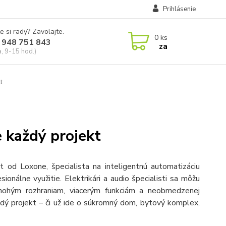
Prihlásenie
e si rady? Zavolajte.
0
ks
 948 751 843
za
a, 9-15 hod.)
t
e každý projekt
 od Loxone, špecialista na inteligentnú automatizáciu
onálne využitie. Elektrikári a audio špecialisti sa môžu
 mnohým rozhraniam, viacerým funkciám a neobmedzenej
ždý projekt – či už ide o súkromný dom, bytový komplex,