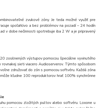
mbinovateľné zvukové zóny. Je teda možné využiť pre
racuje spoľahlivo a bez problémov na pozadí – 24 hodín
klad v dobe nečinnosti spotrebuje iba 2 W a je pripravený
 20 zosilnených výstupov pomocou špeciálne vyvinutého
ť v rovnakej sieti viacero Audioserverov. Týmto spôsobom
 voľne združovať do zón s pomocou softvéru. Každá zóna
o môže kľudne 100 reproduktorov hrať 100% synchrónne
šie
uhu pomocou zložitých pultov alebo softvéru. Loxone u