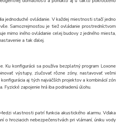
teligentnej domácnosti a ponúklo aj u takto pokročilého
ia jednoduché ovládanie. V každej miestnosti stačí jedno
hvíle. Samozrejmosťou je tiež ovládanie prostredníctvom
ňuje mimo iného ovládanie celej budovy z jedného miesta,
nastavenie a tak ďalej.
e. Ku konfigurácii sa používa bezplatný program Loxone
novať výstupy, zlučovať rôzne zóny, nastavovať veľmi
konfigurácia aj tých najväčších projektov a kombinácií zón
. Fyzické zapojenie hrá iba podriadenú úlohu.
dzi vlastnosti patrí funkcia akustického alarmu. Vďaka
í o hroziacich nebezpečenstvách pri vlámaní, úniku vody