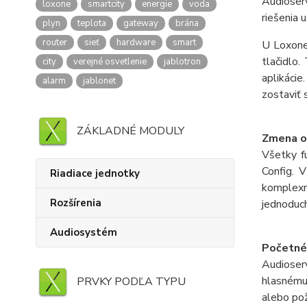
Audioserv
loxone
smartcity
energie
voda
riešenia 
plyn
teplota
gateway
brána
router
sieť
hardware
smart
U Loxone 
tlačidlo.
city
verejné osvetlenie
jablotron
aplikácie
alarm
jablonet
zostaviť 
ZÁKLADNÉ MODULY
Zmena oz
Všetky f
Config. 
Riadiace jednotky
komplexné
Rozšírenia
jednoduch
Audiosystém
Početné
Audioser
hlasnému 
PRVKY PODĽA TYPU
alebo pož