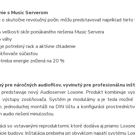
nie s Music Serverom
e o skutočne revolučný počin, môžu predstavovať napríklad tieto 
 veľkosti skôr ponúkaného riešenia Music Servera
 váhy
 je potrebný rack a aktívne chladenie
ilňovače súčasťou
treba energie znížená na 20 %
ý pre náročných audiofilov, vyvinutý pre profesionálnu inšt
 predstavuje nový Audioserver Loxone. Produkt kombinuje vyso
 výstupy zosilňovača. Systém je modulárny a je teda možné
 jednoduchej montáži na DIN lištu a konfigurácii prostredníct
 audio riešení minulosťou.
cii so vstavanými reproduktormi, ktoré dodáva aj priamo Loxon
ácie budovy. Inštalácia prebieha pri obvyklom napätí systému L