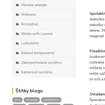
Meranie energie
Spoľahli
Wellness
Jednotka
Rozvádzač
niekoľko
denne, 36
Works with Loxone
reagovať
LoRaWAN
Flexibil
Sieťové komponenty
Audioser
rozhrania
Zabezpečovacie systémy
môžete r
Kamerové systémy
môže súč
to isté a
Štítky blogu
Ovládan
Špeciali
lora
lorawan
smarthome