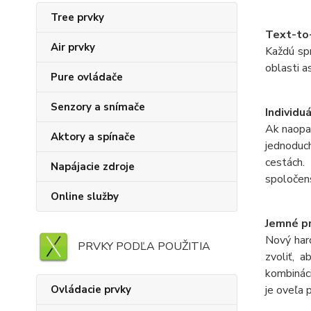
Tree prvky
Text-to
Air prvky
Každú spr
oblasti a
Pure ovládače
Senzory a snímače
Individu
Ak naopak
Aktory a spínače
jednoduc
cestách.
Napájacie zdroje
spoločens
Online služby
Jemné p
Nový hard
PRVKY PODĽA POUŽITIA
zvoliť, 
kombináci
Ovládacie prvky
je oveľa 