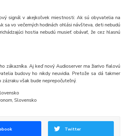
ový signál v akejkoľvek miestnosti: Ak sú obyvatelia na
Ak sa vo večerných hodinách ohlási návšteva, deti nebudú
ichádzajúci hostia nebudú musieť obávať, že cez hlasnú
ho zákazníka. Aj keď nový Audioserver ma žiarivo fialovú
vatelia budovy ho nikdy neuvidia. Pretože sa dá takmer
ho zázraku však bude neprepočuteľný.
Slovensko
Hronom, Slovensko
ebook
Twitter