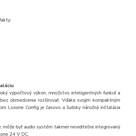
fakty:
aláciu
ký výpočtový výkon, množstvo inteligentných funkcií a
 bez obmedzenia rozširovať. Vďaka svojim kompaktným
vom Loxone Config je časovo a ľudsky náročná inštalácia
e, môže byť audio systém takmer neviditeľne integrovaný
oxone 24 V DC.