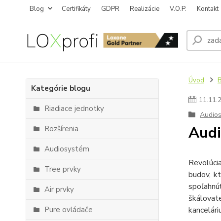
Blog
Certifikáty
GDPR
Realizácie
V.O.P.
Kontakt
Úvod
Kategórie blogu
11
.
11
.
Riadiace jednotky
Audio
Audi
Rozšírenia
Audiosystém
Revolúci
Tree prvky
budov, kt
spoľahnú
Air prvky
škálovate
Pure ovládače
kancelári