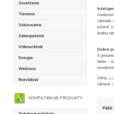
Osvetlenie
Intelige
Tienenie
Audioserv
záhrade, 
Vykurovanie
rušené z
hudbu neb
Zabezpečenie
Videovrátnik
Dobre po
S priazni
Energie
farbu – 
neviditeľ
Wellness
Zdroj:
ww
Rozvádzač
Úprava:
w
KOMPATIBILNÉ PRODUKTY
Páčil
Dotykové ovládače