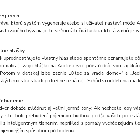
-Speech
ávu, ktorú systém vygeneruje alebo si užívateľ nastaví, môže A
sistovaného bývania je to veľmi užitočná funkcia, ktorá zaručuje 
álne hlášky
 uprednostňujete vlastný hlas alebo spontánne oznamujete dôle
ho nahrať svoju hlášku na Audioserver prostredníctvom aplikáci
 Potom v detskej izbe zaznie „Otec sa vracia domov“ a „Jedlo
kých miestnostiach potrebné oznámiť: „Schôdza oddelenia marke
rebudenie
vér dokáže zvládnuť aj veľmi jemné tóny: Ak nechcete, aby vás 
aby ste boli prebudení príjemnou hudbou podľa vašich predst
i s inteligentným tienením, napríklad s pomaly vychádzajúcim t
príjemnejším spôsobom prebudenia.