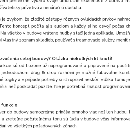
era perfektne využilo svoje dlhoročné skúsenosti z oblasti in
užívateľsky prívetivú a nenáročnú obsluhu.
je zvykom, že zložité zástupy rôznych ovládacích prvkov nahrad
 Tento koncept počíta aj s audiom a každý si ho osvojí počas c
. Na všetko v budove vrátane hudby stačí jedna aplikácia. Umož
si vlastný zoznam skladieb, používať streamovacie služby, meniť 
vučenia celej budovy? Otázka niekoľkých kliknutí!
unkcie sú od Loxone už naprogramované a pripravené na použiti
V jednoduchom drag & drop rozhraní je možné ľubovoľne kombi
 logiky a v prípade potreby si ich upraviť neskôr. Vďaka tomu je 
šia, než poskladať puzzle. Nie je potrebná znalosť programovania
 funkcie
ver do budovy samozrejme prináša omnoho viac než len hudbu. Me
a zreteľne počuteľnému tónu sú ľudia v budove včas informovan
iari vo všetkých požadovaných zónach.