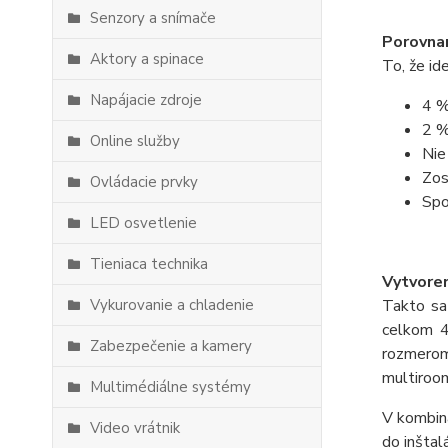
Senzory a snímače
Porovna
Aktory a spinace
To, že id
Napájacie zdroje
4 %
2 %
Online služby
Nie
Zos
Ovládacie prvky
Spo
LED osvetlenie
Tieniaca technika
Vytvoren
Vykurovanie a chladenie
Takto sa
celkom 4
Zabezpečenie a kamery
rozmerom,
multiroom
Multimédiálne systémy
V kombiná
Video vrátnik
do inštal