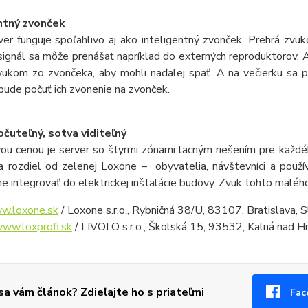
ntný zvonček
er funguje spoľahlivo aj ako inteligentný zvonček. Prehrá zvuk
signál sa môže prenášať napríklad do externých reproduktorov. 
vukom zo zvončeka, aby mohli naďalej spať. A na večierku sa pr
ude počuť ich zvonenie na zvonček.
čuteľný, sotva viditeľný
vou cenou je server so štyrmi zónami lacným riešením pre každé
na rozdiel od zelenej Loxone – obyvatelia, návštevníci a použí
ne integrovať do elektrickej inštalácie budovy. Zvuk tohto malé
w.loxone.sk
/ Loxone s.r.o., Rybničná 38/U, 83107, Bratislava, 
ww.loxprofi.sk
/ LIVOLO s.r.o., Školská 15, 93532, Kalná nad 
 sa vám článok? Zdieľajte ho s priateľmi
Fac