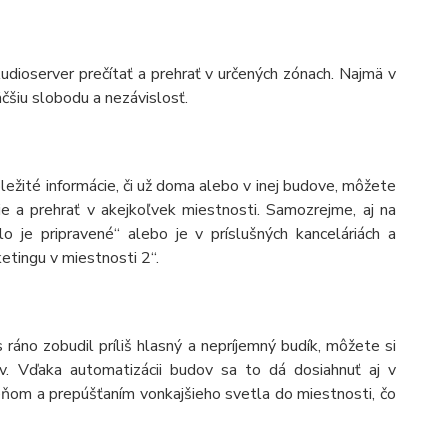
udioserver prečítať a prehrať v určených zónach. Najmä v
väčšiu slobodu a nezávislosť.
žité informácie, či už doma alebo v inej budove, môžete
e a prehrať v akejkoľvek miestnosti. Samozrejme, aj na
 je pripravené“ alebo je v príslušných kanceláriách a
tingu v miestnosti 2“.
ráno zobudil príliš hlasný a nepríjemný budík, môžete si
áv. Vďaka automatizácii budov sa to dá dosiahnuť aj v
ieňom a prepúšťaním vonkajšieho svetla do miestnosti, čo