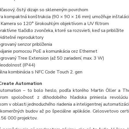
časový, čistý dizajn so skleneným povrchom
ra kompaktná konštrukcia (90 × 90 × 16 mm) umožňuje inštalác
Kamera so 120° širokouhlým objektívom a UV filtrom
eraktívne tlačidlo zvončeka, ktoré sa rozsvieti, keď sa priblížite
iditeľné reproduktory
egrovaný senzor priblíženia
ájanie pomocou PoE a komunikácia cez Ethernet
egrovaný Tree Extension (až 50 zariadení, max. 3 W)
eodolnosť (IP44)
álna kombinácia s NFC Code Touch 2. gen
Create Automation
utomation – to bolo heslo, podľa ktorého Martin Öller a T
erom spoločnosť z dlhodobého hľadiska priniesla revolúciu
kom v oblasti jednoduchého riadenia a inteligentnej automatizác
omerčných budov až po špeciálne aplikácie. Celosvetovo certif
156 000 projektov.