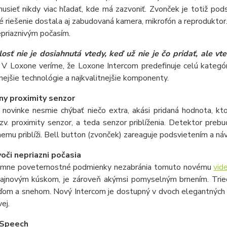
sieť nikdy viac hľadať, kde má zazvoniť. Zvonček je totiž podsv
 riešenie dostala aj zabudovaná kamera, mikrofón a reproduktor. 
epriaznivým počasím.
osť nie je dosiahnutá vtedy, keď už nie je čo pridať, ale v
. V Loxone veríme, že Loxone Intercom predefinuje celú kateg
ejšie technológie a najkvalitnejšie komponenty.
ny proximity senzor
o novinke nesmie chýbať niečo extra, akási pridaná hodnota, kt
zv. proximity senzor, a teda senzor priblíženia. Detektor pre
nemu priblíži. Bell button (zvonček) zareaguje podsvietením a náv
oči nepriazni počasia
émne poveternostné podmienky nezabránia tomuto novému
vid
izajnovým kúskom, je zároveň akýmsi pomyselným brnením. Trie
om a snehom. Nový Intercom je dostupný v dvoch elegantných far
vej.
 Speech