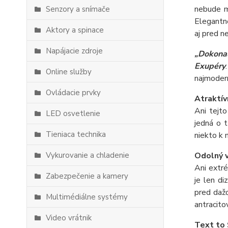
nebude mu
Senzory a snímače
Elegantné
Aktory a spinace
aj pred n
Napájacie zdroje
„Dokonal
Exupéry
Online služby
najmodern
Ovládacie prvky
Atraktív
Ani tejt
LED osvetlenie
jedná o t
Tieniaca technika
niekto k 
Vykurovanie a chladenie
Odolný v
Ani extr
Zabezpečenie a kamery
je len d
pred dažď
Multimédiálne systémy
antracito
Video vrátnik
Text to