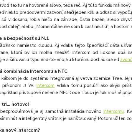
vod textu na hovorené slovo, teda reč. Aj túto funkciu má nový I
eď niekto predodvermi zazvoní, stačí jeden klik a odkaz si vypoču
sú v dosahu, robia niečo na záhrade, čistia bazén, alebo chys
poď ďalej“, alebo „Momentálne nie som k zastihnutiu”, a hosťom 
e a bezpečnosť sú N.1
ložisko namiesto cloudu. Aj vďaka tejto špecifikácií dáta uží
trane, ktorá by ich mohla zneužiť. Intercom od Loxone dbá n
ie a šifrovaniu typu end-to-end, ku ktorému dochádza keď
zvon
á kombinácia Intercomu a NFC
káblom je do systému integrovaná aj vetva zbernice Tree. Jej n
m príkonom 3 W.
Intercom
vďaka tomu poslúži ako akýsi príst
apríklad prístupové riešenie NFC Code Touch je tak možné pripo
 tri... hotovo!
bezproblémová je aj samotná inštalácia nového
Intercomu
. K
ár minút a inteligentný vrátnik je nainštalovaný. Potom už len z
ka nový Intercom?