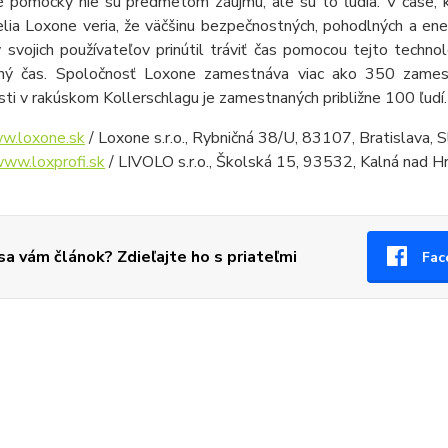
 pomôcky nie sú predmetom záujmu, ale sú to ľudia. V čase, ke
elia Loxone veria, že väčšinu bezpečnostných, pohodlných a en
 svojich používateľov prinútil tráviť čas pomocou tejto technol
ný čas. Spoločnosť Loxone zamestnáva viac ako 350 zames
ti v rakúskom Kollerschlagu je zamestnaných približne 100 ľudí.
w.loxone.sk
/ Loxone s.r.o., Rybničná 38/U, 83107, Bratislava, 
ww.loxprofi.sk
/ LIVOLO s.r.o., Školská 15, 93532, Kalná nad 
 sa vám článok? Zdieľajte ho s priateľmi
Fac