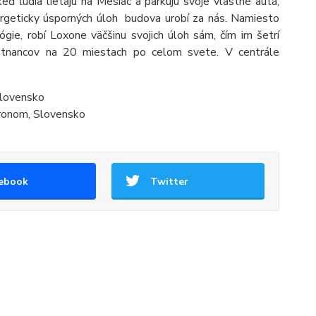
ď ľudia lietajú na Mesiac a parkujú svoje vlastné autá,
ergeticky úsporných úloh budova urobí za nás. Namiesto
ógie, robí Loxone väčšinu svojich úloh sám, čím im šetrí
tnancov na 20 miestach po celom svete. V centrále
Slovensko
Hronom, Slovensko
ebook
Twitter