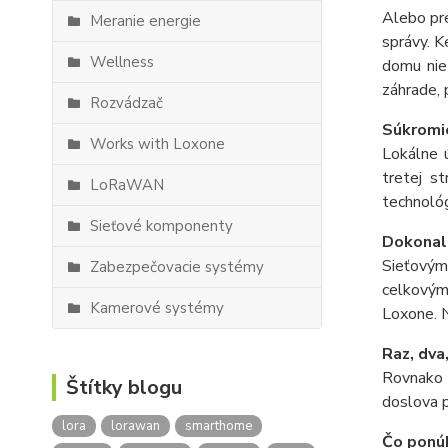
Alebo pre
Meranie energie
správy. K
Wellness
domu nie 
záhrade, 
Rozvádzač
Súkromi
Works with Loxone
Lokálne ú
tretej s
LoRaWAN
technológ
Sieťové komponenty
Dokonal
Sieťovým 
Zabezpečovacie systémy
celkový
Kamerové systémy
Loxone. N
Raz, dva,
Rovnako 
Štítky blogu
doslova p
lora
lorawan
smarthome
Čo ponú