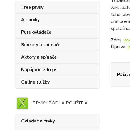
Technické
Tree prvky
zakladat
toho, aby
Air prvky
drahocen
spoločnos
Pure ovládače
Zdroj:
ww
Senzory a snímače
Úprava:
w
Aktory a spínače
Napájacie zdroje
Páčil
Online služby
PRVKY PODĽA POUŽITIA
Ovládacie prvky