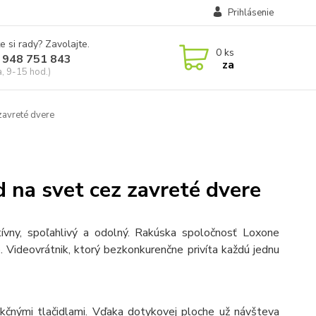
Prihlásenie
e si rady? Zavolajte.
0
ks
 948 751 843
za
a, 9-15 hod.)
zavreté dvere
 na svet cez zavreté dvere
tívny, spoľahlivý a odolný. Rakúska spoločnosť Loxone
 Videovrátnik, ktorý bezkonkurenčne privíta každú jednu
nkčnými tlačidlami. Vďaka dotykovej ploche už návšteva