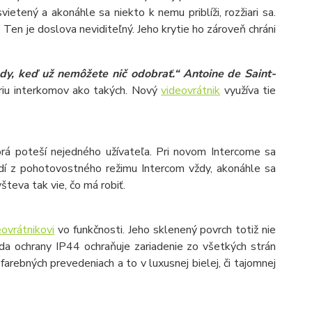
ietený a akonáhle sa niekto k nemu priblíži, rozžiari sa.
Ten je doslova neviditeľný. Jeho krytie ho zároveň chráni
tedy, keď už nemôžete nič odobrať.“ Antoine de Saint-
óriu interkomov ako takých. Nový
videovrátnik
využíva tie
orá poteší nejedného užívateľa. Pri novom Intercome sa
budí z pohotovostného režimu Intercom vždy, akonáhle sa
števa tak vie, čo má robiť.
eovrátnikovi
vo funkčnosti. Jeho sklenený povrch totiž nie
da ochrany IP44 ochraňuje zariadenie zo všetkých strán
ebných prevedeniach a to v luxusnej bielej, či tajomnej