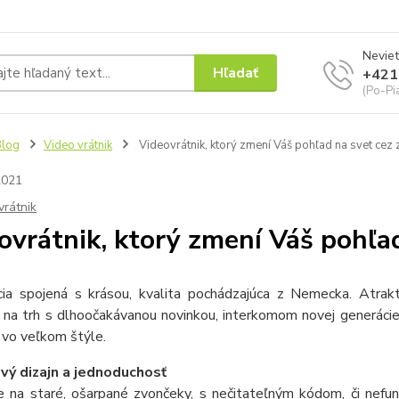
Neviet
Hľadať
+421
(Po-Pi
Blog
Video vrátnik
Videovrátnik, ktorý zmení Váš pohľad na svet cez 
2021
vrátnik
ovrátnik, ktorý zmení Váš pohľad
ncia spojená s krásou, kvalita pochádzajúca z Nemecka. Atrak
 na trh s dlhoočakávanou novinkou, interkomom novej generácie.
 vo veľkom štýle.
ý dizajn a jednoduchosť
e na staré, ošarpané zvončeky, s nečitateľným kódom, či nefu