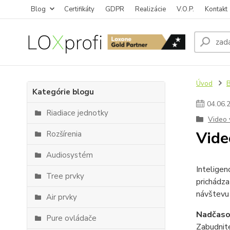
Blog
Certifikáty
GDPR
Realizácie
V.O.P.
Kontakt
Úvod
Kategórie blogu
04
.
06
.
Riadiace jednotky
Video 
Vide
Rozšírenia
Audiosystém
Intelige
Tree prvky
prichádza
návštevu
Air prvky
Nadčasov
Pure ovládače
Zabudnit