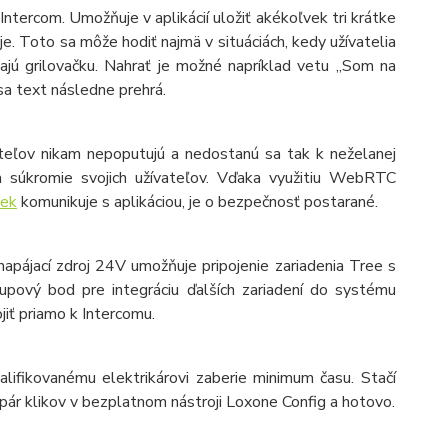
ntercom. Umožňuje v aplikácií uložiť akékoľvek tri krátke
je. Toto sa môže hodiť najmä v situáciách, kedy užívatelia
tajú grilovačku. Nahrať je možné napríklad vetu „Som na
sa text následne prehrá.
vateľov nikam nepoputujú a nedostanú sa tak k neželanej
a súkromie svojich užívateľov. Vďaka využitiu WebRTC
ček
komunikuje s aplikáciou, je o bezpečnosť postarané.
apájací zdroj 24V umožňuje pripojenie zariadenia Tree s
upový bod pre integráciu ďalších zariadení do systému
jiť priamo k Intercomu.
valifikovanému elektrikárovi zaberie minimum času. Stačí
opár klikov v bezplatnom nástroji Loxone Config a hotovo.