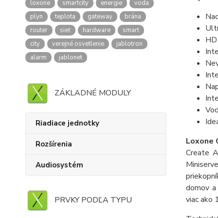
loxone
smartcity
energie
voda
Nad
plyn
teplota
gateway
brána
Ult
router
sieť
hardware
smart
HD 
city
verejné osvetlenie
jablotron
Int
alarm
jablonet
Nev
Int
Nap
ZÁKLADNÉ MODULY
Int
Vod
Ide
Riadiace jednotky
Loxone 
Rozšírenia
Create A
Miniserv
Audiosystém
priekopní
domov a k
viac ako 
PRVKY PODĽA TYPU