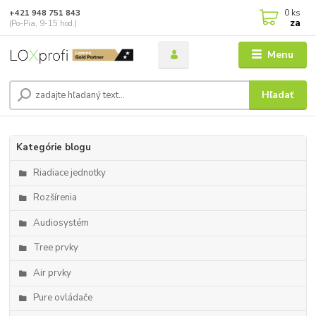
0
ks
+421 948 751 843
za
(Po-Pia, 9-15 hod.)
Menu
Hľadať
Kategórie blogu
Riadiace jednotky
Rozšírenia
Audiosystém
Tree prvky
Air prvky
Pure ovládače