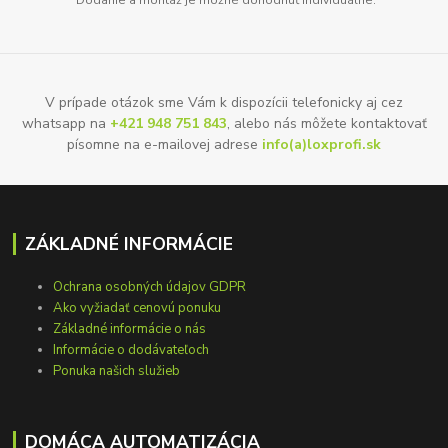
Dodanie a montáž je možné dohodnúť individuálne.
V prípade otázok sme Vám k dispozícii telefonicky aj cez
whatsapp na
+421 948 751 843
, alebo nás môžete kontaktovať
písomne na e-mailovej adrese
info(a)loxprofi.sk
ZÁKLADNÉ INFORMÁCIE
Ochrana osobných údajov GDPR
Ako vyžiadať cenovú ponuku
Základné informácie o nás
Informácie o dodávateľoch
Ponuka našich služieb
DOMÁCA AUTOMATIZÁCIA