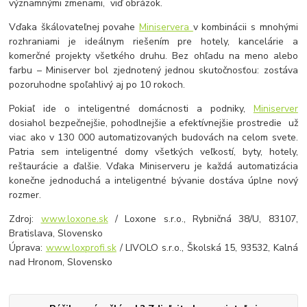
významnými zmenami, viď obrázok.
Vďaka škálovateľnej povahe
Miniservera
v kombinácii s mnohými
rozhraniami je ideálnym riešením pre hotely, kancelárie a
komerčné projekty všetkého druhu. Bez ohľadu na meno alebo
farbu – Miniserver bol zjednotený jednou skutočnosťou: zostáva
pozoruhodne spoľahlivý aj po 10 rokoch.
Pokiaľ ide o inteligentné domácnosti a podniky,
Miniserver
dosiahol bezpečnejšie, pohodlnejšie a efektívnejšie prostredie už
viac ako v 130 000 automatizovaných budovách na celom svete.
Patria sem inteligentné domy všetkých veľkostí, byty, hotely,
reštaurácie a ďalšie. Vďaka Miniserveru je každá automatizácia
konečne jednoduchá a inteligentné bývanie dostáva úplne nový
rozmer.
Zdroj:
www.loxone.sk
/ Loxone s.r.o., Rybničná 38/U, 83107,
Bratislava, Slovensko
Úprava:
www.loxprofi.sk
/ LIVOLO s.r.o., Školská 15, 93532, Kalná
nad Hronom, Slovensko