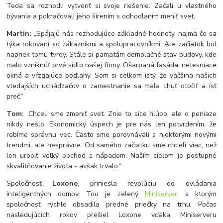
Teda sa rozhodli vytvoriť si svoje riešenie. Začali u vlastného
bývania a pokračovali jeho šírením s odhodlaním meniť svet.
Martin:
„Spájajú nás rozhodujúce základné hodnoty, najmä čo sa
týka rokovaní so zákazníkmi a spolupracovníkmi. Ale začiatok bol
napriek tomu tvrdý. Stále si pamätám demolačné stav budovy, kde
malo vzniknúť prvé sídlo našej firmy. Ošarpaná fasáda, netesniace
okná a vŕzgajúce podlahy. Som si celkom istý, že väčšina našich
vtedajších uchádzačov o zamestnanie sa mala chuť otočiť a ísť
preč.“
Tom
: „Chceli sme zmeniť svet. Znie to síce hlúpo, ale o peniaze
nikdy nešlo. Ekonomický úspech je pre nás len potvrdením, že
robíme správnu vec. Často sme porovnávali s niektorými novými
trendmi, ale nesprávne. Od samého začiatku sme chceli viac, než
len urobiť veľký obchod s nápadom. Naším cieľom je postupné
skvalitňovanie života - avšak trvalo.“
Spoločnosť
Loxone
, priniesla revolúciu do ovládania
inteligentných domov. Tou je zelený
Miniserver
, s ktorým
spoločnosť rýchlo obsadila predné priečky na trhu. Počas
nasledujúcich rokov prešiel Loxone vďaka Miniserveru