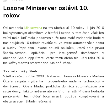
01
.
06
.
2020
Loxone Miniserver oslávil 10.
rokov
Od uvedenia
Miniserveru
na trh ubehlo už 10 rokov. 1. jún 2010
bol významným okamihom v histórii Loxone, v tom čase však len
veľmi málo ľudí malo podozrenie, že toto malé zariadenie bude v
nasledujúcich 10 rokoch revolúciou vo svete automatizácie domu
a budov. Popri tom Loxone spustil aplikáciu, ktorá bola prvou
špecializovanou aplikáciou pre inteligentné domácnosti v
obchode Apple App Store. Verte tomu alebo nie, už v roku 2010
nie každý vlastnil smartphone. Šialené, však?
Tak začal náš príbeh …
Všetko začalo v roku 2008 v Rakúsku. Thomasa Mosera a Martina
Öllera zaujala myšlienka inteligentného riadenia technológií v
domácnosti. Obaja hľadali praktickú domácu automatizáciu pre
svoje domy. Takéto riešenie ale na trhu nenašli. Pridaná hodnota
ponúkaných technológií bola mizivá, použitie komplikované a
obstarávacie náklady neúnosné.