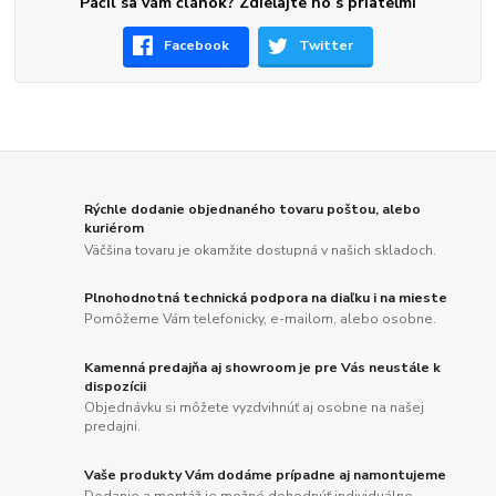
Páčil sa vám článok? Zdieľajte ho s priateľmi
Facebook
Twitter
Rýchle dodanie objednaného tovaru poštou, alebo
kuriérom
Väčšina tovaru je okamžite dostupná v našich skladoch.
Plnohodnotná technická podpora na diaľku i na mieste
Pomôžeme Vám telefonicky, e-mailom, alebo osobne.
Kamenná predajňa aj showroom je pre Vás neustále k
dispozícii
Objednávku si môžete vyzdvihnúť aj osobne na našej
predajni.
Vaše produkty Vám dodáme prípadne aj namontujeme