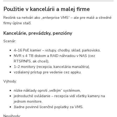
Použitie v kancelárii a malej firme
Reolink sa netvári ako „enterprise VMS“ – ale pre malé a stredné
firmy úplne stačí.
Kancelárie, prevádzky, penzióny
Scenár:
4–16 PoE kamier – vstupy, chodby, sklad, parkovisko,
NVR s 4 TB diskom a RAID náhradou v NAS (cez
RTSP/NFS, ak chceš),
1–2 monitory (recepcia, kancelária manažéra),
vzdialený prístup pre vedenie cez appku.
Výhody:
nízke náklady oproti „veľkým“ systémom,
jednoduché ovládanie – recepcia vidí všetky kamery na
jednom monitore,
žiadne povinné licenčné poplatky za VMS.
Nevýhody: