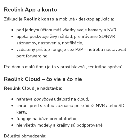
Reolink App a konto
Základ je
Reolink konto
a mobilná / desktop aplikácia:
pod jedným účtom máš všetky svoje kamery a NVR,
appka poskytuje živý náhľad, prehrávanie SD/NVR
záznamov, nastavenia, notifikácie,
vzdialený prístup funguje cez P2P – netreba nastavovať
port forwarding.
Pre dom a malú firmu je to v praxi hlavná „centrálna správa“.
Reolink Cloud – čo vie a čo nie
Reolink Cloud
je nadstavba:
nahráva
pohybové
udalosti na cloud,
chráni pred stratou záznamu pri krádeži NVR alebo SD
karty,
funguje na báze predplatného,
nie všetky modely a krajiny sú podporované.
Dôležité obmedzenia: