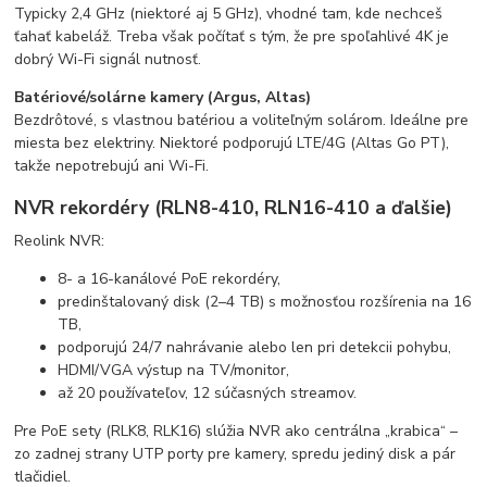
Typicky 2,4 GHz (niektoré aj 5 GHz), vhodné tam, kde nechceš
ťahať kabeláž. Treba však počítať s tým, že pre spoľahlivé 4K je
dobrý Wi-Fi signál nutnosť.
Batériové/solárne kamery (Argus, Altas)
Bezdrôtové, s vlastnou batériou a voliteľným solárom. Ideálne pre
miesta bez elektriny. Niektoré podporujú LTE/4G (Altas Go PT),
takže nepotrebujú ani Wi-Fi.
NVR rekordéry (RLN8-410, RLN16-410 a ďalšie)
Reolink NVR:
8- a 16-kanálové PoE rekordéry,
predinštalovaný disk (2–4 TB) s možnosťou rozšírenia na 16
TB,
podporujú 24/7 nahrávanie alebo len pri detekcii pohybu,
HDMI/VGA výstup na TV/monitor,
až 20 používateľov, 12 súčasných streamov.
Pre PoE sety (RLK8, RLK16) slúžia NVR ako centrálna „krabica“ –
zo zadnej strany UTP porty pre kamery, spredu jediný disk a pár
tlačidiel.