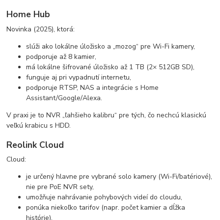
Home Hub
Novinka (2025), ktorá:
slúži ako lokálne úložisko a „mozog“ pre Wi-Fi kamery,
podporuje až 8 kamier,
má lokálne šifrované úložisko až 1 TB (2× 512GB SD),
funguje aj pri vypadnutí internetu,
podporuje RTSP, NAS a integrácie s Home
Assistant/Google/Alexa.
V praxi je to NVR „ľahšieho kalibru“ pre tých, čo nechcú klasickú
veľkú krabicu s HDD.
Reolink Cloud
Cloud:
je určený hlavne pre vybrané solo kamery (Wi-Fi/batériové),
nie pre PoE NVR sety,
umožňuje nahrávanie pohybových videí do cloudu,
ponúka niekoľko tarifov (napr. počet kamier a dĺžka
histórie),