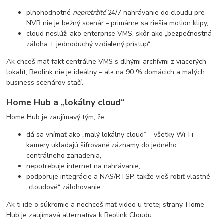
plnohodnotné
nepretržité
24/7 nahrávanie do cloudu pre
NVR nie je bežný scenár – primárne sa riešia motion klipy,
cloud neslúži ako enterprise VMS, skôr ako „bezpečnostná
záloha + jednoduchý vzdialený prístup“.
Ak chceš mať fakt centrálne VMS s dlhými archívmi z viacerých
lokalít, Reolink nie je ideálny – ale na 90 % domácich a malých
business scenárov stačí.
Home Hub a „lokálny cloud“
Home Hub je zaujímavý tým, že:
dá sa vnímať ako „malý lokálny cloud“ – všetky Wi-Fi
kamery ukladajú šifrované záznamy do jedného
centrálneho zariadenia,
nepotrebuje internet na nahrávanie,
podporuje integrácie a NAS/RTSP, takže vieš robiť vlastné
„cloudové“ zálohovanie.
Ak ti ide o súkromie a nechceš mať video u tretej strany, Home
Hub je zaujímavá alternatíva k Reolink Cloudu.