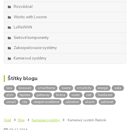
Rozvádzač
Works with Loxone
LoRaWAN
Sieťové komponenty
Zabezpečovacie systémy
Kamerové systémy
Štítky blogu
lora
lorawan
smarthome
loxone
smartcity
energie
voda
plyn
teplota
gateway
brána
router
sieť
hardware
smart
city
verejné osvetlenie
jablotron
alarm
jablonet
Úvod
Blog
Kamerové systémy
Kamerový systém Reolink