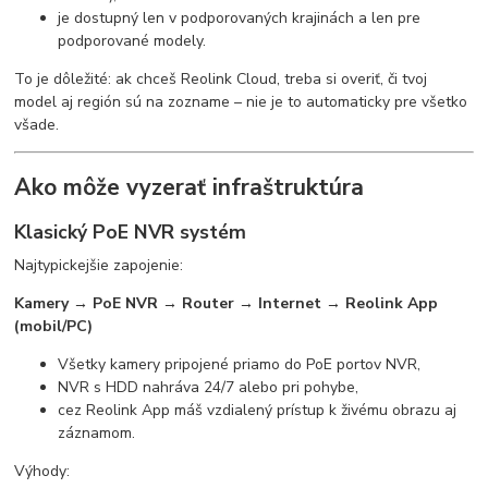
je dostupný len v podporovaných krajinách a len pre
podporované modely.
To je dôležité: ak chceš Reolink Cloud, treba si overiť, či tvoj
model aj región sú na zozname – nie je to automaticky pre všetko
všade.
Ako môže vyzerať infraštruktúra
Klasický PoE NVR systém
Najtypickejšie zapojenie:
Kamery → PoE NVR → Router → Internet → Reolink App
(mobil/PC)
Všetky kamery pripojené priamo do PoE portov NVR,
NVR s HDD nahráva 24/7 alebo pri pohybe,
cez Reolink App máš vzdialený prístup k živému obrazu aj
záznamom.
Výhody: