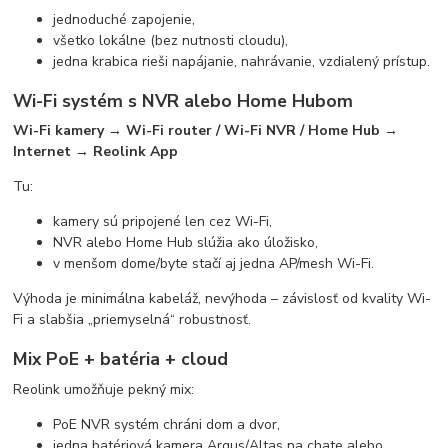
jednoduché zapojenie,
všetko lokálne (bez nutnosti cloudu),
jedna krabica rieši napájanie, nahrávanie, vzdialený prístup.
Wi-Fi systém s NVR alebo Home Hubom
Wi-Fi kamery → Wi-Fi router / Wi-Fi NVR / Home Hub →
Internet → Reolink App
Tu:
kamery sú pripojené len cez Wi-Fi,
NVR alebo Home Hub slúžia ako úložisko,
v menšom dome/byte stačí aj jedna AP/mesh Wi-Fi.
Výhoda je minimálna kabeláž, nevýhoda – závislosť od kvality Wi-
Fi a slabšia „priemyselná“ robustnosť.
Mix PoE + batéria + cloud
Reolink umožňuje pekný mix:
PoE NVR systém chráni dom a dvor,
jedna batériová kamera Argus/Altas na chate alebo