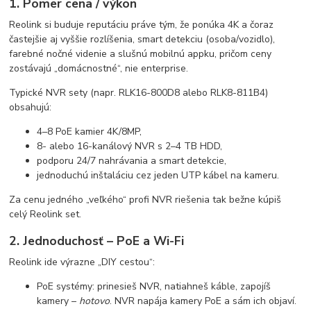
1. Pomer cena / výkon
Reolink si buduje reputáciu práve tým, že ponúka 4K a čoraz
častejšie aj vyššie rozlíšenia, smart detekciu (osoba/vozidlo),
farebné nočné videnie a slušnú mobilnú appku, pričom ceny
zostávajú „domácnostné“, nie enterprise.
Typické NVR sety (napr. RLK16-800D8 alebo RLK8-811B4)
obsahujú:
4–8 PoE kamier 4K/8MP,
8- alebo 16-kanálový NVR s 2–4 TB HDD,
podporu 24/7 nahrávania a smart detekcie,
jednoduchú inštaláciu cez jeden UTP kábel na kameru.
Za cenu jedného „veľkého“ profi NVR riešenia tak bežne kúpiš
celý Reolink set.
2. Jednoduchosť – PoE a Wi-Fi
Reolink ide výrazne „DIY cestou“:
PoE systémy: prinesieš NVR, natiahneš káble, zapojíš
kamery –
hotovo
. NVR napája kamery PoE a sám ich objaví.