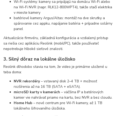
Wi-Fi systémy: kamery sa pripájajú na domácu Wi-Fi alebo
na Wi-Fi NVR (napr. RLK12-800WPT4), takže stačí elektrika
v mieste kamery
batériové kamery Argus/Altas: montáž na dve skrutky a
spárovanie cez appku, napájanie batéria + prípadne solárny
panel
Aktualizácie firmvéru, základná konfigurácia a vzdialený prístup
sa riešia cez aplikáciu Reolink (mobil/PC), takže používateľ
nepotrebuje hlboké sieťové znalosti.
3. Silný dôraz na lokálne úložisko
Reolink dlhodobo stavia na tom, že video je primárne uložené u
teba doma:
NVR rekordéry
– vstavaný disk 2–4 TB + možnosť
rozšírenia až na 16 TB (SATA + eSATA).
microSD karty v kamerách
– väčšina IP a batériových
kamier vie nahrávať priamo na kartu, bez NVR a bez cloudu.
Home Hub
– nové centrum pre Wi-Fi kamery, až 1 TB
lokálneho šifrovaného úložiska.