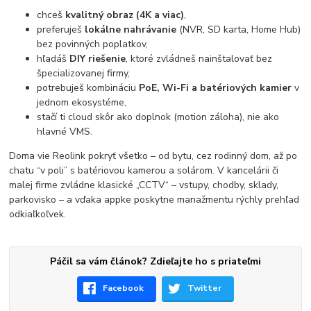
chceš
kvalitný obraz (4K a viac)
,
preferuješ
lokálne nahrávanie
(NVR, SD karta, Home Hub)
bez povinných poplatkov,
hľadáš
DIY riešenie
, ktoré zvládneš nainštalovať bez
špecializovanej firmy,
potrebuješ kombináciu
PoE, Wi-Fi a batériových kamier
v
jednom ekosystéme,
stačí ti cloud skôr ako doplnok (motion záloha), nie ako
hlavné VMS.
Doma vie Reolink pokryť všetko – od bytu, cez rodinný dom, až po
chatu “v poli” s batériovou kamerou a solárom. V kancelárii či
malej firme zvládne klasické „CCTV“ – vstupy, chodby, sklady,
parkovisko – a vďaka appke poskytne manažmentu rýchly prehľad
odkiaľkoľvek.
Páčil sa vám článok? Zdieľajte ho s priateľmi
Facebook
Twitter