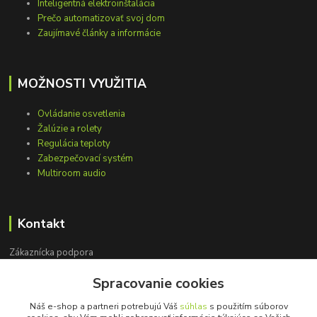
Inteligentná elektroinštalácia
Prečo automatizovať svoj dom
Zaujímavé články a informácie
MOŽNOSTI VYUŽITIA
Ovládanie osvetlenia
Žalúzie a rolety
Regulácia teploty
Zabezpečovací systém
Multiroom audio
Kontakt
Zákaznícka podpora
+421 948 751 843
Spracovanie cookies
(Po-Pia, 9-15 hod.)
Náš e-shop a partneri potrebujú Váš
súhlas
s použitím súborov
info@loxprofi.sk