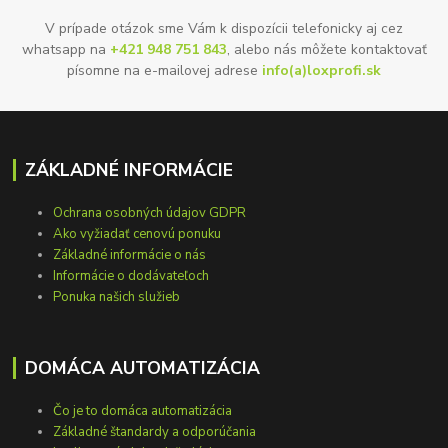
V prípade otázok sme Vám k dispozícii telefonicky aj cez
whatsapp na
+421 948 751 843
, alebo nás môžete kontaktovať
písomne na e-mailovej adrese
info(a)loxprofi.sk
ZÁKLADNÉ INFORMÁCIE
Ochrana osobných údajov GDPR
Ako vyžiadať cenovú ponuku
Základné informácie o nás
Informácie o dodávateľoch
Ponuka našich služieb
DOMÁCA AUTOMATIZÁCIA
Čo je to domáca automatizácia
Základné štandardy a odporúčania