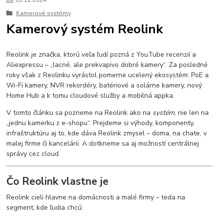
03
.
12
.
2024
Kamerové systémy
Kamerový systém Reolink
Reolink je značka, ktorú veľa ľudí pozná z YouTube recenzií a
Aliexpressu – „lacné, ale prekvapivo dobré kamery“. Za posledné
roky však z Reolinku vyrástol pomerne ucelený ekosystém: PoE a
Wi-Fi kamery, NVR rekordéry, batériové a solárne kamery, nový
Home Hub a k tomu cloudové služby a mobilná appka.
V tomto článku sa pozrieme na Reolink ako na
systém
, nie len na
„jednu kamerku z e-shopu“. Prejdeme si výhody, komponenty,
infraštruktúru aj to, kde dáva Reolink zmysel – doma, na chate, v
malej firme či kancelárii. A dotkneme sa aj možností centrálnej
správy cez cloud.
Čo Reolink vlastne je
Reolink cieli hlavne na domácnosti a malé firmy – teda na
segment, kde ľudia chcú: