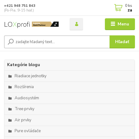
0
ks
+421 948 751 843
za
(Po-Pia, 9-15 hod.)
Menu
Hľadať
Kategórie blogu
Riadiace jednotky
Rozšírenia
Audiosystém
Tree prvky
Air prvky
Pure ovládače