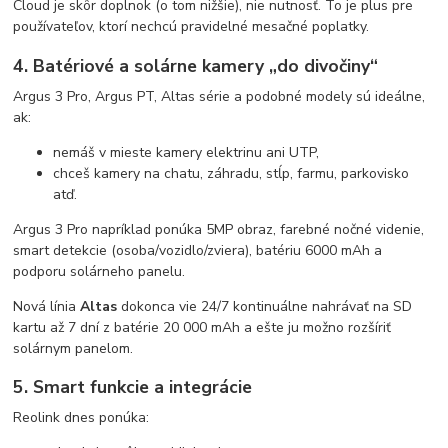
Cloud je skôr doplnok (o tom nižšie), nie nutnosť. To je plus pre
používateľov, ktorí nechcú pravidelné mesačné poplatky.
4. Batériové a solárne kamery „do divočiny“
Argus 3 Pro, Argus PT, Altas série a podobné modely sú ideálne,
ak:
nemáš v mieste kamery elektrinu ani UTP,
chceš kamery na chatu, záhradu, stĺp, farmu, parkovisko
atď.
Argus 3 Pro napríklad ponúka 5MP obraz, farebné nočné videnie,
smart detekcie (osoba/vozidlo/zviera), batériu 6000 mAh a
podporu solárneho panelu.
Nová línia
Altas
dokonca vie 24/7 kontinuálne nahrávať na SD
kartu až 7 dní z batérie 20 000 mAh a ešte ju možno rozšíriť
solárnym panelom.
5. Smart funkcie a integrácie
Reolink dnes ponúka: