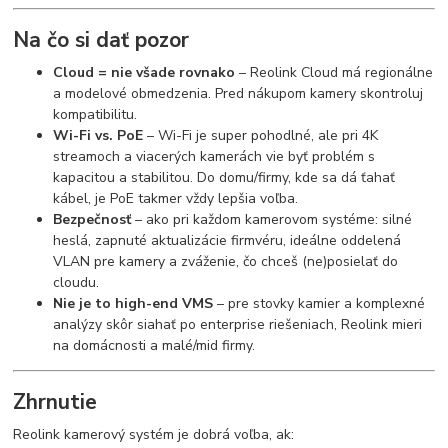
Na čo si dať pozor
Cloud = nie všade rovnako
– Reolink Cloud má regionálne
a modelové obmedzenia. Pred nákupom kamery skontroluj
kompatibilitu.
Wi-Fi vs. PoE
– Wi-Fi je super pohodlné, ale pri 4K
streamoch a viacerých kamerách vie byť problém s
kapacitou a stabilitou. Do domu/firmy, kde sa dá ťahať
kábel, je PoE takmer vždy lepšia voľba.
Bezpečnosť
– ako pri každom kamerovom systéme: silné
heslá, zapnuté aktualizácie firmvéru, ideálne oddelená
VLAN pre kamery a zváženie, čo chceš (ne)posielať do
cloudu.
Nie je to high-end VMS
– pre stovky kamier a komplexné
analýzy skôr siahať po enterprise riešeniach, Reolink mieri
na domácnosti a malé/mid firmy.
Zhrnutie
Reolink kamerový systém je dobrá voľba, ak: