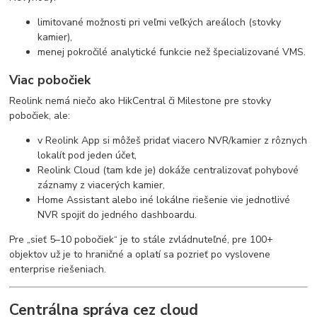
limitované možnosti pri veľmi veľkých areáloch (stovky
kamier),
menej pokročilé analytické funkcie než špecializované VMS.
Viac pobočiek
Reolink nemá niečo ako HikCentral či Milestone pre stovky
pobočiek, ale:
v Reolink App si môžeš pridať viacero NVR/kamier z rôznych
lokalít pod jeden účet,
Reolink Cloud (tam kde je) dokáže centralizovať pohybové
záznamy z viacerých kamier,
Home Assistant alebo iné lokálne riešenie vie jednotlivé
NVR spojiť do jedného dashboardu.
Pre „sieť 5–10 pobočiek“ je to stále zvládnuteľné, pre 100+
objektov už je to hraničné a oplatí sa pozrieť po vyslovene
enterprise riešeniach.
Centrálna správa cez cloud