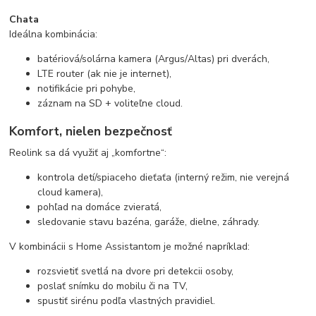
Chata
Ideálna kombinácia:
batériová/solárna kamera (Argus/Altas) pri dverách,
LTE router (ak nie je internet),
notifikácie pri pohybe,
záznam na SD + voliteľne cloud.
Komfort, nielen bezpečnosť
Reolink sa dá využiť aj „komfortne“:
kontrola detí/spiaceho dieťaťa (interný režim, nie verejná
cloud kamera),
pohľad na domáce zvieratá,
sledovanie stavu bazéna, garáže, dielne, záhrady.
V kombinácii s Home Assistantom je možné napríklad:
rozsvietiť svetlá na dvore pri detekcii osoby,
poslať snímku do mobilu či na TV,
spustiť sirénu podľa vlastných pravidiel.