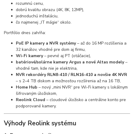
rozumnú cenu,
dobrú kvalitu obrazu (4K, 8K, 12MP),
jednoduchú inštaláciu,
čo najmenej „IT mágie“ okolo.
Portfólio dnes zahŕňa:
PoE IP kamery a NVR systémy
– až do 16 MP rozlíšenia a
32 kanálov, vhodné pre dom aj firmu,
Wi-Fi kamery
– pevné aj PT (otáčacie),
batériové/solárne kamery Argus a nové Altas modely
–
vhodné tam, kde nie je elektrina,
NVR rekordéry RLN8-410 / RLN16-410 a novšie 4K NVR
– s 2–4 TB diskom a možnosťou rozšírenia až na 16 TB,
Home Hub
– nový „mini NVR“ pre Wi-Fi kamery s lokálnym
šifrovaným úložiskom,
Reolink Cloud
– cloudové úložisko a centrálne konto pre
podporované kamery.
Výhody Reolink systému