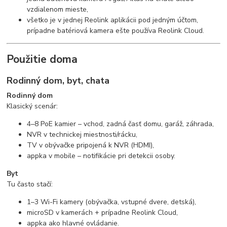
vzdialenom mieste,
všetko je v jednej Reolink aplikácii pod jedným účtom,
prípadne batériová kamera ešte používa Reolink Cloud.
Použitie doma
Rodinný dom, byt, chata
Rodinný dom
Klasický scenár:
4–8 PoE kamier – vchod, zadná časť domu, garáž, záhrada,
NVR v technickej miestnosti/rácku,
TV v obývačke pripojená k NVR (HDMI),
appka v mobile – notifikácie pri detekcii osoby.
Byt
Tu často stačí:
1–3 Wi-Fi kamery (obývačka, vstupné dvere, detská),
microSD v kamerách + prípadne Reolink Cloud,
appka ako hlavné ovládanie.