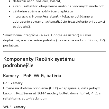
detekciu osôb, vozidiel, zvierat,
sirénu, reflektor, obojsmerné audio na vybraných modeloch,
základné scény a notifikácie v aplikácii,
integráciu s
Home Assistant
– lokálne ovládanie a
zobrazenie streamu, automatizácie (rozsvietenie pri detekcii
osoby atď.).
Smart home integrácie (Alexa, Google Assistant) sú skôr
doplnkové, ale pre bežné potreby (zobrazenie na Echo Show, TV)
postačujú.
Komponenty Reolink systému
podrobnejšie
Kamery – PoE, Wi-Fi, batéria
PoE kamery
Určené na drôtové pripojenie (UTP) – napájanie aj dáta jedným
káblom. Rozlíšenia až 16MP, modely bullet, dome, turret, PTZ, s
reflektormi, auto-trackingom
Wi-Fi kamery