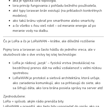
aká je typická lora topológia,
lora princíp fungovania z pohľadu bežného používateľa,
aké typy lorawan brán existujú (na príkladoch konkrétnych
modelov),
ako takú bránu vybrať pre smarthome alebo smartcity,
a čo všetko s ňou vieš robiť – od meranie energie až po
meranie vody na diaľku.
Čo je LoRa a čo je LoRaWAN – krátke, ale dôležité rozlíšenie
Pojmy lora a lorawan sa často hádžu do jedného vreca, ale v
skutočnosti ide o dve vrstvy tej istej technológie:
LoRa je rádiový „jazyk“ – fyzická vrstva (modulácia) na
bezdrôtový prenos dát na veľkú vzdialenosť s veľmi nízkou
spotrebou.
LoRaWAN je protokol a sieťová architektúra, ktorá určuje,
ako zariadenia komunikujú, ako sa prihlasujú do siete, ako
sa šifrujú dáta, ako lora brána posiela správy na server atď.
Zjednodušene:
LoRa = spôsob, akým rádio prenáša bity.
LoRaWAN = pravidlá, ako tieto bity usporiadať do správ, ako sa