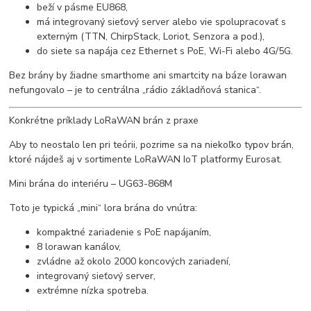
beží v pásme EU868,
má integrovaný sieťový server alebo vie spolupracovať s
externým (TTN, ChirpStack, Loriot, Senzora a pod.),
do siete sa napája cez Ethernet s PoE, Wi-Fi alebo 4G/5G.
Bez brány by žiadne smarthome ani smartcity na báze lorawan
nefungovalo – je to centrálna „rádio základňová stanica“.
Konkrétne príklady LoRaWAN brán z praxe
Aby to neostalo len pri teórii, pozrime sa na niekoľko typov brán,
ktoré nájdeš aj v sortimente LoRaWAN IoT platformy Eurosat.
Mini brána do interiéru – UG63-868M
Toto je typická „mini“ lora brána do vnútra:
kompaktné zariadenie s PoE napájaním,
8 lorawan kanálov,
zvládne až okolo 2000 koncových zariadení,
integrovaný sieťový server,
extrémne nízka spotreba.