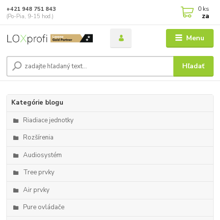
0
ks
+421 948 751 843
za
(Po-Pia, 9-15 hod.)
Menu
Hľadať
Kategórie blogu
Riadiace jednotky
Rozšírenia
Audiosystém
Tree prvky
Air prvky
Pure ovládače