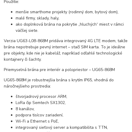
Použitie:
menšie smarthome projekty (rodinný dom, bytový dom),
malé firmy, sklady, haly,
ako doplnková brána na pokrytie „hluchých“ miest v rámci
väčšej siete.
Verzia UG63-L08-868M pridáva integrovaný 4G LTE modem, takže
brána nepotrebuje pevný internet – stačí SIM karta. To je ideálne
pre objekty, kde nie je kabeláž, napríklad odľahlé technologické
kontajnery či šachty.
Priemyselná brána pre interiér a polopriestor – UG65-868M
UG65-868M je robustnejšia brána s krytím IP65, vhodná do
náročnejšieho prostredia:
štvorjadrový procesor ARM,
LoRa čip Semtech SX1302,
8 kanálov,
podpora tisícov zariadení,
Wi-Fi a Ethernet s PoE,
integrovaný sieťový server a kompatibilita s TTN,