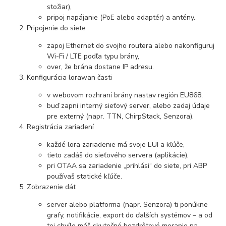
stožiar),
pripoj napájanie (PoE alebo adaptér) a antény.
Pripojenie do siete
zapoj Ethernet do svojho routera alebo nakonfiguruj
Wi-Fi / LTE podľa typu brány,
over, že brána dostane IP adresu.
Konfigurácia lorawan časti
v webovom rozhraní brány nastav región EU868,
buď zapni interný sieťový server, alebo zadaj údaje
pre externý (napr. TTN, ChirpStack, Senzora).
Registrácia zariadení
každé lora zariadenie má svoje EUI a kľúče,
tieto zadáš do sieťového servera (aplikácie),
pri OTAA sa zariadenie „prihlási“ do siete, pri ABP
používaš statické kľúče.
Zobrazenie dát
server alebo platforma (napr. Senzora) ti ponúkne
grafy, notifikácie, export do ďalších systémov – a od
tej chvíle máš skutočné bezdrôtové meranie na