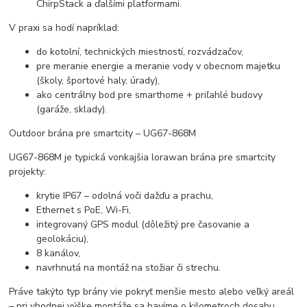
ChirpStack a ďalšími platformami.
V praxi sa hodí napríklad:
do kotolní, technických miestností, rozvádzačov,
pre meranie energie a meranie vody v obecnom majetku
(školy, športové haly, úrady),
ako centrálny bod pre smarthome + priľahlé budovy
(garáže, sklady).
Outdoor brána pre smartcity – UG67-868M
UG67-868M je typická vonkajšia lorawan brána pre smartcity
projekty:
krytie IP67 – odolná voči dažďu a prachu,
Ethernet s PoE, Wi-Fi,
integrovaný GPS modul (dôležitý pre časovanie a
geolokáciu),
8 kanálov,
navrhnutá na montáž na stožiar či strechu.
Práve takýto typ brány vie pokryť menšie mesto alebo veľký areál
– pri vhodnej výške montáže sa bavíme o kilometroch dosahu.