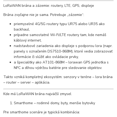
LoRaWAN brána a zázemie: routery, LTE, GPS, displeje
Brána zvyčajne nie je sama. Potrebuje „zázemie“:
priemyselné 4G/5G routery typu UR75 alebo UR35 ako
backhaul,
prípadne samostatné Wi-Fi/LTE routery tam, kde nemáš
káblový internet,
nadstavbové zariadenia ako displeje s podporou lora (napr.
panely s označením DS7510-868M), ktoré vedia zobrazovať
informácie či slúžiť ako ovládacie prvky,
a špecialitky ako AT101-868M – lorawan GPS jednotka s
NFC a dlhou výdržou batérie pre sledovanie objektov.
Takto vzniká kompletný ekosystém: senzory v teréne – lora brána
– router – server – aplikácia.
Kde má LoRaWAN brána najväčší zmysel
Smarthome – rodinné domy, byty, menšie bytovky
Pre smarthome scenáre je typická kombinácia: