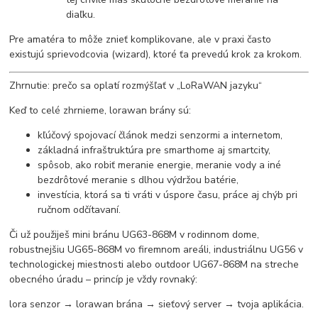
diaľku.
Pre amatéra to môže znieť komplikovane, ale v praxi často
existujú sprievodcovia (wizard), ktoré ťa prevedú krok za krokom.
Zhrnutie: prečo sa oplatí rozmýšľať v „LoRaWAN jazyku“
Keď to celé zhrnieme, lorawan brány sú:
kľúčový spojovací článok medzi senzormi a internetom,
základná infraštruktúra pre smarthome aj smartcity,
spôsob, ako robiť meranie energie, meranie vody a iné
bezdrôtové meranie s dlhou výdržou batérie,
investícia, ktorá sa ti vráti v úspore času, práce aj chýb pri
ručnom odčítavaní.
Či už použiješ mini bránu UG63-868M v rodinnom dome,
robustnejšiu UG65-868M vo firemnom areáli, industriálnu UG56 v
technologickej miestnosti alebo outdoor UG67-868M na streche
obecného úradu – princíp je vždy rovnaký:
lora senzor → lorawan brána → sieťový server → tvoja aplikácia.