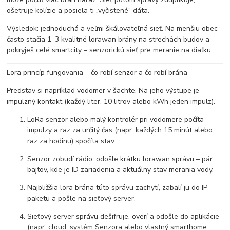
ošetruje kolízie a posiela ti „vyčistené“ dáta.
Výsledok: jednoduchá a veľmi škálovateľná sieť. Na menšiu obec
často stačia 1–3 kvalitné lorawan brány na strechách budov a
pokryješ celé smartcity – senzorickú sieť pre meranie na diaľku.
Lora princíp fungovania – čo robí senzor a čo robí brána
Predstav si napríklad vodomer v šachte. Na jeho výstupe je
impulzný kontakt (každý liter, 10 litrov alebo kWh jeden impulz).
LoRa senzor alebo malý kontrolér pri vodomere počíta
impulzy a raz za určitý čas (napr. každých 15 minút alebo
raz za hodinu) spočíta stav.
Senzor zobudí rádio, odošle krátku lorawan správu – pár
bajtov, kde je ID zariadenia a aktuálny stav merania vody.
Najbližšia lora brána túto správu zachytí, zabalí ju do IP
paketu a pošle na sieťový server.
Sieťový server správu dešifruje, overí a odošle do aplikácie
(napr. cloud, systém Senzora alebo vlastný smarthome