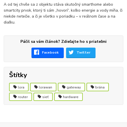
A od tej chvíle sa z objektu stáva skutočný smarthome alebo
smartcity prvok, ktorý ti sám „hovorí“, koľko energie a vody míňa, či
niekde netečie, a či je všetko v poriadku – v reálnom čase a na
diaľku.
Páčil sa vám článok? Zdieľajte ho s priateľmi
Facebook
Twitter
Štítky
lora
lorawan
gateway
brána
router
sieť
hardware