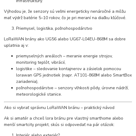
infraštruktúry.
Výhodou je, že senzory sú veľmi energeticky nenáročné a môžu
mať výdrž batérie 5–10 rokov, čo je pri meraní na diaľku kľúčové.
Priemysel, logistika, poľnohospodárstvo
LoRaWAN brány ako UG56 alebo UG67-L04EU-868M sa dobre
uplatnia aj v:
priemyselných areáloch – meranie energie strojov,
monitoring teplôt, vibrácií,
logistike – sledovanie kontajnerov a zásielok pomocou
lorawan GPS jednotiek (napr. AT101-868M alebo SmartBox
zariadenia),
poľnohospodárstve – senzory vlhkosti pôdy, úrovne nádrží,
meteorologické stanice.
Ako si vybrať správnu LoRaWAN bránu – praktický návod
Ak si amatér a chceš lora bránu pre vlastný smarthome alebo
menší smartcity projekt, skús si odpovedať na pár otázok:
Interiér alebo exteriér?