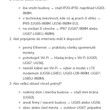
iba vnútri budovy → stačí IP20–IP30, napríklad UG63-
868M,
v technickej miestnosti, kde sú aj prach či vlhko →
IP65 (UG65-868M, UG56-868M-EU),
na stožiari či streche → IP67 (UG67-868M alebo
UG67-L04EU-868M).
Aké pripojenie do internetu máš k dispozícii?
pevný Ethernet → prakticky všetky spomenuté
modely,
potrebuješ Wi-Fi → hľadaj brány s Wi-Fi (UG65,
UG67, UG56),
nemáš kábel ani Wi-Fi → vyber si model s LTE
modemom (UG56-L04EU, UG63-L08-868M, UG67-
L04EU-868M).
Ako veľkú oblasť chceš pokryť?
rodinný dom / menšia budova → stačí mini brána
(UG63),
areál firmy / viaceré budovy → UG65 alebo UG56,
obec alebo časť mesta → outdoor UG67, prípadne