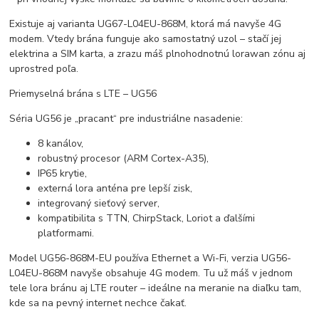
Existuje aj varianta UG67-L04EU-868M, ktorá má navyše 4G
modem. Vtedy brána funguje ako samostatný uzol – stačí jej
elektrina a SIM karta, a zrazu máš plnohodnotnú lorawan zónu aj
uprostred poľa.
Priemyselná brána s LTE – UG56
Séria UG56 je „pracant“ pre industriálne nasadenie:
8 kanálov,
robustný procesor (ARM Cortex-A35),
IP65 krytie,
externá lora anténa pre lepší zisk,
integrovaný sieťový server,
kompatibilita s TTN, ChirpStack, Loriot a ďalšími
platformami.
Model UG56-868M-EU používa Ethernet a Wi-Fi, verzia UG56-
L04EU-868M navyše obsahuje 4G modem. Tu už máš v jednom
tele lora bránu aj LTE router – ideálne na meranie na diaľku tam,
kde sa na pevný internet nechce čakať.