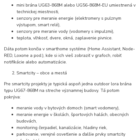
mini brána UG63-868M alebo UG56-868M-EU umiestnená v
technickej miestnosti,
senzory pre meranie energie (elektromery s pulznym
výstupom, smart relé),
senzory pre meranie vody (vodomery s impulzmi),
teplota, vlhkosť, dvere, okná, zaplavenie pivnice.
Dáta potom končia v smarthome systéme (Home Assistant, Node-
RED, Loxone a pod.), kde si ich vieš zobraziť v grafoch, robiť
notifikácie alebo automatizácie.
Smartcity – obce a mestá
Pre smartcity projekty je typická aspoň jedna outdoor lora brána
typu UG67-868M na streche významnej budovy. Tá potom
pokrýva:
meranie vody v bytových domoch (smart vodomery),
meranie energie v školách, športových halách, obecných
budovách,
monitoring čerpadiel, kanalizácie, hladiny riek,
parkovanie, verejné osvetlenie a ďalšie prvky smartcity