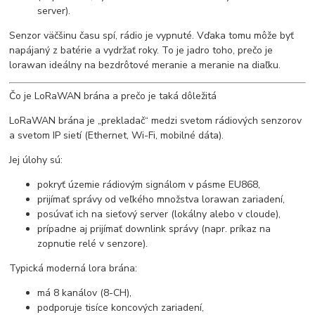
server).
Senzor väčšinu času spí, rádio je vypnuté. Vďaka tomu môže byť
napájaný z batérie a vydržať roky. To je jadro toho, prečo je
lorawan ideálny na bezdrôtové meranie a meranie na diaľku.
Čo je LoRaWAN brána a prečo je taká dôležitá
LoRaWAN brána je „prekladač“ medzi svetom rádiových senzorov
a svetom IP sietí (Ethernet, Wi-Fi, mobilné dáta).
Jej úlohy sú:
pokryť územie rádiovým signálom v pásme EU868,
prijímať správy od veľkého množstva lorawan zariadení,
posúvať ich na sieťový server (lokálny alebo v cloude),
prípadne aj prijímať downlink správy (napr. príkaz na
zopnutie relé v senzore).
Typická moderná lora brána:
má 8 kanálov (8-CH),
podporuje tisíce koncových zariadení,