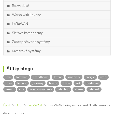
Rozvádzač
Works with Loxone
LoRaWAN
Sieťové komponenty
Zabezpečovacie systémy
Kamerové systémy
Štítky blogu
lora
lorawan
smarthome
loxone
smartcity
energie
voda
plyn
teplota
gateway
brána
router
sieť
hardware
smart
city
verejné osvetlenie
jablotron
alarm
jablonet
Úvod
Blog
LoRaWAN
LoRaWAN brány – srdce bezdrôtového merania