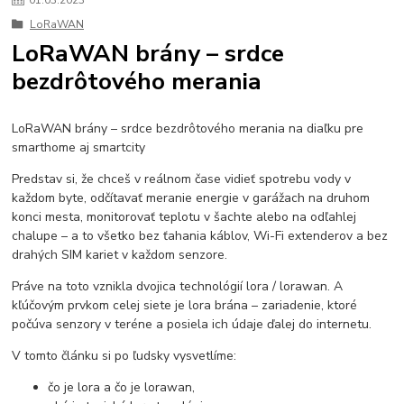
01
.
03
.
2023
LoRaWAN
LoRaWAN brány – srdce
bezdrôtového merania
LoRaWAN brány – srdce bezdrôtového merania na diaľku pre
smarthome aj smartcity
Predstav si, že chceš v reálnom čase vidieť spotrebu vody v
každom byte, odčítavať meranie energie v garážach na druhom
konci mesta, monitorovať teplotu v šachte alebo na odľahlej
chalupe – a to všetko bez ťahania káblov, Wi-Fi extenderov a bez
drahých SIM kariet v každom senzore.
Práve na toto vznikla dvojica technológií lora / lorawan. A
kľúčovým prvkom celej siete je lora brána – zariadenie, ktoré
počúva senzory v teréne a posiela ich údaje ďalej do internetu.
V tomto článku si po ľudsky vysvetlíme:
čo je lora a čo je lorawan,