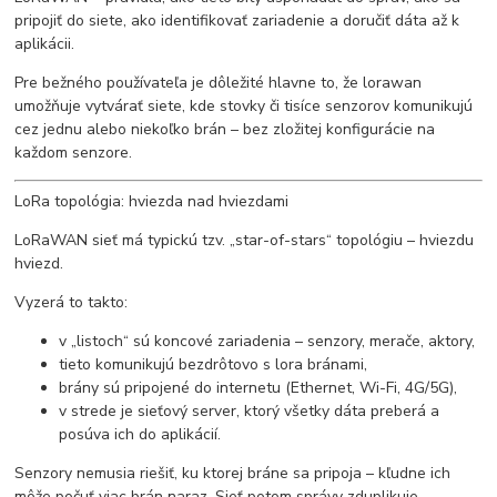
pripojiť do siete, ako identifikovať zariadenie a doručiť dáta až k
aplikácii.
Pre bežného používateľa je dôležité hlavne to, že lorawan
umožňuje vytvárať siete, kde stovky či tisíce senzorov komunikujú
cez jednu alebo niekoľko brán – bez zložitej konfigurácie na
každom senzore.
LoRa topológia: hviezda nad hviezdami
LoRaWAN sieť má typickú tzv. „star-of-stars“ topológiu – hviezdu
hviezd.
Vyzerá to takto:
v „listoch“ sú koncové zariadenia – senzory, merače, aktory,
tieto komunikujú bezdrôtovo s lora bránami,
brány sú pripojené do internetu (Ethernet, Wi-Fi, 4G/5G),
v strede je sieťový server, ktorý všetky dáta preberá a
posúva ich do aplikácií.
Senzory nemusia riešiť, ku ktorej bráne sa pripoja – kľudne ich
môže počuť viac brán naraz. Sieť potom správy zduplikuje,