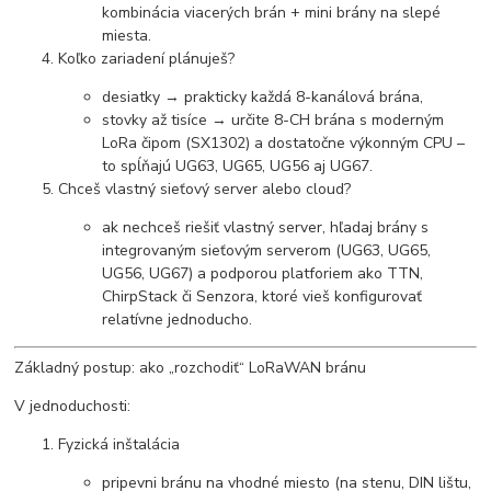
kombinácia viacerých brán + mini brány na slepé
miesta.
Koľko zariadení plánuješ?
desiatky → prakticky každá 8-kanálová brána,
stovky až tisíce → určite 8-CH brána s moderným
LoRa čipom (SX1302) a dostatočne výkonným CPU –
to spĺňajú UG63, UG65, UG56 aj UG67.
Chceš vlastný sieťový server alebo cloud?
ak nechceš riešiť vlastný server, hľadaj brány s
integrovaným sieťovým serverom (UG63, UG65,
UG56, UG67) a podporou platforiem ako TTN,
ChirpStack či Senzora, ktoré vieš konfigurovať
relatívne jednoducho.
Základný postup: ako „rozchodiť“ LoRaWAN bránu
V jednoduchosti:
Fyzická inštalácia
pripevni bránu na vhodné miesto (na stenu, DIN lištu,