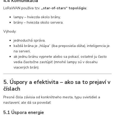
4.4 Komunikácia
LoRaWAN používa tzv.
„star-of-stars“ topológiu
:
lampy – hviezda okolo brány,
brány – hviezda okolo servera.
Výhody:
jednoduchá správa,
každá brána je „hlúpa“ (iba preposiela dáta), inteligencia je
na serveri,
ak jednu bránu vypnete alebo sa pokazí, ostatné ju často
vedia čiastočne zastúpiť (mnohé lampy sú v dosahu
viacerých brán).
5. Úspory a efektivita – ako sa to prejaví v
číslach
Presné čísla závisia od konkrétneho mesta, typu svietidiel a
nastavení, ale dá sa povedať:
5.1 Úspora energie