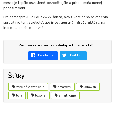
mesto je lepšie osvetlené, bezpečnejšie a pritom míňa menej
peňazí z daní.
Pre samosprávu je LoRaWAN šanca, ako z verejného osvetlenia
spraviť nie len „svietidlo“, ale
inteligentnú infraštruktúru
, na
ktorej sa dá ďalej stavať.
Páčil sa vám článok? Zdieľajte ho s priateľmi
Facebook
Twitter
Štítky
verejné osvetlenie
smartcity
lorawan
lora
loxone
smarthome