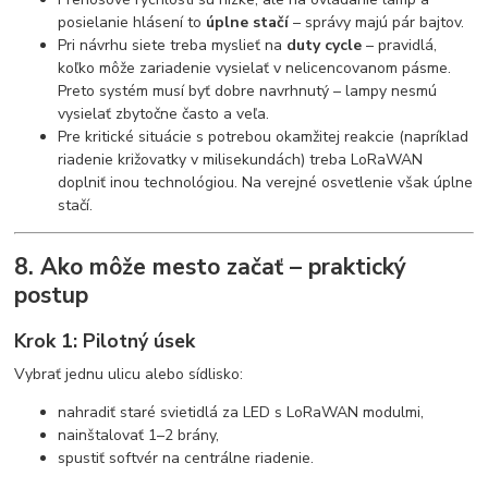
posielanie hlásení to
úplne stačí
– správy majú pár bajtov.
Pri návrhu siete treba myslieť na
duty cycle
– pravidlá,
koľko môže zariadenie vysielať v nelicencovanom pásme.
Preto systém musí byť dobre navrhnutý – lampy nesmú
vysielať zbytočne často a veľa.
Pre kritické situácie s potrebou okamžitej reakcie (napríklad
riadenie križovatky v milisekundách) treba LoRaWAN
doplniť inou technológiou. Na verejné osvetlenie však úplne
stačí.
8. Ako môže mesto začať – praktický
postup
Krok 1: Pilotný úsek
Vybrať jednu ulicu alebo sídlisko:
nahradiť staré svietidlá za LED s LoRaWAN modulmi,
nainštalovať 1–2 brány,
spustiť softvér na centrálne riadenie.