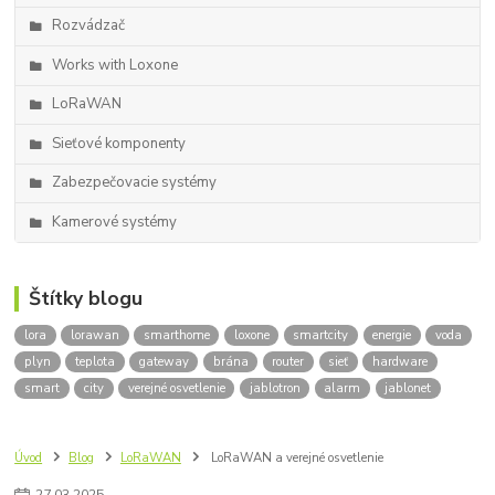
Rozvádzač
Works with Loxone
LoRaWAN
Sieťové komponenty
Zabezpečovacie systémy
Kamerové systémy
Štítky blogu
lora
lorawan
smarthome
loxone
smartcity
energie
voda
plyn
teplota
gateway
brána
router
sieť
hardware
smart
city
verejné osvetlenie
jablotron
alarm
jablonet
Úvod
Blog
LoRaWAN
LoRaWAN a verejné osvetlenie