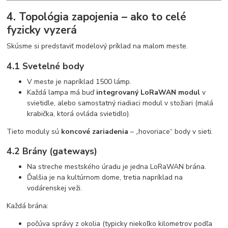
4. Topológia zapojenia – ako to celé
fyzicky vyzerá
Skúsme si predstaviť modelový príklad na malom meste.
4.1 Svetelné body
V meste je napríklad 1500 lámp.
Každá lampa má buď
integrovaný LoRaWAN modul
v
svietidle, alebo samostatný riadiaci modul v stožiari (malá
krabička, ktorá ovláda svietidlo).
Tieto moduly sú
koncové zariadenia
– „hovoriace“ body v sieti.
4.2 Brány (gateways)
Na streche mestského úradu je jedna LoRaWAN brána.
Ďalšia je na kultúrnom dome, tretia napríklad na
vodárenskej veži.
Každá brána:
počúva správy z okolia (typicky niekoľko kilometrov podľa