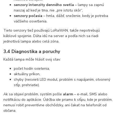
senzory intenzity denného svetla
– lampy sa zapnú
naozaj až keď je tma, nie „pre istotu skôr“,
senzory počasia
– hmla, dážď, sneženie, kedy je potreba
väčšieho osvetlenia.
Tieto senzory tiež používajú LoRaWAN, takže nepotrebujú
káblové spojenie. Dáta idú na server a podľa nich sa riadi
jednotlivá lampa alebo celá zóna.
3.4 Diagnostika a poruchy
Každá lampa môže hlásiť svoj stav:
počet hodín svietenia,
aktuálny príkon,
chyby (nesvieti LED modul, problém s napájaním, otvorený
stĺp, prehriatie).
Ak sa objaví problém, systém pošle
alarm
– e-mail, SMS alebo
notifikáciu do aplikácie. Údržba ide priamo k stĺpu, kde je problém,
nemusí robiť preventívne obchôdzky, ani čakať na telefonát od
občana.