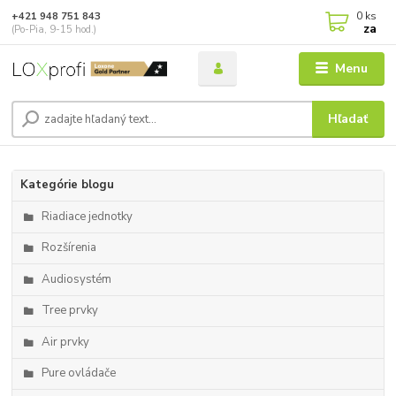
0
ks
+421 948 751 843
za
(Po-Pia, 9-15 hod.)
Menu
Hľadať
Kategórie blogu
Riadiace jednotky
Rozšírenia
Audiosystém
Tree prvky
Air prvky
Pure ovládače