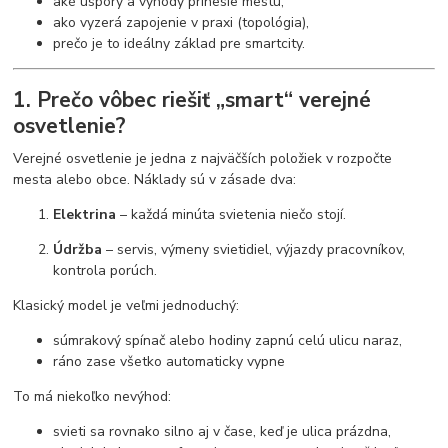
aké úspory a výhody prinesie mestu,
ako vyzerá zapojenie v praxi (topológia),
prečo je to ideálny základ pre smartcity.
1. Prečo vôbec riešiť „smart“ verejné
osvetlenie?
Verejné osvetlenie je jedna z najväčších položiek v rozpočte
mesta alebo obce. Náklady sú v zásade dva:
Elektrina
– každá minúta svietenia niečo stojí.
Údržba
– servis, výmeny svietidiel, výjazdy pracovníkov,
kontrola porúch.
Klasický model je veľmi jednoduchý:
súmrakový spínač alebo hodiny zapnú celú ulicu naraz,
ráno zase všetko automaticky vypne
To má niekoľko nevýhod:
svieti sa rovnako silno aj v čase, keď je ulica prázdna,