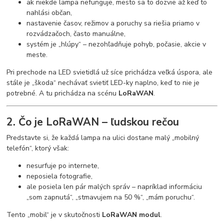
ak niekde lampa nefunguje, mesto sa to dozvie až keď to
nahlási občan,
nastavenie časov, režimov a poruchy sa riešia priamo v
rozvádzačoch, často manuálne,
systém je „hlúpy“ – nezohľadňuje pohyb, počasie, akcie v
meste.
Pri prechode na LED svietidlá už síce prichádza veľká úspora, ale
stále je „škoda“ nechávať svietiť LED-ky naplno, keď to nie je
potrebné. A tu prichádza na scénu
LoRaWAN
.
2. Čo je LoRaWAN – ľudskou rečou
Predstavte si, že každá lampa na ulici dostane malý „mobilný
telefón“, ktorý však:
nesurfuje po internete,
neposiela fotografie,
ale posiela len pár malých správ – napríklad informáciu
„som zapnutá“, „stmavujem na 50 %“, „mám poruchu“.
Tento „mobil“ je v skutočnosti
LoRaWAN modul
.