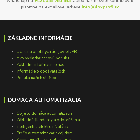
whatsapp na
+421 948 751 843
, alebo nás môžete kontaktovať
písomne na e-mailovej adrese
info(a)loxprofi.sk
ZÁKLADNÉ INFORMÁCIE
Ochrana osobných údajov GDPR
Ako vyžiadať cenovú ponuku
Základné informácie o nás
Informácie o dodávateľoch
Ponuka našich služieb
DOMÁCA AUTOMATIZÁCIA
Čo je to domáca automatizácia
Základné štandardy a odporúčania
Inteligentná elektroinštalácia
Prečo automatizovať svoj dom
Zaujímavé články a informácie