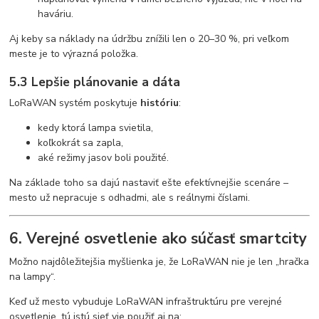
haváriu.
Aj keby sa náklady na údržbu znížili len o 20–30 %, pri veľkom
meste je to výrazná položka.
5.3 Lepšie plánovanie a dáta
LoRaWAN systém poskytuje
históriu
:
kedy ktorá lampa svietila,
koľkokrát sa zapla,
aké režimy jasov boli použité.
Na základe toho sa dajú nastaviť ešte efektívnejšie scenáre –
mesto už nepracuje s odhadmi, ale s reálnymi číslami.
6. Verejné osvetlenie ako súčasť smartcity
Možno najdôležitejšia myšlienka je, že LoRaWAN nie je len „hračka
na lampy“.
Keď už mesto vybuduje LoRaWAN infraštruktúru pre verejné
osvetlenie, tú istú sieť vie použiť aj na: