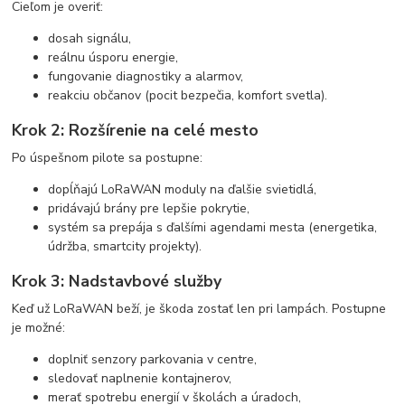
Cieľom je overiť:
dosah signálu,
reálnu úsporu energie,
fungovanie diagnostiky a alarmov,
reakciu občanov (pocit bezpečia, komfort svetla).
Krok 2: Rozšírenie na celé mesto
Po úspešnom pilote sa postupne:
dopĺňajú LoRaWAN moduly na ďalšie svietidlá,
pridávajú brány pre lepšie pokrytie,
systém sa prepája s ďalšími agendami mesta (energetika,
údržba, smartcity projekty).
Krok 3: Nadstavbové služby
Keď už LoRaWAN beží, je škoda zostať len pri lampách. Postupne
je možné:
doplniť senzory parkovania v centre,
sledovať naplnenie kontajnerov,
merať spotrebu energií v školách a úradoch,