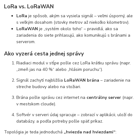
LoRa vs. LoRaWAN
LoRa
je spôsob, akým sa vysiela signál – veľmi úsporný, ale
s veľkým dosahom (stovky metrov až niekoľko kilometrov).
LoRaWAN
je „systém okolo toho“ – pravidlá, ako sa
zariadenia do siete prihlasujú, ako komunikujú s bránami a
serverom.
Ako vyzerá cesta jednej správy
Riadiaci modul v stĺpe pošle cez LoRa krátku správu (napr.
„zmeň jas na 40 %“ alebo „hlásim poruchu“).
Signál zachytí najbližšia
LoRaWAN brána
– zariadenie na
streche budovy alebo na stožiari.
Brána pošle správu cez internet na
centrálny server
(napr.
v mestskom cloude).
Softvér v serveri údaj spracuje – zobrazí v aplikácii, uloží do
databázy, a podľa potreby pošle späť príkaz.
Topológia je teda jednoduchá
„hviezda nad hviezdami“
: