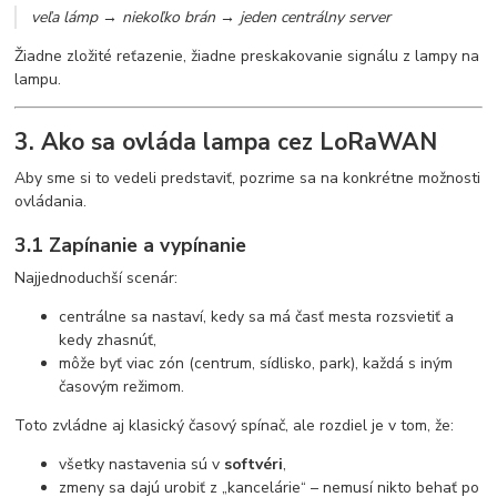
veľa lámp → niekoľko brán → jeden centrálny server
Žiadne zložité reťazenie, žiadne preskakovanie signálu z lampy na
lampu.
3. Ako sa ovláda lampa cez LoRaWAN
Aby sme si to vedeli predstaviť, pozrime sa na konkrétne možnosti
ovládania.
3.1 Zapínanie a vypínanie
Najjednoduchší scenár:
centrálne sa nastaví, kedy sa má časť mesta rozsvietiť a
kedy zhasnúť,
môže byť viac zón (centrum, sídlisko, park), každá s iným
časovým režimom.
Toto zvládne aj klasický časový spínač, ale rozdiel je v tom, že:
všetky nastavenia sú v
softvéri
,
zmeny sa dajú urobiť z „kancelárie“ – nemusí nikto behať po