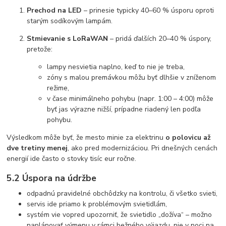
Prechod na LED
– prinesie typicky 40–60 % úsporu oproti
starým sodíkovým lampám.
Stmievanie s LoRaWAN
– pridá ďalších 20–40 % úspory,
pretože:
lampy nesvietia naplno, keď to nie je treba,
zóny s malou premávkou môžu byť dlhšie v zníženom
režime,
v čase minimálneho pohybu (napr. 1:00 – 4:00) môže
byť jas výrazne nižší, prípadne riadený len podľa
pohybu.
Výsledkom môže byť, že mesto minie za elektrinu
o polovicu až
dve tretiny menej
, ako pred modernizáciou. Pri dnešných cenách
energií ide často o stovky tisíc eur ročne.
5.2 Úspora na údržbe
odpadnú pravidelné obchôdzky na kontrolu, či všetko svieti,
servis ide priamo k problémovým svietidlám,
systém vie vopred upozorniť, že svietidlo „dožíva“ – možno
naplánovať výmenu v rámci bežného výjazdu, nie v noci na