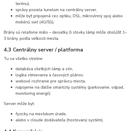
terénu),
správy posiela tunelom na centrálny server,
môže byť pripojená cez optiku, DSL, mikrovlnný spoj alebo
mobilnú sieť (4G/5G).
Brány sú relatívne málo – desiatky či stovky lámp môže obslúžiť 1–
3 brány, podľa veľkosti mesta.
4.3 Centrálny server / platforma
Tu sa všetko stretne:
databáza všetkých lámp a zón,
logika stmievania a časových plánov,
webové rozhranie pre správcu mesta,
napojenie na ďalšie smartcity systémy (parkovanie, odpad,
monitoring energií).
Server môže byť:
fyzicky na mestskom úrade,
alebo v cloude dodávateľa (hostovaný systém).