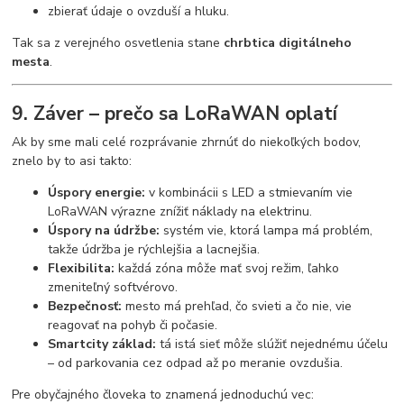
zbierať údaje o ovzduší a hluku.
Tak sa z verejného osvetlenia stane
chrbtica digitálneho
mesta
.
9. Záver – prečo sa LoRaWAN oplatí
Ak by sme mali celé rozprávanie zhrnúť do niekoľkých bodov,
znelo by to asi takto:
Úspory energie:
v kombinácii s LED a stmievaním vie
LoRaWAN výrazne znížiť náklady na elektrinu.
Úspory na údržbe:
systém vie, ktorá lampa má problém,
takže údržba je rýchlejšia a lacnejšia.
Flexibilita:
každá zóna môže mať svoj režim, ľahko
zmeniteľný softvérovo.
Bezpečnosť:
mesto má prehľad, čo svieti a čo nie, vie
reagovať na pohyb či počasie.
Smartcity základ:
tá istá sieť môže slúžiť nejednému účelu
– od parkovania cez odpad až po meranie ovzdušia.
Pre obyčajného človeka to znamená jednoduchú vec: