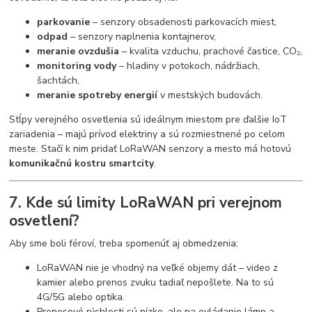
parkovanie
– senzory obsadenosti parkovacích miest,
odpad
– senzory naplnenia kontajnerov,
meranie ovzdušia
– kvalita vzduchu, prachové častice, CO₂,
monitoring vody
– hladiny v potokoch, nádržiach,
šachtách,
meranie spotreby energií
v mestských budovách.
Stĺpy verejného osvetlenia sú ideálnym miestom pre ďalšie IoT
zariadenia – majú prívod elektriny a sú rozmiestnené po celom
meste. Stačí k nim pridať LoRaWAN senzory a mesto má hotovú
komunikačnú kostru smartcity
.
7. Kde sú limity LoRaWAN pri verejnom
osvetlení?
Aby sme boli féroví, treba spomenúť aj obmedzenia:
LoRaWAN nie je vhodný na veľké objemy dát – video z
kamier alebo prenos zvuku tadiaľ nepošlete. Na to sú
4G/5G alebo optika.
Prenosové rýchlosti sú nízke, ale na ovládanie lámp a