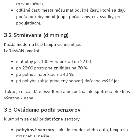
rozvádzačoch,
odlišné časti mesta môžu mať odlišné časy, ktoré sa dajú
podľa potreby meniť (napr. počas zimy, cez sviatky, pri
podujatiach).
3.2 Stmievanie (dimming)
Každá moderná LED lampa vie meniť jas.
LoRaWAN umožní:
mať plný jas 100 % napríklad do 22:00,
po 22:00 postupne znížiť jas na 70 %,
po polnoci napríklad na 40 %,
pri pohybe (ak je pripojený senzor) dočasne zvýšiť jas.
Takto je ulica stále osvetlená a bezpečná, ale spotreba elektriny
výrazne klesne.
3.3 Ovládanie podľa senzorov
K lampám sa dajú pridať rôzne senzory:
pohybové senzory
– ak ide chodec alebo auto, lampa sa
rozsvieti silnejšie,