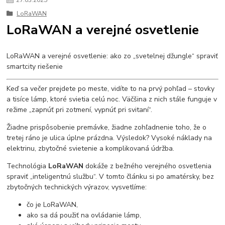
27
.
03
.
2025
LoRaWAN
LoRaWAN a verejné osvetlenie
LoRaWAN a verejné osvetlenie: ako zo „svetelnej džungle“ spraviť
smartcity riešenie
Keď sa večer prejdete po meste, vidíte to na prvý pohľad – stovky
a tisíce lámp, ktoré svietia celú noc. Väčšina z nich stále funguje v
režime „zapnúť pri zotmení, vypnúť pri svitaní“.
Žiadne prispôsobenie premávke, žiadne zohľadnenie toho, že o
tretej ráno je ulica úplne prázdna. Výsledok? Vysoké náklady na
elektrinu, zbytočné svietenie a komplikovaná údržba.
Technológia
LoRaWAN
dokáže z bežného verejného osvetlenia
spraviť „inteligentnú službu“. V tomto článku si po amatérsky, bez
zbytočných technických výrazov, vysvetlíme:
čo je LoRaWAN,
ako sa dá použiť na ovládanie lámp,