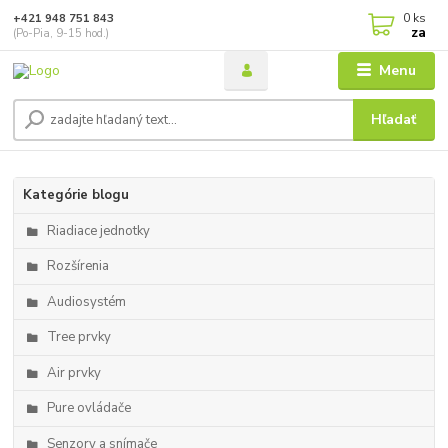
0
ks
+421 948 751 843
za
(Po-Pia, 9-15 hod.)
Menu
Hľadať
Kategórie blogu
Riadiace jednotky
Rozšírenia
Audiosystém
Tree prvky
Air prvky
Pure ovládače
Senzory a snímače