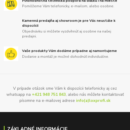
Plnohodnotná technická podpora na diaľku i na mieste
Pomôžeme Vám telefonicky, e-mailom, alebo osobne.
Kamenná predajňa aj showroom je pre Vás neustále k
dispozícii
Objednávku si môžete vyzdvihnúť aj osobne na našej
predajni.
Vaše produkty Vám dodáme prípadne aj namontujeme
Dodanie a montáž je možné dohodnúť individuálne.
V prípade otázok sme Vám k dispozícii telefonicky aj cez
whatsapp na
+421 948 751 843
, alebo nás môžete kontaktovať
písomne na e-mailovej adrese
info(a)loxprofi.sk
ZÁKLADNÉ INFORMÁCIE