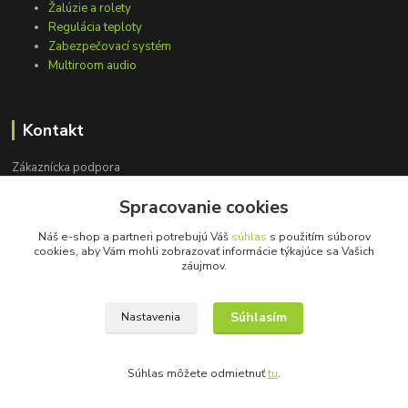
Žalúzie a rolety
Regulácia teploty
Zabezpečovací systém
Multiroom audio
Kontakt
Zákaznícka podpora
+421 948 751 843
Spracovanie cookies
(Po-Pia, 9-15 hod.)
Náš e-shop a partneri potrebujú Váš
súhlas
s použitím súborov
info@loxprofi.sk
cookies, aby Vám mohli zobrazovať informácie týkajúce sa Vašich
záujmov.
Súhlasím
Nastavenia
©2018-2024 LOXprofi - všetky práva vyhradené
Súhlas môžete odmietnuť
tu
.
Vytvorené na
Eshop-rychlo.sk