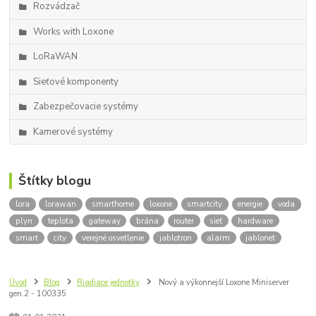
Rozvádzač
Works with Loxone
LoRaWAN
Sieťové komponenty
Zabezpečovacie systémy
Kamerové systémy
Štítky blogu
lora
lorawan
smarthome
loxone
smartcity
energie
voda
plyn
teplota
gateway
brána
router
sieť
hardware
smart
city
verejné osvetlenie
jablotron
alarm
jablonet
Úvod
Blog
Riadiace jednotky
Nový a výkonnejší Loxone Miniserver
gen.2 - 100335