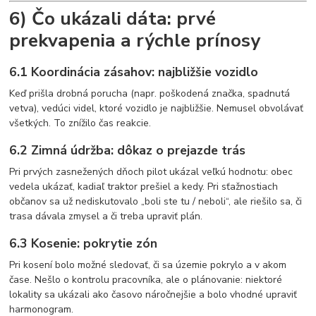
6) Čo ukázali dáta: prvé
prekvapenia a rýchle prínosy
6.1 Koordinácia zásahov: najbližšie vozidlo
Keď prišla drobná porucha (napr. poškodená značka, spadnutá
vetva), vedúci videl, ktoré vozidlo je najbližšie. Nemusel obvolávať
všetkých. To znížilo čas reakcie.
6.2 Zimná údržba: dôkaz o prejazde trás
Pri prvých zasnežených dňoch pilot ukázal veľkú hodnotu: obec
vedela ukázať, kadiaľ traktor prešiel a kedy. Pri sťažnostiach
občanov sa už nediskutovalo „boli ste tu / neboli“, ale riešilo sa, či
trasa dávala zmysel a či treba upraviť plán.
6.3 Kosenie: pokrytie zón
Pri kosení bolo možné sledovať, či sa územie pokrylo a v akom
čase. Nešlo o kontrolu pracovníka, ale o plánovanie: niektoré
lokality sa ukázali ako časovo náročnejšie a bolo vhodné upraviť
harmonogram.