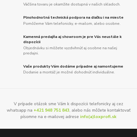
Väčšina tovaru je okamžite dostupná v našich skladoch.
Plnohodnotná technická podpora na diaľku i na mieste
Pomôžeme Vám telefonicky, e-mailom, alebo osobne.
Kamenná predajňa aj showroom je pre Vás neustále k
dispozícii
Objednávku si môžete vyzdvihnúť aj osobne na našej
predajni.
Vaše produkty Vám dodáme prípadne aj namontujeme
Dodanie a montáž je možné dohodnúť individuálne.
V prípade otázok sme Vám k dispozícii telefonicky aj cez
whatsapp na
+421 948 751 843
, alebo nás môžete kontaktovať
písomne na e-mailovej adrese
info(a)loxprofi.sk