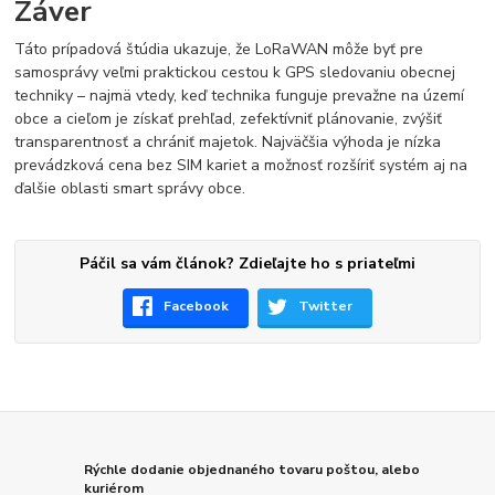
Záver
Táto prípadová štúdia ukazuje, že LoRaWAN môže byť pre
samosprávy veľmi praktickou cestou k GPS sledovaniu obecnej
techniky – najmä vtedy, keď technika funguje prevažne na území
obce a cieľom je získať prehľad, zefektívniť plánovanie, zvýšiť
transparentnosť a chrániť majetok. Najväčšia výhoda je nízka
prevádzková cena bez SIM kariet a možnosť rozšíriť systém aj na
ďalšie oblasti smart správy obce.
Páčil sa vám článok? Zdieľajte ho s priateľmi
Facebook
Twitter
Rýchle dodanie objednaného tovaru poštou, alebo
kuriérom