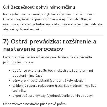
6.4 Bezpečnosť: pohyb mimo režimu
Raz systém zaznamenal pohyb techniky mimo bežného času.
Ukázalo sa, že išlo o presun pri servisnej udalosti. Obec si
uvedomila, že alarmy treba nastaviť citlivo – aby neotravovali, ale
aby zachytili reálne riziko.
7) Ostrá prevádzka: rozšírenie a
nastavenie procesov
Po pilote obec rozšírila trackery na ďalšie stroje a zaviedla
jednoduché procesy:
geofence okolo areálu technických služieb (alarm pri
opustení mimo času),
zóny pre kritické oblasti (centrum, školy, okraje),
týždenný report: najazdené trasy, čas v zónach, využitie
techniky,
export dát pre výkazy (zjednodušenie administratívy).
Obec zároveň nastavila prístupové práva: