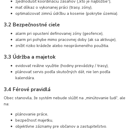
zjednodušiť koordináciu zásahov („kto je najbližšie“),
mať dôkaz o vykonanej práci (trasy, zóny),
optimalizovať zimnú údržbu a kosenie (pokrytie územia).
3.2 Bezpečnostné ciele
alarm pri opustení definovanej zóny (geofence),
alarm pri pohybe mimo pracovnej doby (ak sa aktivuje),
znížiť riziko krádeže alebo neoprávneného použitia.
3.3 Údržba a majetok
evidovať reálne využitie (hodiny prevádzky / trasy),
plánovať servis podľa skutočných dát, nie len podľa
kalendára.
3.4 Férové pravidlá
Obec stanovila, že systém nebude slúžiť na „minútovanie ľudí“, ale
na:
plánovanie práce,
bezpečnosť majetku,
objektívne záznamy pre občanov a zastupiteľstvo.