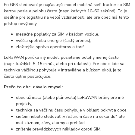
Pri GPS sledovaní je najčastejší model mobilná sieť: tracker so SIM
kartou posiela polohu často (napr. každých 10–60 sekúnd). To je
ideálne pre logistiku na veľké vzdialenosti, ale pre obec má tento
prístup nevýhody:
mesačné poplatky za SIM v každom vozidle,
vyššia spotreba energie (častý prenos),
zložitejšia správa operátorov a taríf.
LoRaWAN ponúka iný model: posielanie polohy menej často
(napr. každých 5–15 minút, alebo pri udalosti). Pre obec, kde sa
technika väčšinou pohybuje v intraviláne a blízkom okolí, je to
často úplne postačujúce.
Prečo to obci dávalo zmysel:
obec už mala (alebo plánovala) LoRaWAN brány pre iné
projekty,
technika sa väčšinu času pohybuje v oblasti pokrytia obce,
cieľom nebolo sledovať „v reálnom čase na sekundu“, ale
mať záznam, zóny, alarmy a prehľad,
zníženie prevádzkových nákladov oproti SIM.