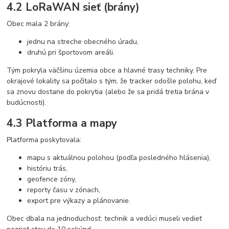
4.2 LoRaWAN sieť (brány)
Obec mala 2 brány:
jednu na streche obecného úradu,
druhú pri športovom areáli.
Tým pokryla väčšinu územia obce a hlavné trasy techniky. Pre
okrajové lokality sa počítalo s tým, že tracker odošle polohu, keď
sa znovu dostane do pokrytia (alebo že sa pridá tretia brána v
budúcnosti).
4.3 Platforma a mapy
Platforma poskytovala:
mapu s aktuálnou polohou (podľa posledného hlásenia),
históriu trás,
geofence zóny,
reporty času v zónach,
export pre výkazy a plánovanie.
Obec dbala na jednoduchosť: technik a vedúci museli vedieť