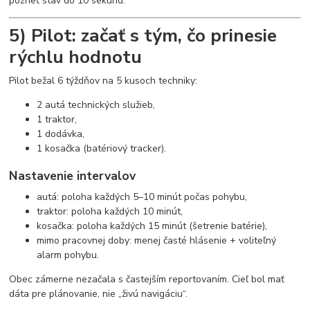
pozrieť stav do 10 sekúnd.
5) Pilot: začať s tým, čo prinesie
rýchlu hodnotu
Pilot bežal 6 týždňov na 5 kusoch techniky:
2 autá technických služieb,
1 traktor,
1 dodávka,
1 kosačka (batériový tracker).
Nastavenie intervalov
autá: poloha každých 5–10 minút počas pohybu,
traktor: poloha každých 10 minút,
kosačka: poloha každých 15 minút (šetrenie batérie),
mimo pracovnej doby: menej časté hlásenie + voliteľný
alarm pohybu.
Obec zámerne nezačala s častejším reportovaním. Cieľ bol mať
dáta pre plánovanie, nie „živú navigáciu“.