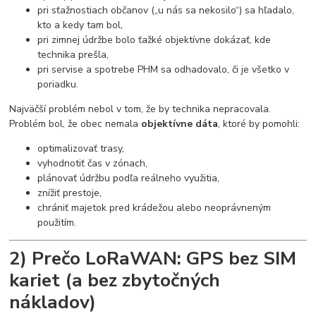
pri sťažnostiach občanov („u nás sa nekosilo“) sa hľadalo,
kto a kedy tam bol,
pri zimnej údržbe bolo ťažké objektívne dokázať, kde
technika prešla,
pri servise a spotrebe PHM sa odhadovalo, či je všetko v
poriadku.
Najväčší problém nebol v tom, že by technika nepracovala.
Problém bol, že obec nemala
objektívne dáta
, ktoré by pomohli:
optimalizovať trasy,
vyhodnotiť čas v zónach,
plánovať údržbu podľa reálneho využitia,
znížiť prestoje,
chrániť majetok pred krádežou alebo neoprávneným
použitím.
2) Prečo LoRaWAN: GPS bez SIM
kariet (a bez zbytočných
nákladov)