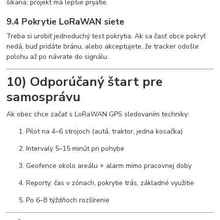
šikana, projekt má lepšie prijatie.
9.4 Pokrytie LoRaWAN siete
Treba si urobiť jednoduchý test pokrytia. Ak sa časť obce pokryť
nedá, buď pridáte bránu, alebo akceptujete, že tracker odošle
polohu až po návrate do signálu.
10) Odporúčaný štart pre
samosprávu
Ak obec chce začať s LoRaWAN GPS sledovaním techniky:
Pilot na 4–6 strojoch (autá, traktor, jedna kosačka)
Intervaly 5–15 minút pri pohybe
Geofence okolo areálu + alarm mimo pracovnej doby
Reporty: čas v zónach, pokrytie trás, základné využitie
Po 6–8 týždňoch rozšírenie