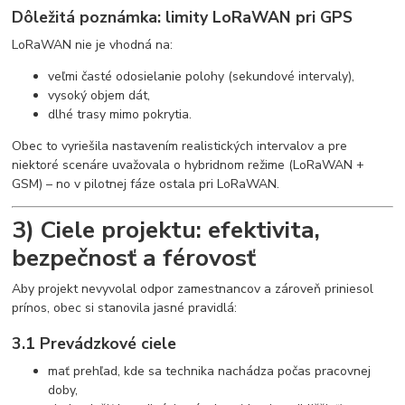
Dôležitá poznámka: limity LoRaWAN pri GPS
LoRaWAN nie je vhodná na:
veľmi časté odosielanie polohy (sekundové intervaly),
vysoký objem dát,
dlhé trasy mimo pokrytia.
Obec to vyriešila nastavením realistických intervalov a pre
niektoré scenáre uvažovala o hybridnom režime (LoRaWAN +
GSM) – no v pilotnej fáze ostala pri LoRaWAN.
3) Ciele projektu: efektivita,
bezpečnosť a férovosť
Aby projekt nevyvolal odpor zamestnancov a zároveň priniesol
prínos, obec si stanovila jasné pravidlá:
3.1 Prevádzkové ciele
mať prehľad, kde sa technika nachádza počas pracovnej
doby,