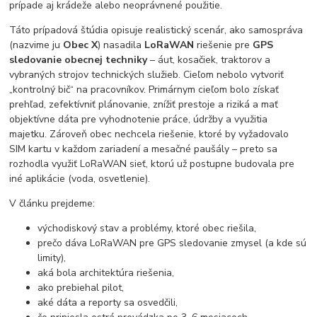
prípade aj krádeže alebo neoprávnené použitie.
Táto prípadová štúdia opisuje realistický scenár, ako samospráva
(nazvime ju
Obec X
) nasadila
LoRaWAN
riešenie pre
GPS
sledovanie obecnej techniky
– áut, kosačiek, traktorov a
vybraných strojov technických služieb. Cieľom nebolo vytvoriť
„kontrolný bič“ na pracovníkov. Primárnym cieľom bolo získať
prehľad, zefektívniť plánovanie, znížiť prestoje a riziká a mať
objektívne dáta pre vyhodnotenie práce, údržby a využitia
majetku. Zároveň obec nechcela riešenie, ktoré by vyžadovalo
SIM kartu v každom zariadení a mesačné paušály – preto sa
rozhodla využiť LoRaWAN sieť, ktorú už postupne budovala pre
iné aplikácie (voda, osvetlenie).
V článku prejdeme:
východiskový stav a problémy, ktoré obec riešila,
prečo dáva LoRaWAN pre GPS sledovanie zmysel (a kde sú
limity),
aká bola architektúra riešenia,
ako prebiehal pilot,
aké dáta a reporty sa osvedčili,