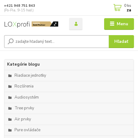
0
ks
+421 948 751 843
za
(Po-Pia, 9-15 hod.)
Menu
Hľadať
Kategórie blogu
Riadiace jednotky
Rozšírenia
Audiosystém
Tree prvky
Air prvky
Pure ovládače