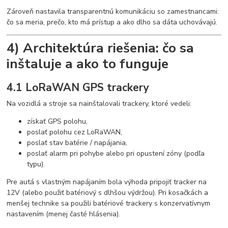
Zároveň nastavila transparentnú komunikáciu so zamestnancami:
čo sa meria, prečo, kto má prístup a ako dlho sa dáta uchovávajú.
4) Architektúra riešenia: čo sa
inštaluje a ako to funguje
4.1 LoRaWAN GPS trackery
Na vozidlá a stroje sa nainštalovali trackery, ktoré vedeli:
získať GPS polohu,
poslať polohu cez LoRaWAN,
poslať stav batérie / napájania,
poslať alarm pri pohybe alebo pri opustení zóny (podľa
typu).
Pre autá s vlastným napájaním bola výhoda pripojiť tracker na
12V (alebo použiť batériový s dlhšou výdržou). Pri kosačkách a
menšej technike sa použili batériové trackery s konzervatívnym
nastavením (menej časté hlásenia).