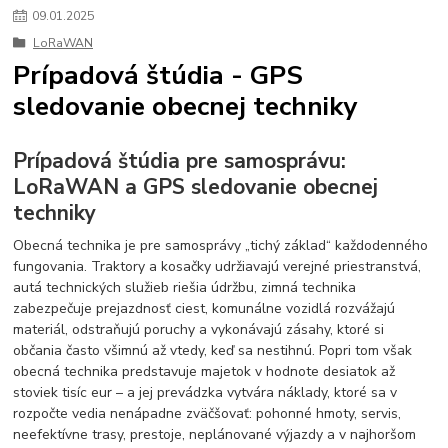
09
.
01
.
2025
LoRaWAN
Prípadová štúdia - GPS
sledovanie obecnej techniky
Prípadová štúdia pre samosprávu:
LoRaWAN a GPS sledovanie obecnej
techniky
Obecná technika je pre samosprávy „tichý základ“ každodenného
fungovania. Traktory a kosačky udržiavajú verejné priestranstvá,
autá technických služieb riešia údržbu, zimná technika
zabezpečuje prejazdnosť ciest, komunálne vozidlá rozvážajú
materiál, odstraňujú poruchy a vykonávajú zásahy, ktoré si
občania často všimnú až vtedy, keď sa nestihnú. Popri tom však
obecná technika predstavuje majetok v hodnote desiatok až
stoviek tisíc eur – a jej prevádzka vytvára náklady, ktoré sa v
rozpočte vedia nenápadne zväčšovať: pohonné hmoty, servis,
neefektívne trasy, prestoje, neplánované výjazdy a v najhoršom