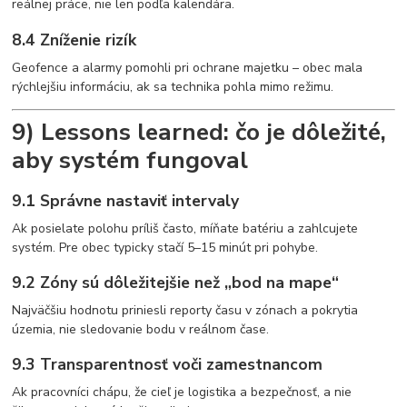
reálnej práce, nie len podľa kalendára.
8.4 Zníženie rizík
Geofence a alarmy pomohli pri ochrane majetku – obec mala
rýchlejšiu informáciu, ak sa technika pohla mimo režimu.
9) Lessons learned: čo je dôležité,
aby systém fungoval
9.1 Správne nastaviť intervaly
Ak posielate polohu príliš často, míňate batériu a zahlcujete
systém. Pre obec typicky stačí 5–15 minút pri pohybe.
9.2 Zóny sú dôležitejšie než „bod na mape“
Najväčšiu hodnotu priniesli reporty času v zónach a pokrytia
územia, nie sledovanie bodu v reálnom čase.
9.3 Transparentnosť voči zamestnancom
Ak pracovníci chápu, že cieľ je logistika a bezpečnosť, a nie