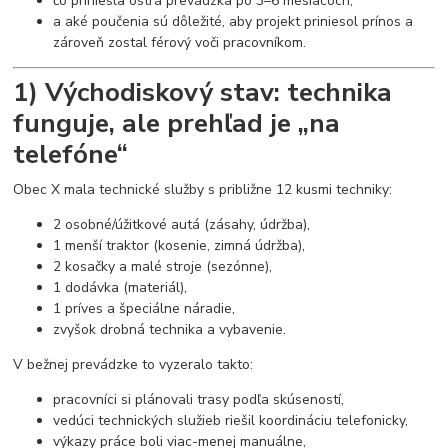
čo priniesla ostrá prevádzka po 3–6 mesiacoch,
a aké poučenia sú dôležité, aby projekt priniesol prínos a
zároveň zostal férový voči pracovníkom.
1) Východiskový stav: technika
funguje, ale prehľad je „na
telefóne“
Obec X mala technické služby s približne 12 kusmi techniky:
2 osobné/úžitkové autá (zásahy, údržba),
1 menší traktor (kosenie, zimná údržba),
2 kosačky a malé stroje (sezónne),
1 dodávka (materiál),
1 príves a špeciálne náradie,
zvyšok drobná technika a vybavenie.
V bežnej prevádzke to vyzeralo takto:
pracovníci si plánovali trasy podľa skúseností,
vedúci technických služieb riešil koordináciu telefonicky,
výkazy práce boli viac-menej manuálne,