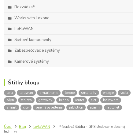
Rozvádzač
Works with Loxone
LoRaWAN
Sieťové komponenty
Zabezpečovacie systémy
Kamerové systémy
Štítky blogu
lora
lorawan
smarthome
loxone
smartcity
energie
voda
plyn
teplota
gateway
brána
router
sieť
hardware
smart
city
verejné osvetlenie
jablotron
alarm
jablonet
Úvod
Blog
LoRaWAN
Prípadová štúdia - GPS sledovanie obecnej
techniky